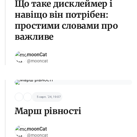
Що таке дисклеймер і
навіщо він потрібен:
простими словами про
важливе
moonCat
@mooncat
5 серп. '24, 19:07
Марш рівності
moonCat
@mooncat