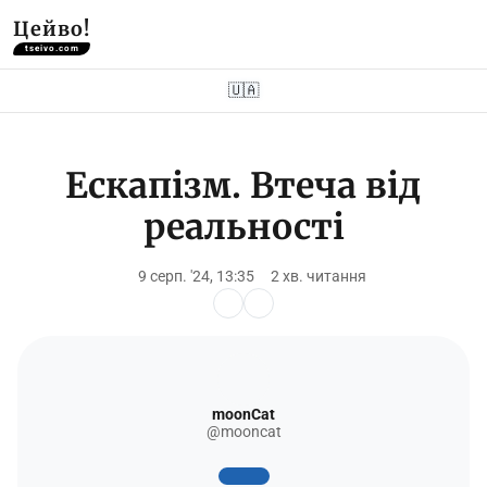
Цейво!
tseivo.com
🇺🇦
Ескапізм. Втеча від
реальності
9 серп. '24, 13:35
2 хв. читання
moonCat
@mooncat