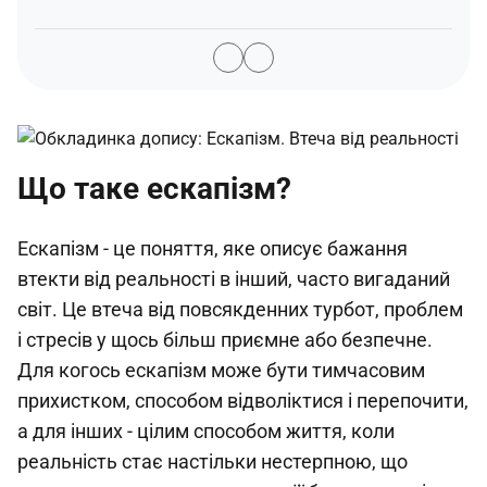
Що таке ескапізм?
Ескапізм - це поняття, яке описує бажання
втекти від реальності в інший, часто вигаданий
світ. Це втеча від повсякденних турбот, проблем
і стресів у щось більш приємне або безпечне.
Для когось ескапізм може бути тимчасовим
прихистком, способом відволіктися і перепочити,
а для інших - цілим способом життя, коли
реальність стає настільки нестерпною, що