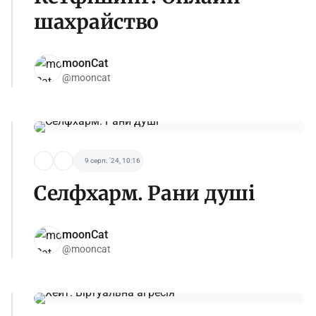
шахрайство
moonCat
@mooncat
9 серп. '24, 10:16
Селфхарм. Рани душі
moonCat
@mooncat