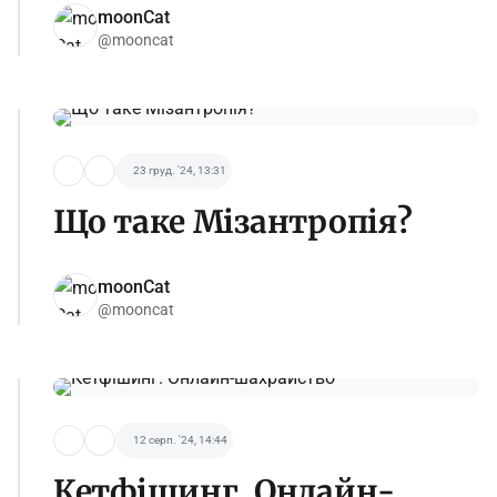
moonCat
@mooncat
23 груд. '24, 13:31
Що таке Мізантропія?
moonCat
@mooncat
12 серп. '24, 14:44
Кетфішинг. Онлайн-