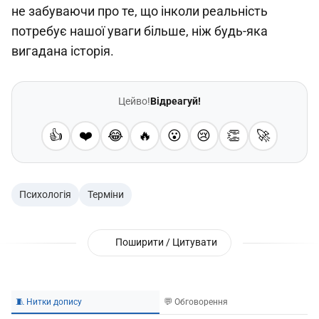
не забуваючи про те, що інколи реальність
потребує нашої уваги більше, ніж будь-яка
вигадана історія.
Цейво!
Відреагуй!
👍
❤️
😂
🔥
😮
😢
👏
🚀
Психологія
Терміни
Поширити / Цитувати
🧵 Нитки допису
💬 Обговорення