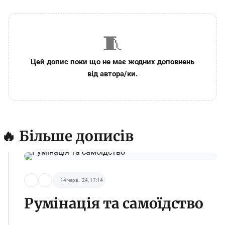
🧵
Цей допис поки що не має жодних доповнень
від автора/ки.
🔥 Більше дописів
14 черв. '24, 17:14
Румінація та самоїдство