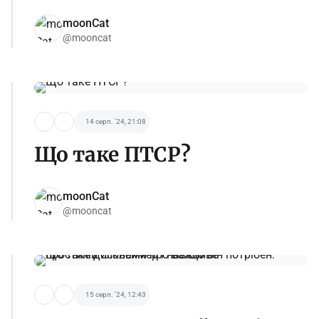
moonCat
@mooncat
14 серп. '24, 21:08
Що таке ПТСР?
moonCat
@mooncat
15 серп. '24, 12:43