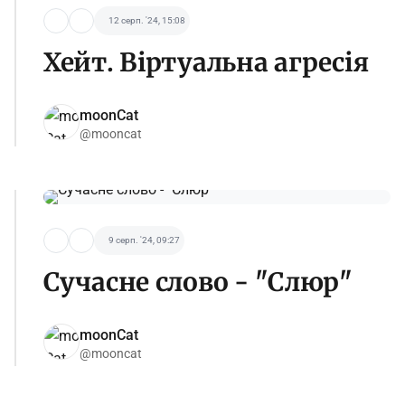
12 серп. '24, 15:08
Хейт. Віртуальна агресія
moonCat
@mooncat
9 серп. '24, 09:27
Сучасне слово - "Слюр"
moonCat
@mooncat