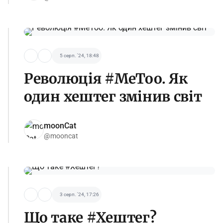
5 серп. '24, 18:48
Революція #MeToo. Як
один хештег змінив світ
moonCat
@mooncat
3 серп. '24, 17:26
Що таке #Хештег?