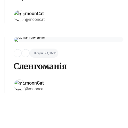
moonCat
@mooncat
3 серп. '24, 15:11
Сленгоманія
moonCat
@mooncat