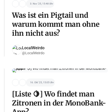
3. Nov '25, 15:48 Uhr
Was ist ein Pigtail und
warum kommt man ohne
ihn nicht aus?
LocalWeirdo
@LocalWeirdo
16. Okt '25, 15:05 Uhr
[Liste 🍋] Wo findet man
Zitronen in der MonoBank-
App?