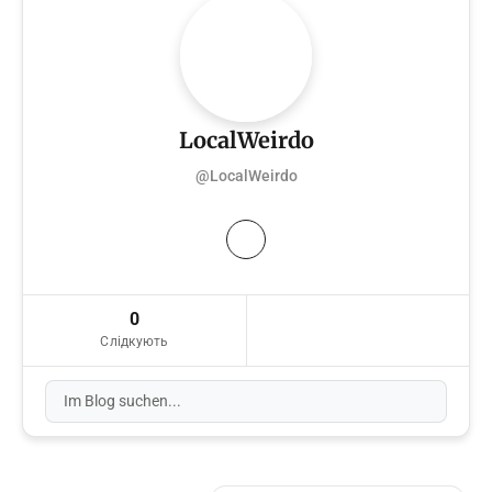
LocalWeirdo
@LocalWeirdo
0
Слідкують