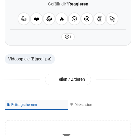
Gefällt dir?
Reagieren
👍
❤️
😂
🔥
😮
😢
👏
🚀
😢
1
Videospiele (Відеоігри)
Teilen / Zitieren
🧵 Beitragsthemen
💬 Diskussion