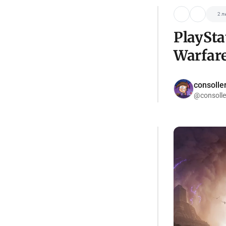
2 л
PlaySta
Warfare
consolle
@consolle