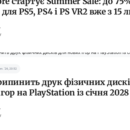
tore стартує Summer Sale: до 7
 для PS5, PS4 і PS VR2 вже з 15 
r
r
ип. '26, 20:52
рипинить друк фізичних дискі
гор на PlayStation із січня 202
r
r