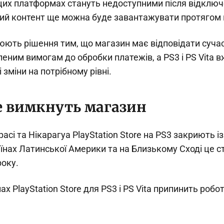
 цих платформах стануть недоступними після відключ
ий контент ще можна буде завантажувати протягом 
нюють рішення тим, що магазин має відповідати суч
леним вимогам до обробки платежів, а PS3 і PS Vita в
 зміни на потрібному рівні.
е вимкнуть магазин
расі та Нікарагуа PlayStation Store на PS3 закриють і
аїнах Латинської Америки та на Близькому Сході це 
року.
нах PlayStation Store для PS3 і PS Vita припинить робо