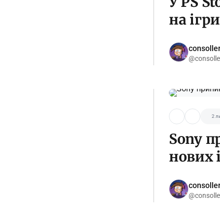
У PS S
на ігри
consolle
@consolle
2 л
Sony п
нових і
consolle
@consolle