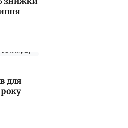
5% знижки
липня
в для
8 року