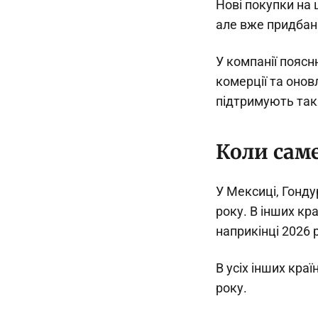
Нові покупки на
але вже придбан
У компанії пояс
комерції та онов
підтримують такі
Коли сам
У Мексиці, Гонду
року. В інших кр
наприкінці 2026 
В усіх інших краї
року.