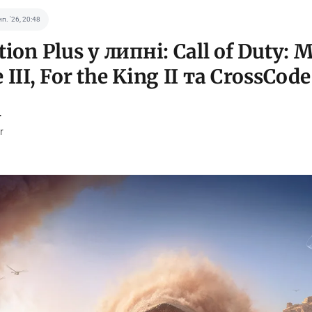
ип. '26, 20:48
tion Plus у липні: Call of Duty: 
 III, For the King II та CrossCode
r
r