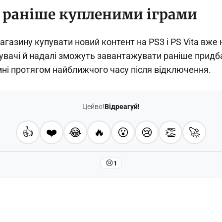
з раніше купленими іграми
агазину купувати новий контент на PS3 і PS Vita вже 
вачі й надалі зможуть завантажувати раніше придбан
мні протягом найближчого часу після відключення.
Цейво!
Відреагуй!
👍
❤️
😂
🔥
😮
😢
👏
🚀
😢
1