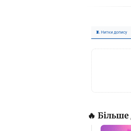
🧵 Нитки допису
🔥 Більше