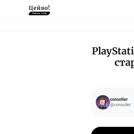
Цейво!
tseivo.com
PlayStat
ста
consoller
@consoller