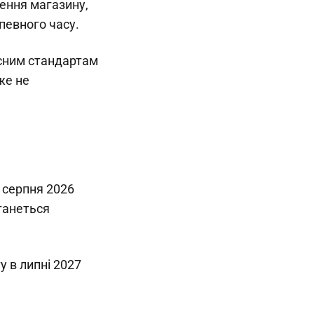
ення магазину,
певного часу.
асним стандартам
же не
з серпня 2026
станеться
ту в липні 2027