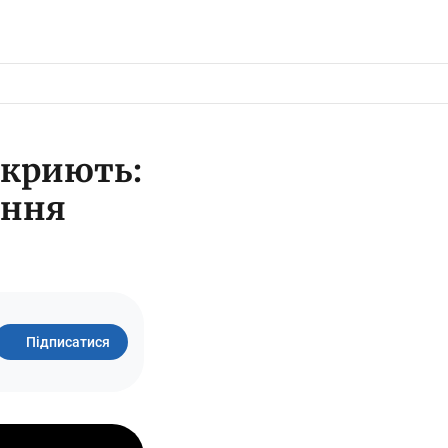
закриють:
ення
Підписатися