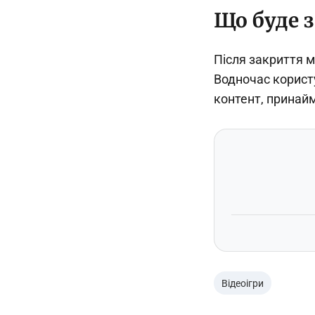
Що буде 
Після закриття м
Водночас користу
контент, принай
Відеоігри