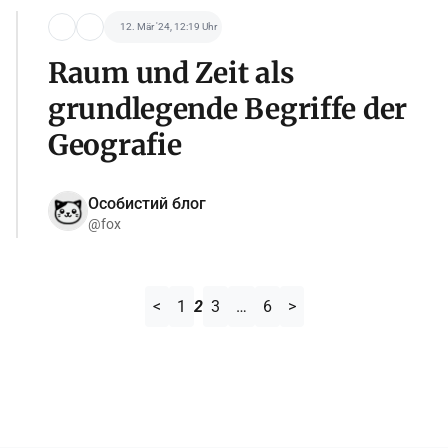
12. Mär '24, 12:19 Uhr
Raum und Zeit als
grundlegende Begriffe der
Geografie
Особистий блог
@fox
<
1
2
3
…
6
>