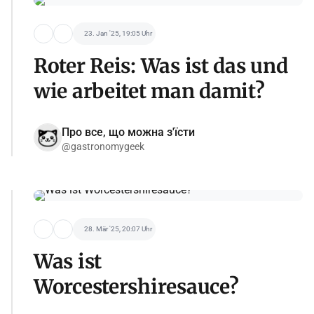
23. Jan '25, 19:05 Uhr
Roter Reis: Was ist das und
wie arbeitet man damit?
Про все, що можна з'їсти
@gastronomygeek
28. Mär '25, 20:07 Uhr
Was ist
Worcestershiresauce?