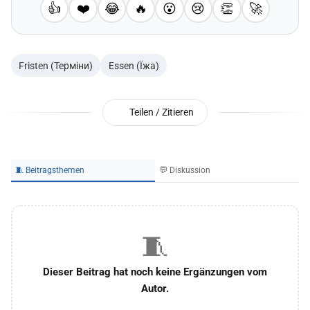
👍
❤️
😂
🔥
😮
😢
👏
🚀
Fristen (Терміни)
Essen (Їжа)
Teilen / Zitieren
🧵 Beitragsthemen
💬 Diskussion
🧵
Dieser Beitrag hat noch keine Ergänzungen vom
Autor.