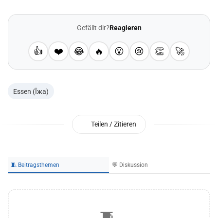
Gefällt dir?
Reagieren
👍
❤️
😂
🔥
😮
😢
👏
🚀
Essen (Їжа)
Teilen / Zitieren
🧵 Beitragsthemen
💬 Diskussion