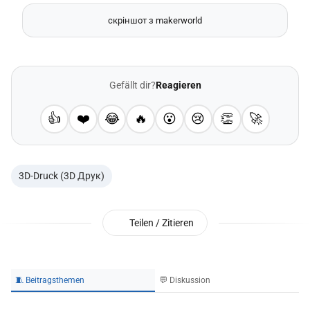
скріншот з makerworld
Gefällt dir?
Reagieren
👍
❤️
😂
🔥
😮
😢
👏
🚀
3D-Druck (3D Друк)
Teilen / Zitieren
🧵 Beitragsthemen
💬 Diskussion