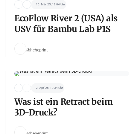
16. Mär '25, 13:04 Uhr
EcoFlow River 2 (USA) als
USV für Bambu Lab P1S
@heheprint
2. Apr '25, 19:34 Uhr
Was ist ein Retract beim
3D-Druck?
@heheprint