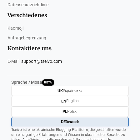
Datenschutzrichtlinie
Verschiedenes
Kaomoji
Anfragebegrenzung
Kontaktiere uns
E-Mail:
support@tseivo.com
Sprache / Мова
BETA
UK
Українська
EN
English
PL
Polski
DE
Deutsch
Tseivo ist eine ukrainische Blogging-Plattform, die geschaffen wurde,
um einzigartige Erfahrungen und Wissen in ukrainischer Sprache zu
teilen. Alle Originalinhalte werden auf Ukrainisch erstellt. Um