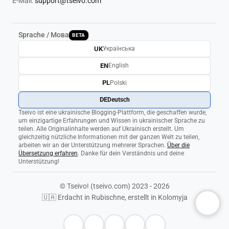
E-Mail:
support@tseivo.com
Sprache / Мова
BETA
UK
Українська
EN
English
PL
Polski
DE
Deutsch
Tseivo ist eine ukrainische Blogging-Plattform, die geschaffen wurde,
um einzigartige Erfahrungen und Wissen in ukrainischer Sprache zu
teilen. Alle Originalinhalte werden auf Ukrainisch erstellt. Um
gleichzeitig nützliche Informationen mit der ganzen Welt zu teilen,
arbeiten wir an der Unterstützung mehrerer Sprachen.
Über die
Übersetzung erfahren
. Danke für dein Verständnis und deine
Unterstützung!
© Tseivo! (tseivo.com) 2023 - 2026
🇺🇦 Erdacht in Rubischne, erstellt in Kolomyja