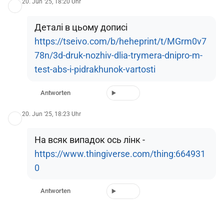
20. Jun '25, 18:20 Uhr
Деталі в цьому дописі
https://tseivo.com/b/heheprint/t/MGrm0v7
78n/3d-druk-nozhiv-dlia-trymera-dnipro-m-
test-abs-i-pidrakhunok-vartosti
Antworten
20. Jun '25, 18:23 Uhr
На всяк випадок ось лінк -
https://www.thingiverse.com/thing:664931
0
Antworten