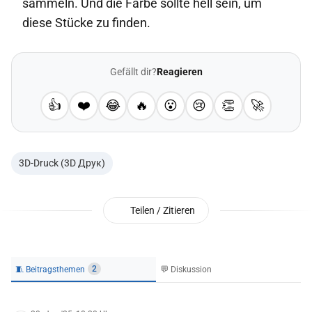
sammeln. Und die Farbe sollte hell sein, um
diese Stücke zu finden.
Gefällt dir?
Reagieren
👍
❤️
😂
🔥
😮
😢
👏
🚀
3D-Druck (3D Друк)
Teilen / Zitieren
🧵 Beitragsthemen
💬 Diskussion
2