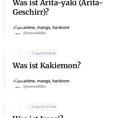
Was ist Arita-yaki (Arita-
Geschirr)?
anime, manga, hardcore
@kawaiididko
7. Aug '23, 06:53 Uhr
Was ist Kakiemon?
anime, manga, hardcore
@kawaiididko
5. Aug '23, 17:14 Uhr