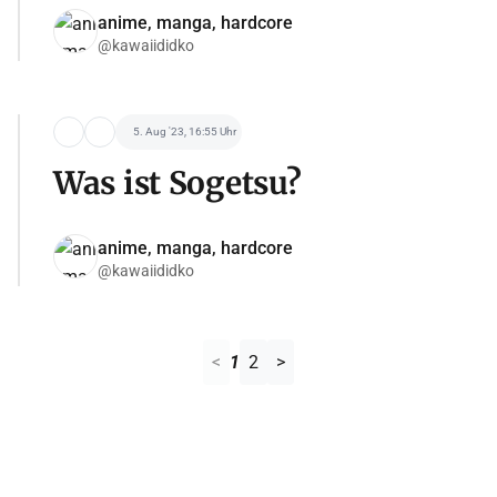
anime, manga, hardcore
@kawaiididko
5. Aug '23, 16:55 Uhr
Was ist Sogetsu?
anime, manga, hardcore
@kawaiididko
<
1
2
>