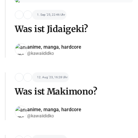
1. Sep '25, 22:46 Uhr
Was ist Jidaigeki?
anime, manga, hardcore
@kawaiididko
12. Aug '23, 16:28 Uhr
Was ist Makimono?
anime, manga, hardcore
@kawaiididko