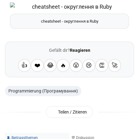
cheatsheet - округлення в Ruby
Gefällt dir?
Reagieren
👍
❤️
😂
🔥
😮
😢
👏
🚀
Programmierung (Програмування)
Teilen / Zitieren
🧵 Beitragsthemen
💬 Diskussion