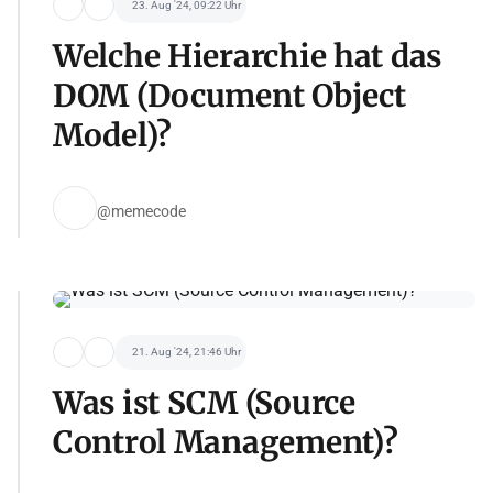
23. Aug '24, 09:22 Uhr
Welche Hierarchie hat das
DOM (Document Object
Model)?
@memecode
21. Aug '24, 21:46 Uhr
Was ist SCM (Source
Control Management)?