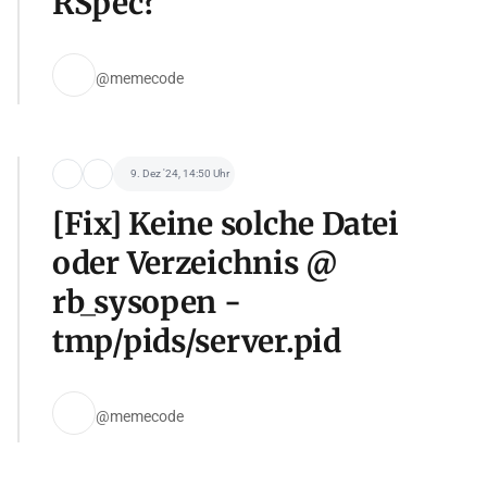
RSpec?
@memecode
9. Dez '24, 14:50 Uhr
[Fix] Keine solche Datei
oder Verzeichnis @
rb_sysopen -
tmp/pids/server.pid
@memecode