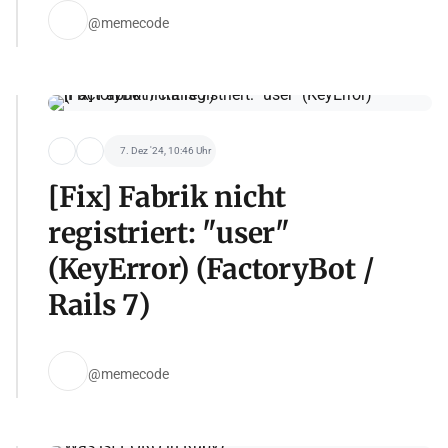
@memecode
7. Dez '24, 10:46 Uhr
[Fix] Fabrik nicht
registriert: "user"
(KeyError) (FactoryBot /
Rails 7)
@memecode