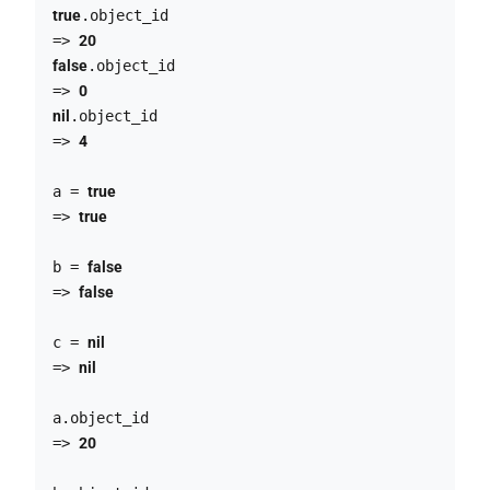
true
.object_id

=> 
20
false
.object_id

=> 
0
nil
.object_id

=> 
4

a = 
true
=> 
true
b = 
false
=> 
false
c = 
nil
=> 
nil
a.object_id

=> 