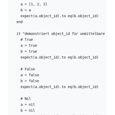
    a = [1, 2, 3]

    b = a

    expect(a.object_id).to eq(b.object_id)

  end

  it "demonstriert object_id für unmittelbare Wert
    # True

    a = true

    b = true

    expect(a.object_id).to eq(b.object_id)

    # False

    a = false

    b = false

    expect(a.object_id).to eq(b.object_id)

    # Nil

    a = nil

    b = nil
