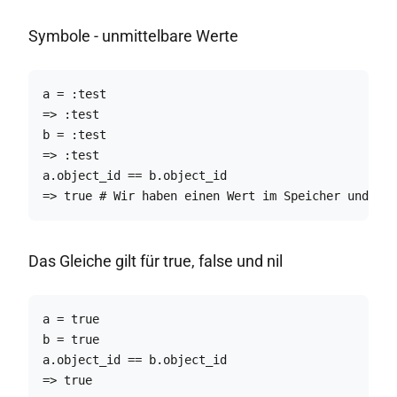
Symbole - unmittelbare Werte
a = :test

=> :test

b = :test

=> :test

a.object_id == b.object_id

=> true # Wir haben einen Wert im Speicher und zwe
Das Gleiche gilt für true, false und nil
a = true

b = true

a.object_id == b.object_id

=> true
