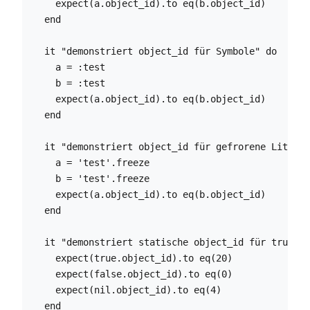
    expect(a.object_id).to eq(b.object_id)

  end

  it "demonstriert object_id für Symbole" do

    a = :test

    b = :test

    expect(a.object_id).to eq(b.object_id)

  end

  it "demonstriert object_id für gefrorene Literal
    a = 'test'.freeze

    b = 'test'.freeze

    expect(a.object_id).to eq(b.object_id)

  end

  it "demonstriert statische object_id für true, f
    expect(true.object_id).to eq(20)

    expect(false.object_id).to eq(0)

    expect(nil.object_id).to eq(4)

  end
