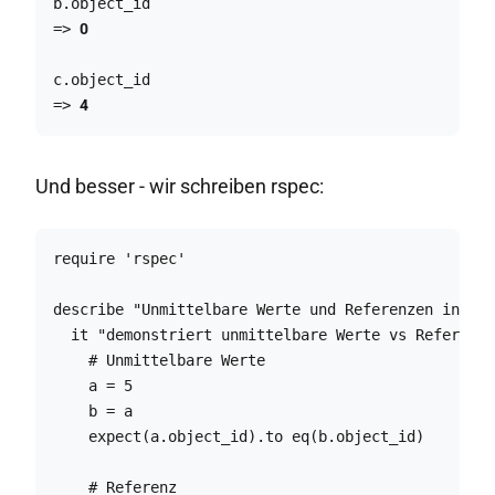
b.object_id

=> 
0
c.object_id

=> 
4
Und besser - wir schreiben rspec:
require 'rspec'

describe "Unmittelbare Werte und Referenzen in Rub
  it "demonstriert unmittelbare Werte vs Referenze
    # Unmittelbare Werte

    a = 5

    b = a

    expect(a.object_id).to eq(b.object_id)

    # Referenz
