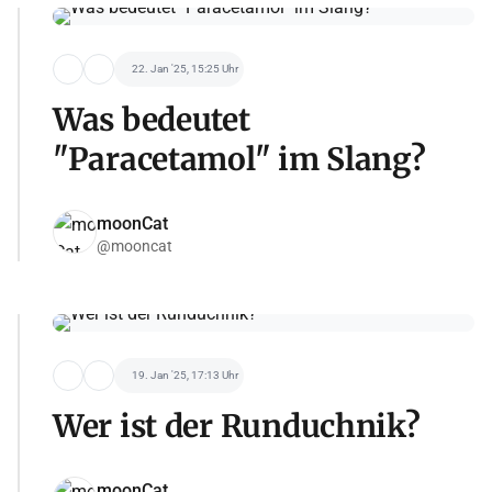
22. Jan '25, 15:25 Uhr
Was bedeutet
"Paracetamol" im Slang?
moonCat
@mooncat
19. Jan '25, 17:13 Uhr
Wer ist der Runduchnik?
moonCat