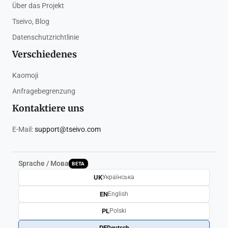
Über das Projekt
Tseivo, Blog
Datenschutzrichtlinie
Verschiedenes
Kaomoji
Anfragebegrenzung
Kontaktiere uns
E-Mail:
support@tseivo.com
Sprache / Мова
BETA
UK
Українська
EN
English
PL
Polski
DE
Deutsch