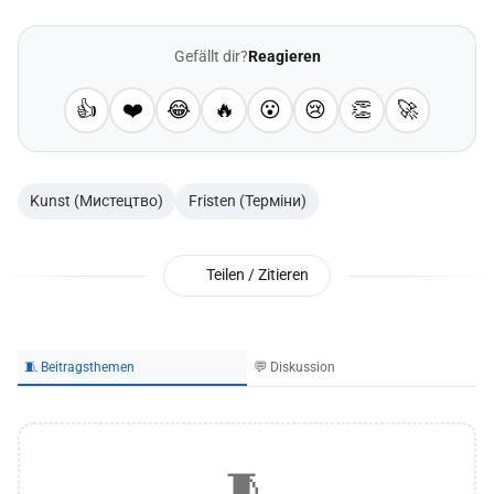
Gefällt dir?
Reagieren
👍
❤️
😂
🔥
😮
😢
👏
🚀
Kunst (Мистецтво)
Fristen (Терміни)
Teilen / Zitieren
🧵 Beitragsthemen
💬 Diskussion
🧵