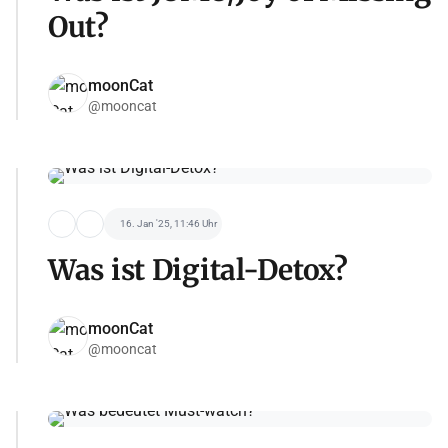
Out?
moonCat
@mooncat
16. Jan '25, 11:46 Uhr
Was ist Digital-Detox?
moonCat
@mooncat