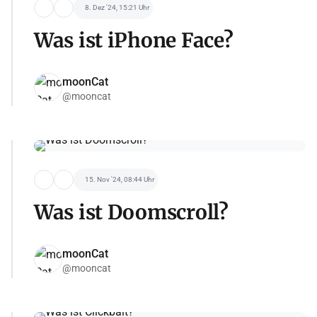
8. Dez '24, 15:21 Uhr
Was ist iPhone Face?
moonCat
@mooncat
15. Nov '24, 08:44 Uhr
Was ist Doomscroll?
moonCat
@mooncat