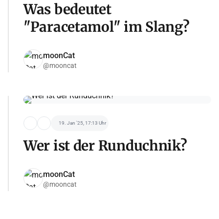
Was bedeutet
"Paracetamol" im Slang?
moonCat
@mooncat
19. Jan '25, 17:13 Uhr
Wer ist der Runduchnik?
moonCat
@mooncat