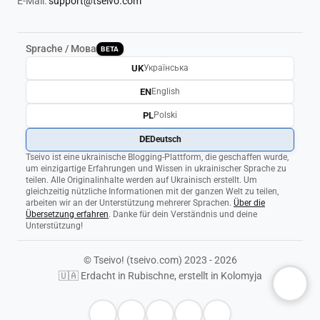
E-Mail:
support@tseivo.com
Sprache / Мова
BETA
UK
Українська
EN
English
PL
Polski
DE
Deutsch
Tseivo ist eine ukrainische Blogging-Plattform, die geschaffen wurde,
um einzigartige Erfahrungen und Wissen in ukrainischer Sprache zu
teilen. Alle Originalinhalte werden auf Ukrainisch erstellt. Um
gleichzeitig nützliche Informationen mit der ganzen Welt zu teilen,
arbeiten wir an der Unterstützung mehrerer Sprachen.
Über die
Übersetzung erfahren
. Danke für dein Verständnis und deine
Unterstützung!
© Tseivo! (tseivo.com) 2023 - 2026
🇺🇦 Erdacht in Rubischne, erstellt in Kolomyja