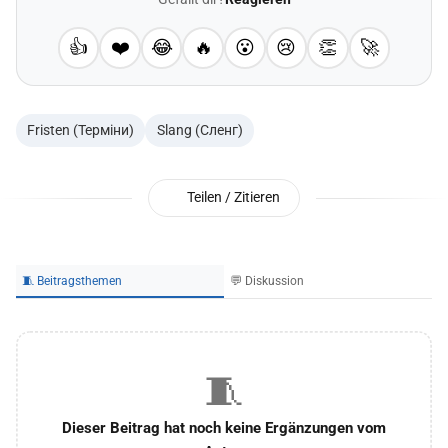
👍
❤️
😂
🔥
😮
😢
👏
🚀
Fristen (Терміни)
Slang (Сленг)
Teilen / Zitieren
🧵 Beitragsthemen
💬 Diskussion
🧵
Dieser Beitrag hat noch keine Ergänzungen vom