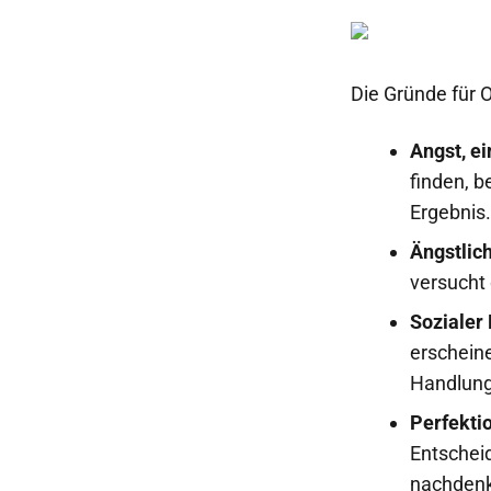
Die Gründe für O
Angst, e
finden, b
Ergebnis.
Ängstlich
versucht 
Sozialer
erscheine
Handlung
Perfekti
Entschei
nachdenkt