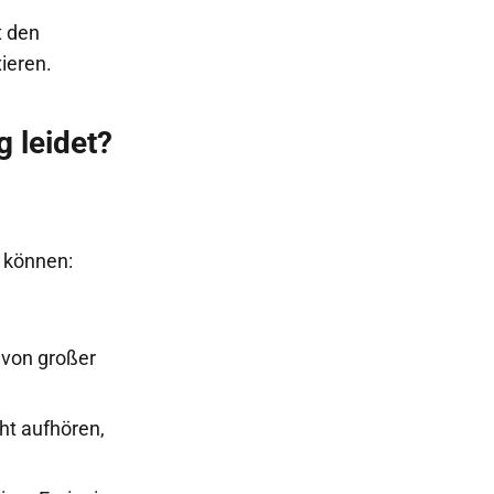
t den
ieren.
 leidet?
 können:
t von großer
ht aufhören,