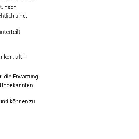
t, nach
htlich sind.
terteilt
ken, oft in
t, die Erwartung
m Unbekannten.
 und können zu