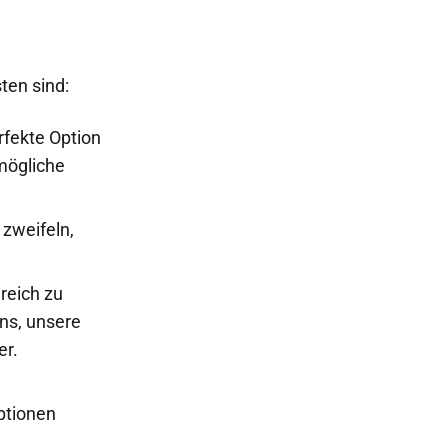
ten sind:
fekte Option
 mögliche
zweifeln,
greich zu
uns, unsere
er.
ptionen