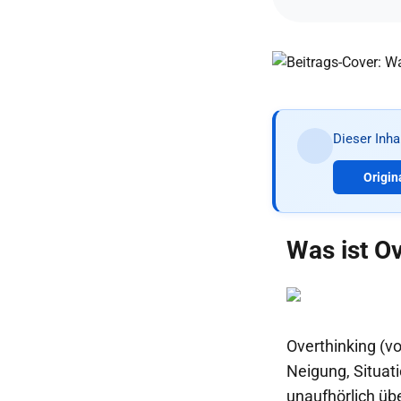
Dieser Inh
Origin
Was ist O
Overthinking (
Neigung, Situat
unaufhörlich üb