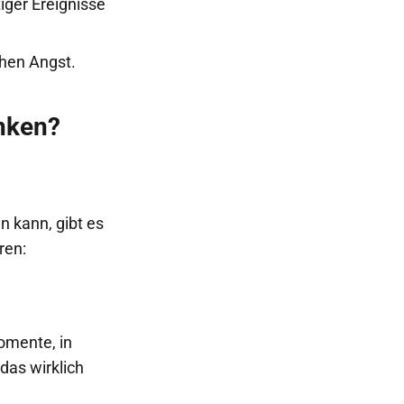
iger Ereignisse
hen Angst.
nken?
n kann, gibt es
ren:
omente, in
das wirklich