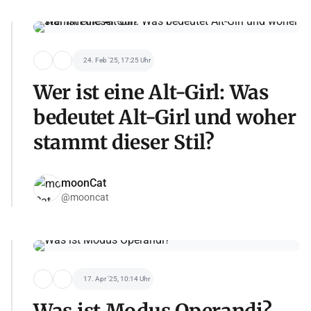
24. Feb '25, 17:25 Uhr
Wer ist eine Alt-Girl: Was
bedeutet Alt-Girl und woher
stammt dieser Stil?
moonCat
@mooncat
17. Apr '25, 10:14 Uhr
Was ist Modus Operandi?