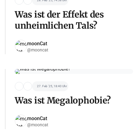
28. Feb '25, 14:58 Uhr
Was ist der Effekt des
unheimlichen Tals?
moonCat
@mooncat
27. Feb '25, 18:40 Uhr
Was ist Megalophobie?
moonCat
@mooncat