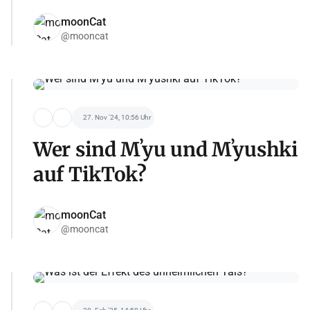
moonCat
@mooncat
27. Nov '24, 10:56 Uhr
Wer sind Mʼyu und Mʼyushki
auf TikTok?
moonCat
@mooncat