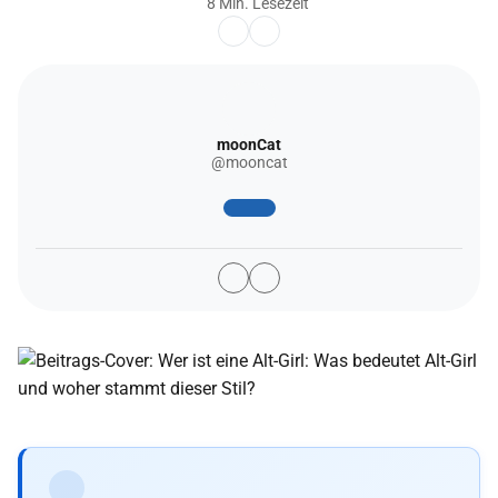
8 Min. Lesezeit
moonCat
@mooncat