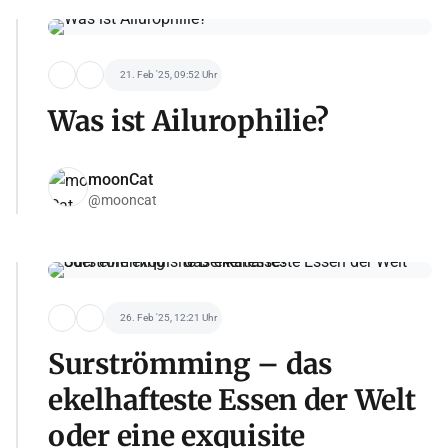
21. Feb '25, 09:52 Uhr
Was ist Ailurophilie?
moonCat
@mooncat
26. Feb '25, 12:21 Uhr
Surströmming – das
ekelhafteste Essen der Welt
oder eine exquisite