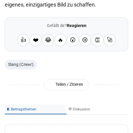
eigenes, einzigartiges Bild zu schaffen.
Gefällt dir?
Reagieren
👍
❤️
😂
🔥
😮
😢
👏
🚀
Slang (Сленг)
Teilen / Zitieren
🧵 Beitragsthemen
💬 Diskussion