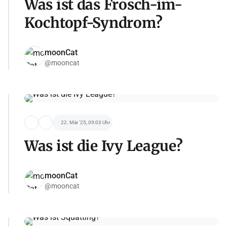
Was ist das Frosch-im-
Kochtopf-Syndrom?
moonCat
@mooncat
22. Mär '25, 09:03 Uhr
Was ist die Ivy League?
moonCat
@mooncat