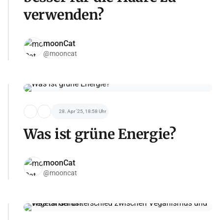
verwenden?
moonCat
@mooncat
28. Apr '25, 18:58 Uhr
Was ist grüne Energie?
moonCat
@mooncat