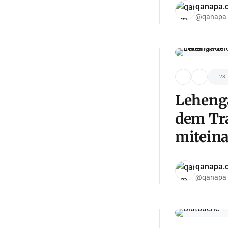
qanapa.
@qanapa
28.
Lehenga
dem Tr
mitein
qanapa.
@qanapa