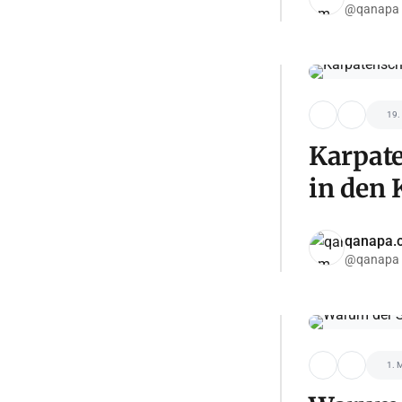
@qanapa
19.
Karpate
in den 
qanapa.
@qanapa
1. 