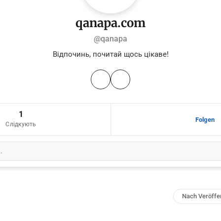
qanapa.com
@qanapa
Відпочинь, почитай щось цікаве!
1
Folgen
Слідкують