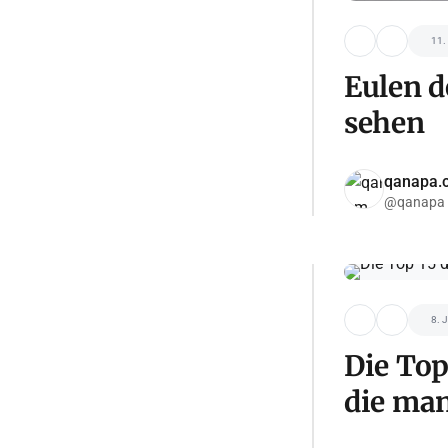
11.
Eulen d
sehen
qanapa.
@qanapa
8. 
Die Top
die man