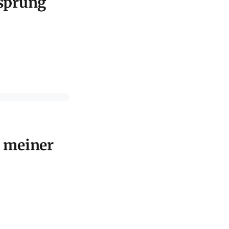
rsprung
n meiner