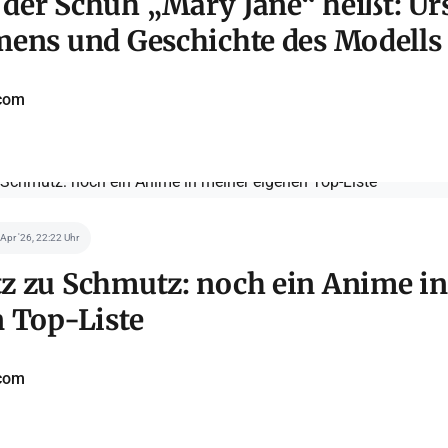
der Schuh „Mary Jane“ heißt: U
ens und Geschichte des Modells
com
 Apr '26, 22:22 Uhr
z zu Schmutz: noch ein Anime i
 Top-Liste
com