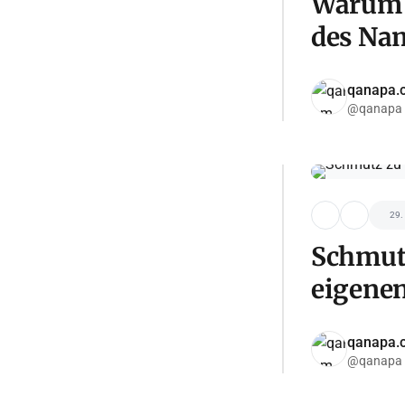
Warum 
des Nam
qanapa.
@qanapa
29.
Schmut
eigenen
qanapa.
@qanapa