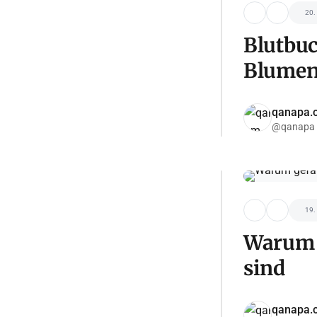
20.
Blutbuc
Blumen 
qanapa.
@qanapa
19.
Warum g
sind
qanapa.