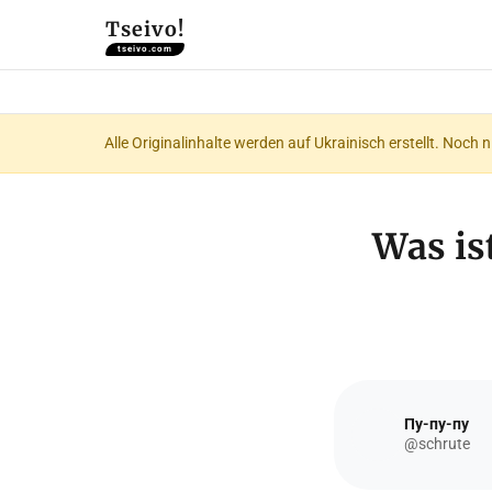
Tseivo!
tseivo.com
Alle Originalinhalte werden auf Ukrainisch erstellt. Noch 
Was is
Пу-пу-пу
@schrute