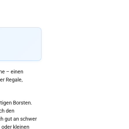
che – einen
er Regale,
rtigen Borsten.
rch den
ch gut an schwer
 oder kleinen