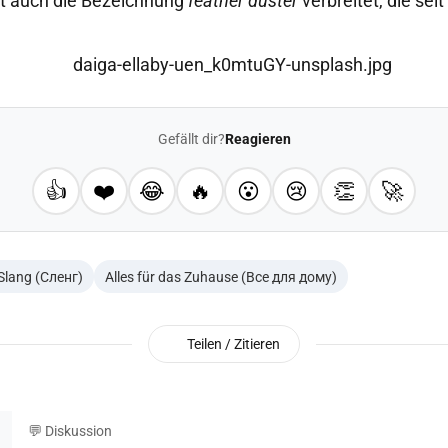
st auch die Bezeichnung
feather duster
verbreitet, die sei
Gefällt dir?
Reagieren
👍
❤️
😂
🔥
😮
😢
👏
🚀
Slang (Сленг)
Alles für das Zuhause (Все для дому)
Teilen / Zitieren
💬 Diskussion