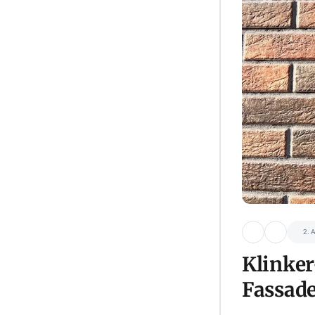
2. 
Klinke
Fassa