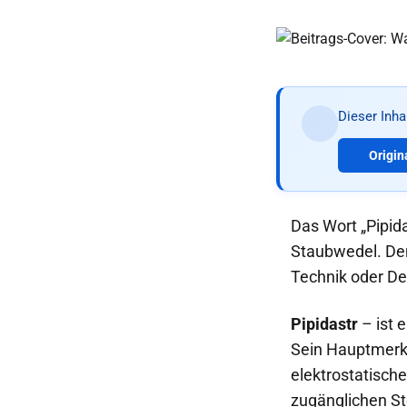
Dieser Inh
Origin
Das Wort „Pipida
Staubwedel. Den
Technik oder De
Pipidastr
– ist 
Sein Hauptmerkm
elektrostatisch
zugänglichen St