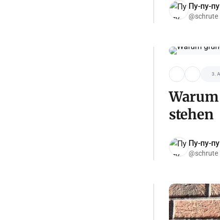
Пу-пу-пу
@schrute
3. 
Warum 
stehen
Пу-пу-пу
@schrute