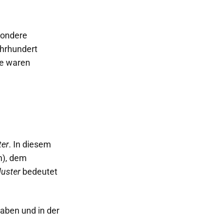
sondere
Jahrhundert
ie waren
ter
. In diesem
n), dem
duster
bedeutet
aben und in der