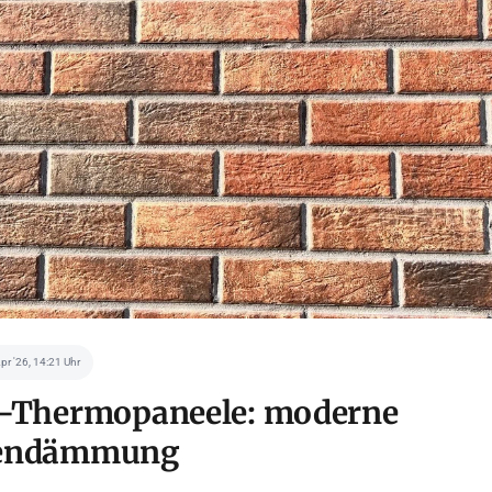
Apr '26, 14:21 Uhr
r-Thermopaneele: moderne
dendämmung