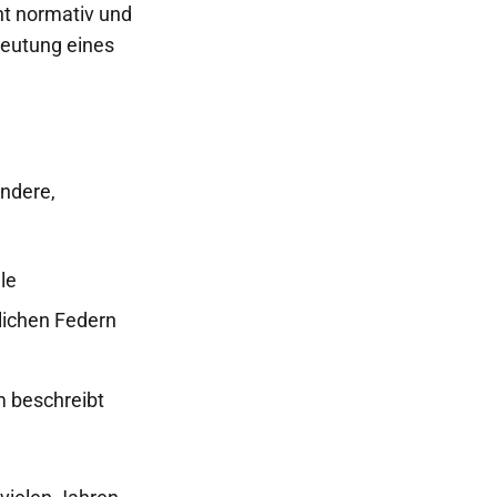
ht normativ und
deutung eines
andere,
le
lichen Federn
m beschreibt