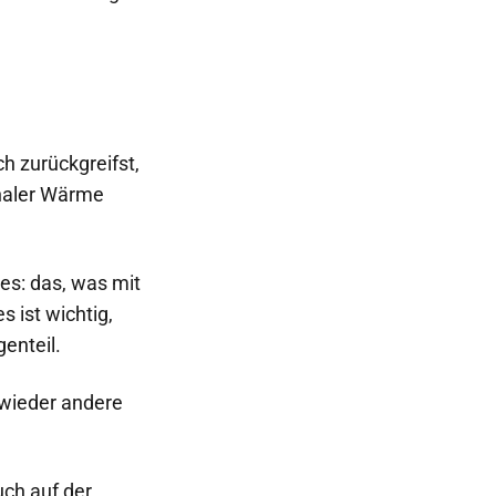
h zurückgreifst,
onaler Wärme
res: das, was mit
s ist wichtig,
enteil.
 wieder andere
uch auf der