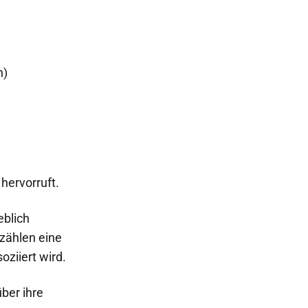
n)
 hervorruft.
eblich
rzählen eine
oziiert wird.
ber ihre