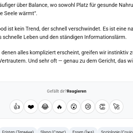
äufiger über Balance, wo sowohl Platz für gesunde Nahru
ie Seele wärmt“.
od ist kein Trend, der schnell verschwindet. Es ist eine na
s schnelle Leben und den ständigen Informationslärm.
denen alles kompliziert erscheint, greifen wir instinktiv 
ertrautem. Und sehr oft — genau zu dem Gericht, das wi
Gefällt dir?
Reagieren
👍
❤️
😂
🔥
😮
😢
👏
🚀
Fristen (Терміни)
Slang (Сленг)
Essen (Їжа)
Soziologie (Соціо