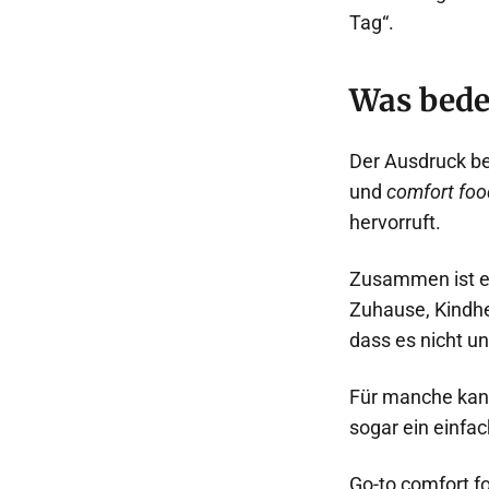
Tag“.
Was bede
Der Ausdruck be
und
comfort foo
hervorruft.
Zusammen ist es 
Zuhause, Kindhei
dass es nicht un
Für manche kann
sogar ein einfac
Go-to comfort f