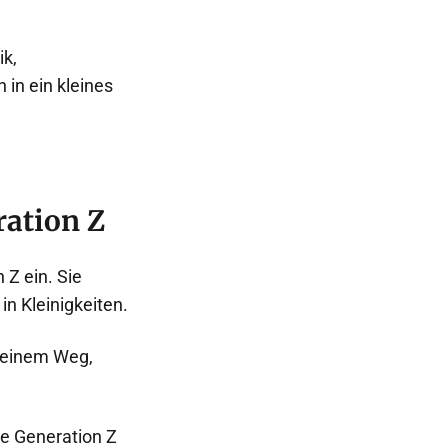
ik,
in ein kleines
ration Z
 Z ein. Sie
n Kleinigkeiten.
u einem Weg,
ie Generation Z