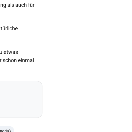
ng als auch für
türliche
zu etwas
r schon einmal
логія)