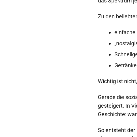
das Spektrum jet
Zu den beliebte
einfache 
„nostalgi
Schnellge
Getränke 
Wichtig ist nich
Gerade die sozi
gesteigert. In V
Geschichte: waru
So entsteht der