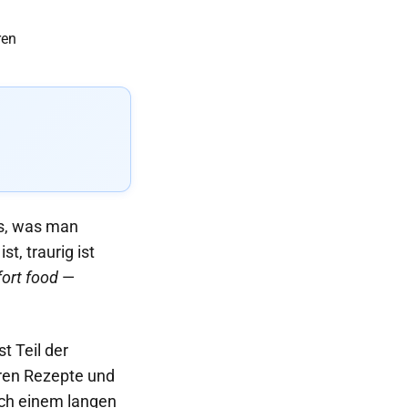
as, was man
, traurig ist
ort food
—
t Teil der
eren Rezepte und
ach einem langen