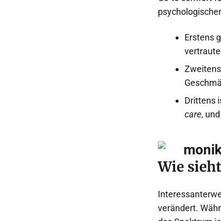
psychologische
Erstens g
vertraute
Zweitens
Geschmäc
Drittens 
care
, und
Wie sieh
Interessanterwe
verändert. Währ