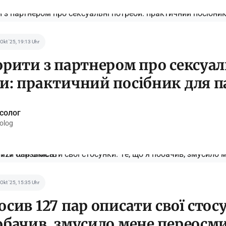
 Okt '25, 19:13 Uhr
орити з партнером про сексуал
и: практичний посібник для п
ксолог
olog
 Okt '25, 15:35 Uhr
сив 127 пар описати свої стосу
обачив, змусило мене переосм