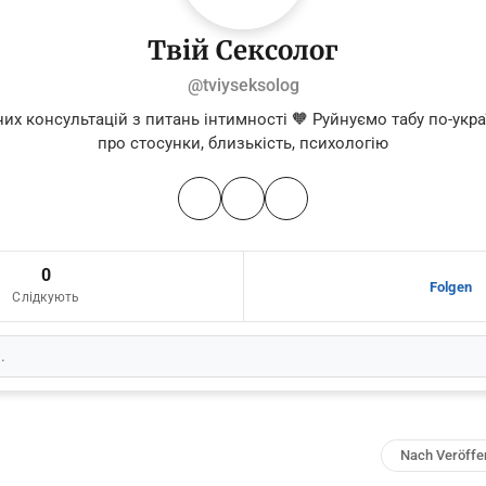
Твій Сексолог
@tviyseksolog
их консультацій з питань інтимності 🧡 Руйнуємо табу по-ук
про стосунки, близькість, психологію
0
Folgen
Слідкують