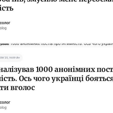
ість
ксолог
olog
 Okt '25, 16:09 Uhr
налізував 1000 анонімних пост
ість. Ось чого українці боятьс
ти вголос
ксолог
olog