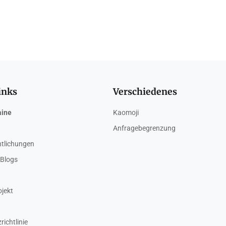
inks
Verschiedenes
aine
Kaomoji
Anfragebegrenzung
ntlichungen
Blogs
ojekt
ichtlinie