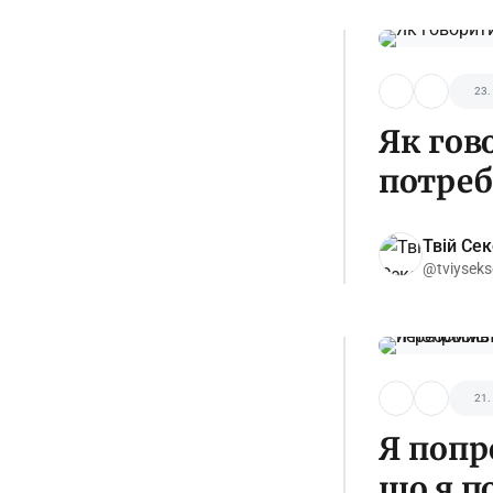
23.
Як гов
потреб
Твій Се
@tviyseks
21.
Я попро
що я п