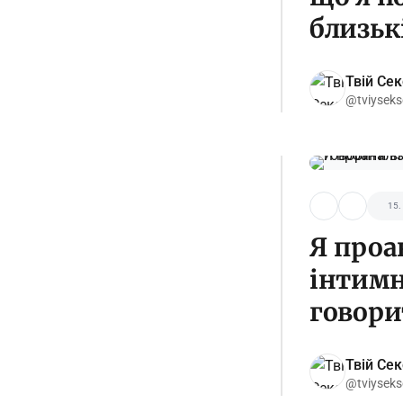
близьк
Твій Се
@tviyseks
15.
Я проа
інтимн
говори
Твій Се
@tviyseks