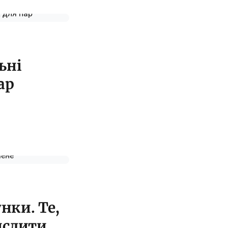
ьні
ар
нки. Те,
ислити