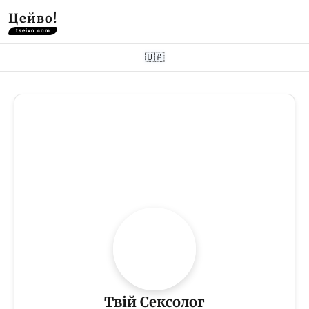
Цейво!
tseivo.com
🇺🇦
Твій Сексолог