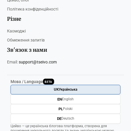
Цейво, блог
Політика конфіденційності
Різне
Каомоджі
Обмеження запитів
Зв'язок з нами
Email:
support@tseivo.com
Мова / Language
БЕТА
UK
Українська
EN
English
PL
Polski
DE
Deutsch
Цейво — це українська блогова платформа, створена для
поширення унікального досвіду та знань українською мовою.