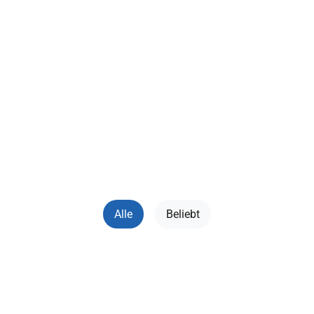
📝 Fristen (Терміни)
Alle
Beliebt