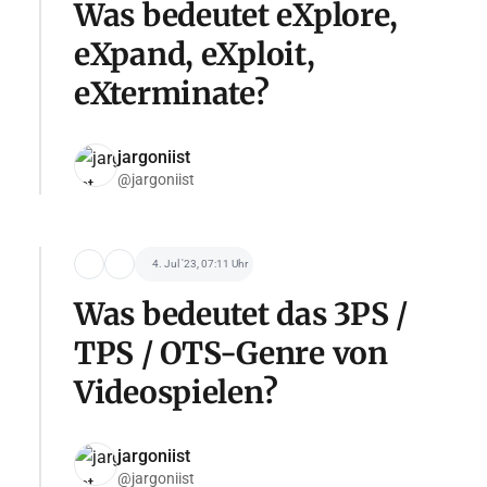
Was bedeutet eXplore,
eXpand, eXploit,
eXterminate?
jargoniist
@jargoniist
4. Jul '23, 07:11 Uhr
Was bedeutet das 3PS /
TPS / OTS-Genre von
Videospielen?
jargoniist
@jargoniist