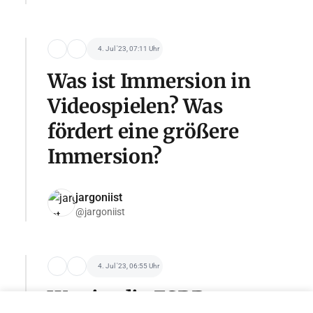
4. Jul '23, 07:11 Uhr
Was ist Immersion in
Videospielen? Was
fördert eine größere
Immersion?
jargoniist
@jargoniist
4. Jul '23, 06:55 Uhr
Was ist die ESRB-
Werde Sponsor dieser Kategorie
adv@tseivo.com