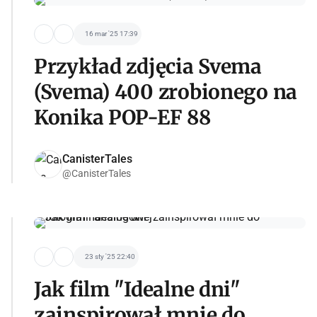
16 mar '25 17:39
Przykład zdjęcia Svema
(Svema) 400 zrobionego na
Konika POP-EF 88
CanisterTales
@CanisterTales
23 sty '25 22:40
Jak film "Idealne dni"
zainspirował mnie do