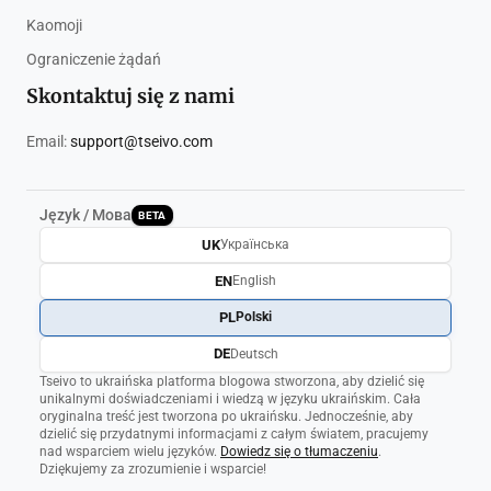
Kaomoji
Ograniczenie żądań
Skontaktuj się z nami
Email:
support@tseivo.com
Język / Мова
BETA
UK
Українська
EN
English
PL
Polski
DE
Deutsch
Tseivo to ukraińska platforma blogowa stworzona, aby dzielić się
unikalnymi doświadczeniami i wiedzą w języku ukraińskim. Cała
oryginalna treść jest tworzona po ukraińsku. Jednocześnie, aby
dzielić się przydatnymi informacjami z całym światem, pracujemy
nad wsparciem wielu języków.
Dowiedz się o tłumaczeniu
.
Dziękujemy za zrozumienie i wsparcie!