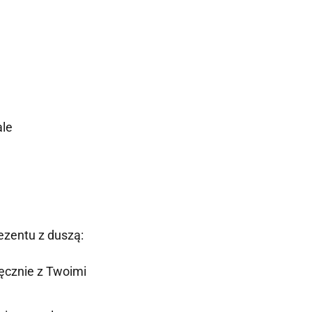
ale
ezentu z duszą:
ręcznie z Twoimi