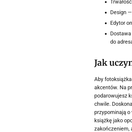
Trwałość 
Design — 
Edytor o
Dostawa 
do adres
Jak uczy
Aby fotoksiążka 
akcentów. Na pr
podarowujesz ks
chwile. Doskona
przypominają o
książkę jako op
zakończeniem, ab