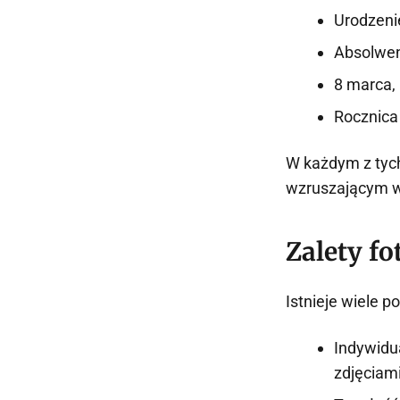
Urodzenie
Absolwe
8 marca,
Rocznica
W każdym z tych
wzruszającym 
Zalety fo
Istnieje wiele 
Indywidua
zdjęciami