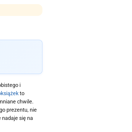
bistego i
oksiążek
to
omniane chwile.
go prezentu, nie
 nadaje się na