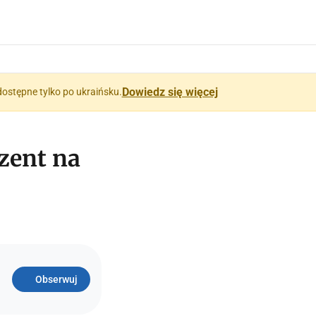
Dowiedz się więcej
dostępne tylko po ukraińsku.
ezent na
Obserwuj