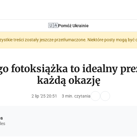
🇺🇦
Pomóż Ukrainie
zystkie treści zostały jeszcze przetłumaczone. Niektóre posty mogą być 
o fotoksiążka to idealny pr
każdą okazję
2 lip '25 20:51
3 min. czytania
es
les