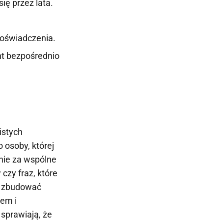
ię przez lata.
doświadczenia.
t bezpośrednio
istych
 osoby, której
nie za wspólne
zy fraz, które
e zbudować
jem i
 sprawiają, że