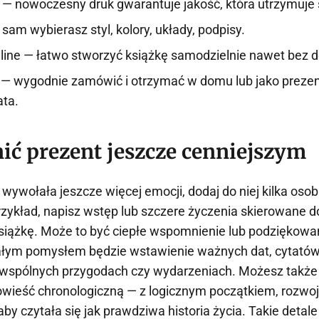
— nowoczesny druk gwarantuje jakość, która utrzymuje s
sam wybierasz styl, kolory, układy, podpisy.
nline — łatwo stworzyć książkę samodzielnie nawet bez 
— wygodnie zamówić i otrzymać w domu lub jako prezen
ata.
nić prezent jeszcze cenniejszym
wywołała jeszcze więcej emocji, dodaj do niej kilka osob
zykład, napisz wstęp lub szczere życzenia skierowane do
iążkę. Może to być ciepłe wspomnienie lub podziękowa
łym pomysłem będzie wstawienie ważnych dat, cytatów c
 wspólnych przygodach czy wydarzeniach. Możesz takż
owieść chronologiczną — z logicznym początkiem, rozwo
y czytała się jak prawdziwa historia życia. Takie detale