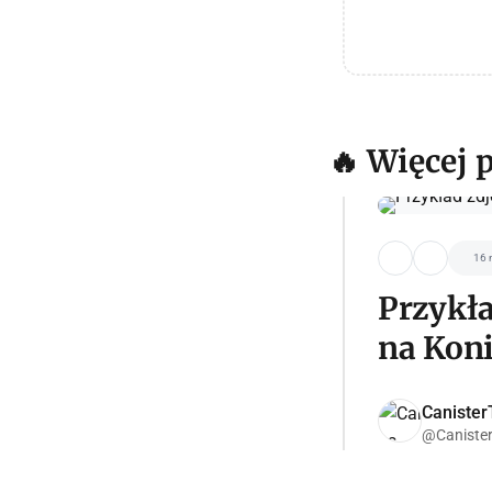
🔥 Więcej 
16 
Przykła
na Kon
Canister
@Canister