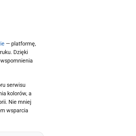
ie
— platformę,
ruku. Dzięki
e wspomnienia
ru serwisu
ia kolorów, a
ii. Nie mniej
om wsparcia