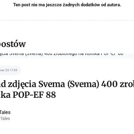
Ten post nie ma jeszcze żadnych dodatków od autora.
postów
mar '25 17:39
d zdjęcia Svema (Svema) 400 zr
ika POP-EF 88
Tales
Tales