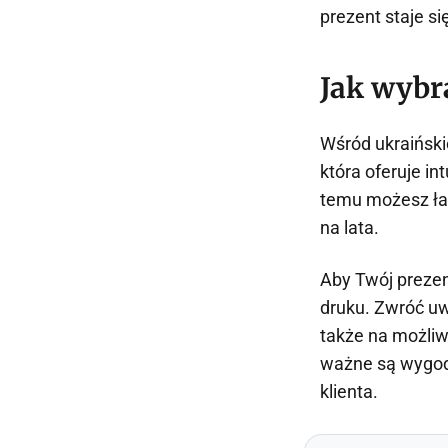
prezent staje si
Jak wybr
Wśród ukraiński
która oferuje in
temu możesz ła
na lata.
Aby Twój prezen
druku. Zwróć uw
także na możliwo
ważne są wygod
klienta.