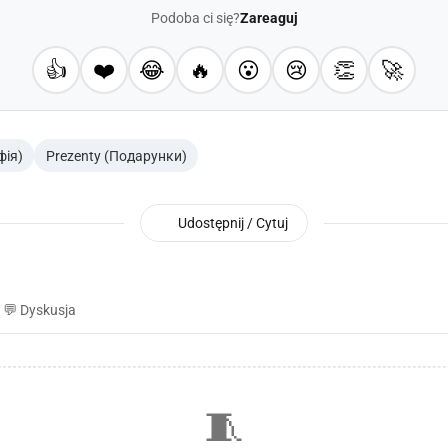
Podoba ci się?
Zareaguj
👍
❤️
😂
🔥
😮
😢
👏
🚀
фія)
Prezenty (Подарунки)
Udostępnij / Cytuj
💬 Dyskusja
🧵