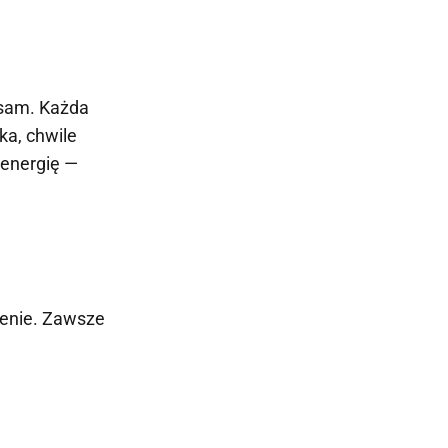
z sam. Każda
ka, chwile
 energię —
zenie. Zawsze