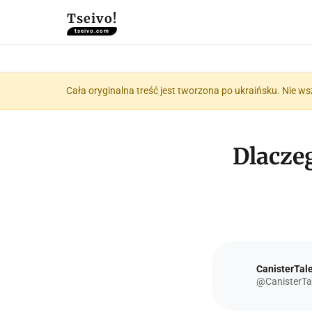
Tseivo!
tseivo.com
Cała oryginalna treść jest tworzona po ukraińsku. Nie ws
Dlaczeg
CanisterTal
@CanisterTa