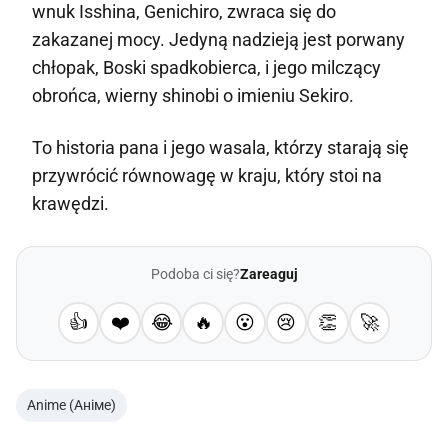
wnuk Isshina, Genichiro, zwraca się do
zakazanej mocy. Jedyną nadzieją jest porwany
chłopak, Boski spadkobierca, i jego milczący
obrońca, wierny shinobi o imieniu Sekiro.
To historia pana i jego wasala, którzy starają się
przywrócić równowagę w kraju, który stoi na
krawędzi.
Podoba ci się?
Zareaguj
👍
❤️
😂
🔥
😮
😢
👏
🚀
Anime (Аніме)