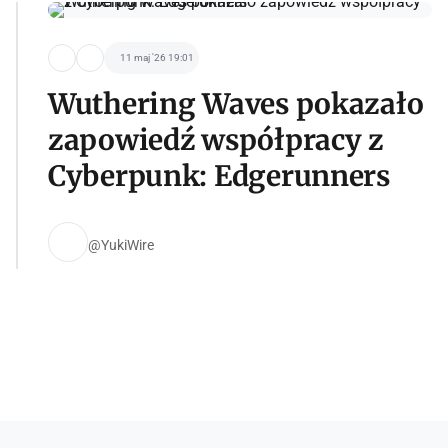
11 maj '26 19:01
Wuthering Waves pokazało
zapowiedź współpracy z
Cyberpunk: Edgerunners
@YukiWire