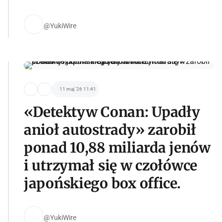
@YukiWire
11 maj '26 11:41
«Detektyw Conan: Upadły
anioł autostrady» zarobił
ponad 10,88 miliarda jenów
i utrzymał się w czołówce
japońskiego box office.
@YukiWire