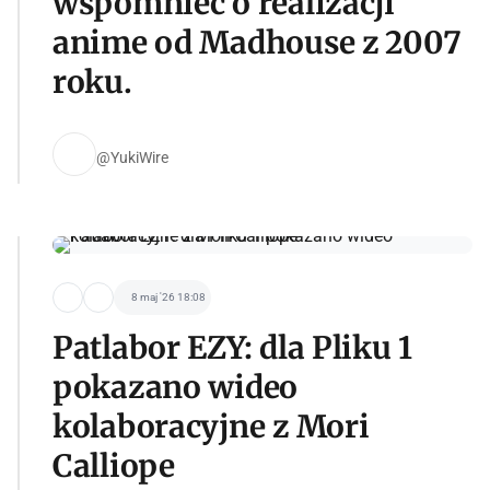
wspomnieć o realizacji
anime od Madhouse z 2007
roku.
@YukiWire
8 maj '26 18:08
Patlabor EZY: dla Pliku 1
pokazano wideo
kolaboracyjne z Mori
Calliope