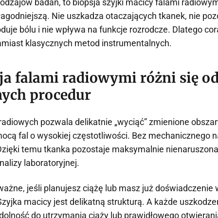
odzajów badań, to biopsja szyjki macicy falami radiowymi
agodniejszą. Nie uszkadza otaczających tkanek, nie pozo
duje bólu i nie wpływa na funkcje rozrodcze. Dlatego cor
zamiast klasycznych metod instrumentalnych.
ja falami radiowymi różni się o
nych procedur
 radiowych pozwala delikatnie „wyciąć” zmienione obszar
ocą fal o wysokiej częstotliwości. Bez mechanicznego na
 Dzięki temu tkanka pozostaje maksymalnie nienaruszona
alizy laboratoryjnej.
ważne, jeśli planujesz ciążę lub masz już doświadczenie 
Szyjka macicy jest delikatną strukturą. A każde uszkodz
zdolność do utrzymania ciąży lub prawidłowego otwierani