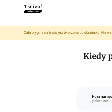
Tseivo!
tseivo.com
Cała oryginalna treść jest tworzona po ukraińsku. Nie ws
Kiedy p
Нотатки про
@flatplant