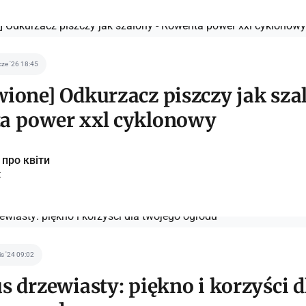
cze '26 18:45
ione] Odkurzacz piszczy jak sza
a power xxl cyklonowy
 про квіти
t
is '24 09:02
s drzewiasty: piękno i korzyści d