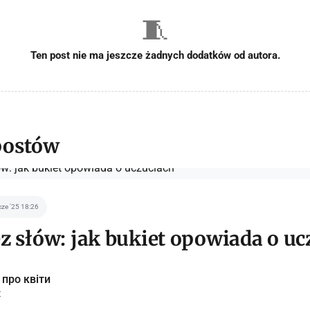
🧵
Ten post nie ma jeszcze żadnych dodatków od autora.
postów
cze '25 18:26
z słów: jak bukiet opowiada o uc
 про квіти
t