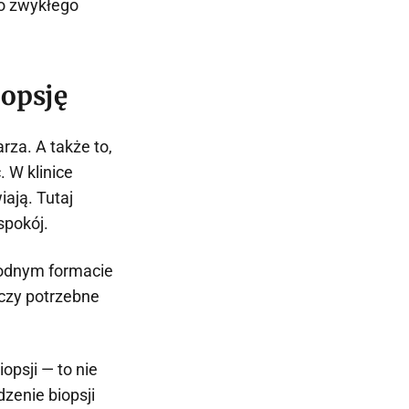
do zwykłego
iopsję
rza. A także to,
. W klinice
iają. Tutaj
spokój.
godnym formacie
 czy potrzebne
opsji — to nie
zenie biopsji