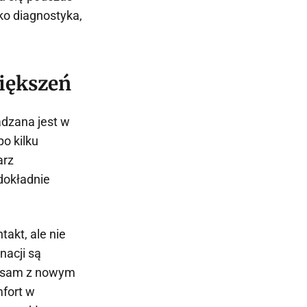
lko diagnostyka,
piększeń
dzana jest w
o kilku
arz
dokładnie
akt, ale nie
nacji są
a sam z nowym
fort w