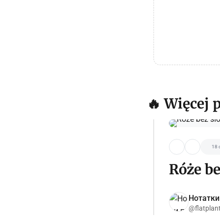
🔥 Więcej 
18 
Róże be
Нотатки
@flatplan