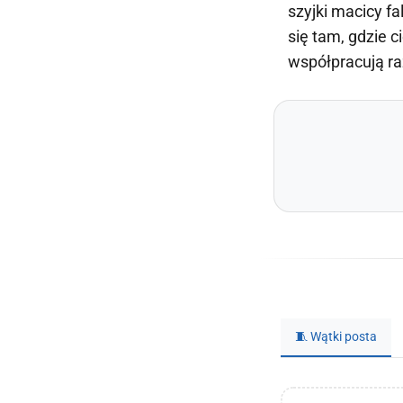
szyjki macicy fa
się tam, gdzie c
współpracują ra
🧵 Wątki posta