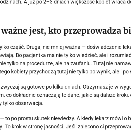
odzinach. A już po 2–3 dniach większość kobiet wraca 
 ważne jest, kto przeprowadza b
tylko część. Druga, nie mniej ważna — doświadczenie leka
wiają. Bo pacjentka ma nie tylko wiedzieć, ale i rozumieć
ie tylko na procedurze, ale na zaufaniu. Tutaj nie namaw
atego kobiety przychodzą tutaj nie tylko po wynik, ale i po 
zazwyczaj są gotowe po kilku dniach. Otrzymasz je w wy
, co dokładnie oznaczają te dane, jakie są dalsze kroki,
zy tylko obserwacja.
 to po prostu skutek niewiedzy. A kiedy lekarz mówi o bi
 To krok w stronę jasności. Jeśli zalecono ci przeprowad