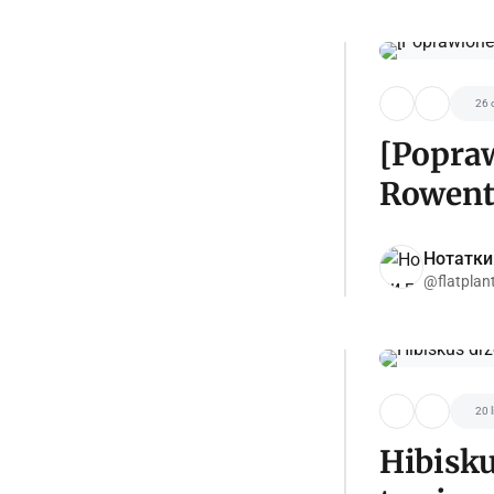
26 
[Popraw
Rowent
Нотатки
@flatplan
20 l
Hibisku