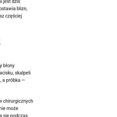
 jest dziś
stawia blizn,
az częściej
d
y błony
cisku, skalpeli
, a próbka —
w chirurgicznych
enie może
a się podczas