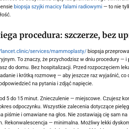
sensie
biopsja szyjki macicy falami radiowymi
— to nie ty
łość.
iega procedura: szczerze, bez u
//lancet.clinic/services/mammoplasty/
biopsja przeprowa
yjnym. To znaczy, że przychodzisz w dniu procedury — i p
sz do domu. Bez hospitalizacji. Przed rozpoczęciem lek
danie i krótką rozmowę — aby jeszcze raz wyjaśnić, co 
odpowiedzieć na pytania i zdjąć napięcie.
od 5 do 15 minut. Znieczulenie — miejscowe. Czujesz kont
i okres odpoczynku. Wszystkie zalecenia dotyczące pielęg
a piśmie i omawiane na głos. Nie zostawiają cię sam n
. Rekonwalescencja — minimalna. Możliwy lekki dyskom