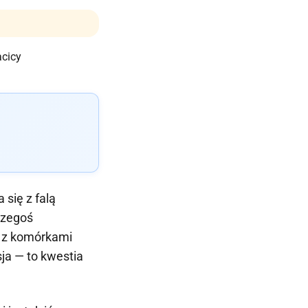
 się z falą
 czegoś
e z komórkami
sja — to kwestia