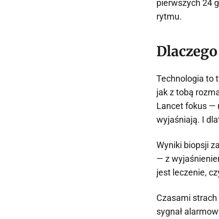
pierwszych 24 g
rytmu.
Dlaczego
Technologia to 
jak z tobą rozma
Lancet fokus — n
wyjaśniają. I dl
Wyniki biopsji 
— z wyjaśnieniem
jest leczenie, c
Czasami strach —
sygnał alarmowy.