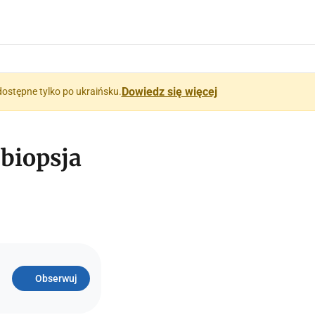
Dowiedz się więcej
dostępne tylko po ukraińsku.
 biopsja
Obserwuj