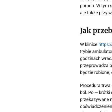
porodu. W tym 
ale także przysz
Jak przeb
W klinice
https:
trybie ambulator
godzinach wraca
przeprowadza ba
będzie robione, 
Procedura trwa 
ból. Po — krótk
przekazywane n
doświadczeniem