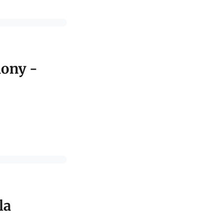
lony -
la