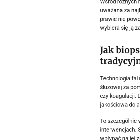
Wśród różnych r
uważana za najł
prawie nie powo
wybiera się ją 
Jak biops
tradycyj
Technologia fal
śluzowej za pom
czy koagulacji.
jakościowa do an
To szczególnie 
interwencjach. 
wpłynąć na jej 