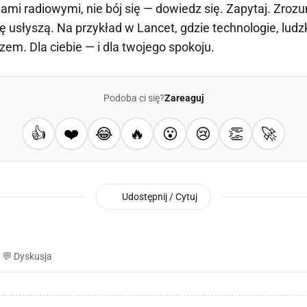
lami radiowymi, nie bój się — dowiedz się. Zapytaj. Zrozu
ię usłyszą. Na przykład w Lancet, gdzie technologie, ludz
zem. Dla ciebie — i dla twojego spokoju.
Podoba ci się?
Zareaguj
👍
❤️
😂
🔥
😮
😢
👏
🚀
Udostępnij / Cytuj
💬 Dyskusja