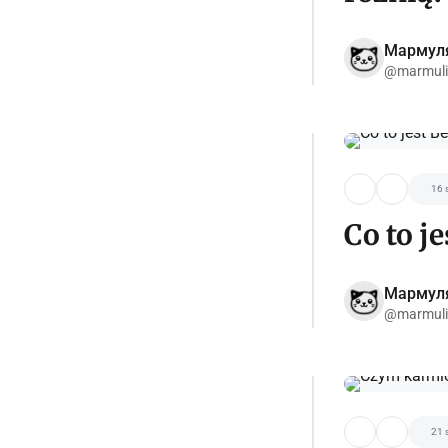
Мармул
@marmuli
16 
Co to j
Мармул
@marmuli
21 