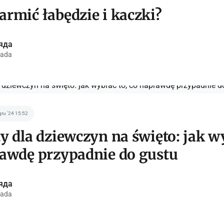
rmić łabędzie i kaczki?
яда
ada
gru '24 15:52
y dla dziewczyn na święto: jak wy
awdę przypadnie do gustu
яда
ada