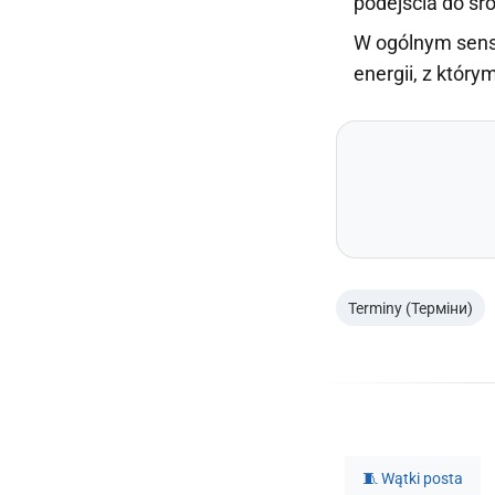
podejścia do śr
W ogólnym sensi
energii, z który
Terminy (Терміни)
🧵 Wątki posta