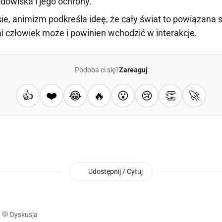
odowiska i jego ochrony.
e, animizm podkreśla ideę, że cały świat to powiązana si
mi człowiek może i powinien wchodzić w interakcje.
Podoba ci się?
Zareaguj
👍
❤️
😂
🔥
😮
😢
👏
🚀
Udostępnij / Cytuj
💬 Dyskusja