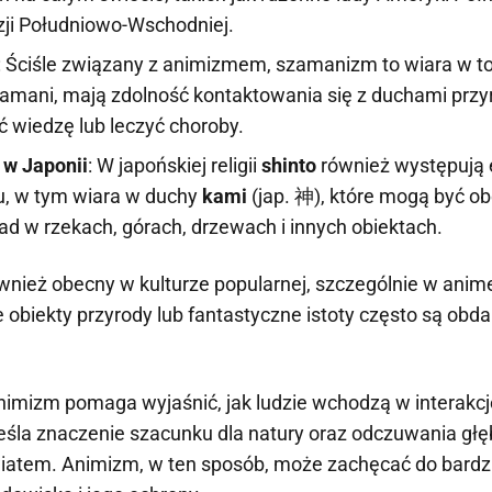
Azji Południowo-Wschodniej.
: Ściśle związany z animizmem, szamanizm to wiara w to,
zamani, mają zdolność kontaktowania się z duchami przy
 wiedzę lub leczyć choroby.
w Japonii
: W japońskiej religii
shinto
również występują
, w tym wiara w duchy
kami
(jap. 神), które mogą być o
ad w rzekach, górach, drzewach i innych obiektach.
wnież obecny w kulturze popularnej, szczególnie w anime
ie obiekty przyrody lub fantastyczne istoty często są ob
 animizm pomaga wyjaśnić, jak ludzie wchodzą w interakc
śla znaczenie szacunku dla natury oraz odczuwania głęb
iatem. Animizm, w ten sposób, może zachęcać do bardz