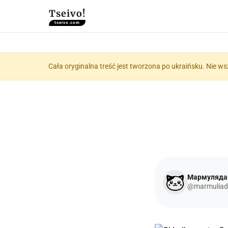
Tseivo!
tseivo.com
Cała oryginalna treść jest tworzona po ukraińsku. Nie ws
Мармуляда
@marmuliad