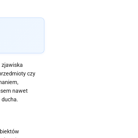
, zjawiska
 przedmioty czy
onaniem,
czasem nawet
b ducha.
obiektów