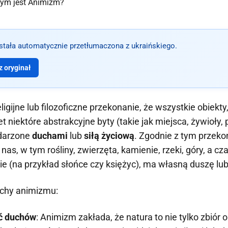
ostała automatycznie przetłumaczona z ukraińskiego.
 oryginał
ligijne lub filozoficzne przekonanie, że wszystkie obiekty
t niektóre abstrakcyjne byty (takie jak miejsca, żywioły,
bdarzone
duchami
lub
siłą życiową
. Zgodnie z tym przek
nas, w tym rośliny, zwierzęta, kamienie, rzeki, góry, a 
kie (na przykład słońce czy księżyc), ma własną duszę lu
chy animizmu:
ć duchów
: Animizm zakłada, że natura to nie tylko zbiór 