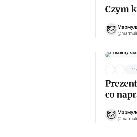
Czym ka
Мармул
@marmuli
30 
Prezent
co napr
Мармул
@marmuli