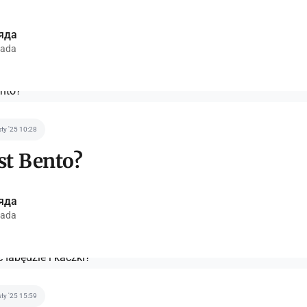
яда
ada
sty '25 10:28
est Bento?
яда
ada
sty '25 15:59