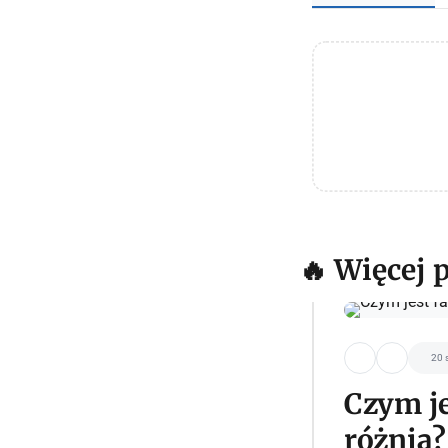
🔥 Więcej 
20 
Czym je
różnią?