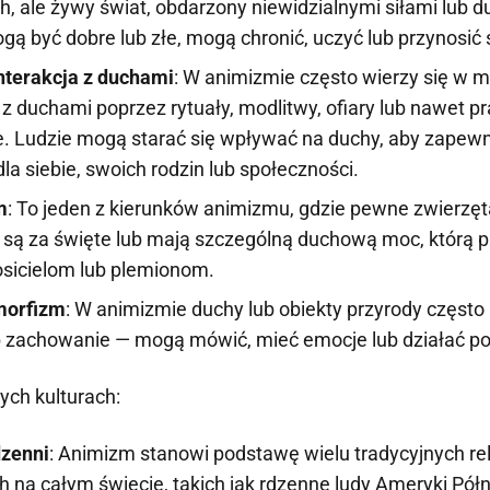
h, ale żywy świat, obdarzony niewidzialnymi siłami lub 
ą być dobre lub złe, mogą chronić, uczyć lub przynosić
interakcja z duchami
: W animizmie często wierzy się w 
i z duchami poprzez rytuały, modlitwy, ofiary lub nawet pr
. Ludzie mogą starać się wpływać na duchy, aby zapewn
la siebie, swoich rodzin lub społeczności.
m
: To jeden z kierunków animizmu, gdzie pewne zwierzęta
są za święte lub mają szczególną duchową moc, którą p
sicielom lub plemionom.
morfizm
: W animizmie duchy lub obiekty przyrody często
b zachowanie — mogą mówić, mieć emocje lub działać pod
ch kulturach:
dzenni
: Animizm stanowi podstawę wielu tradycyjnych rel
 na całym świecie, takich jak rdzenne ludy Ameryki Półno