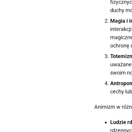
fizycznyc
duchy mog
Magia i 
interakcj
magiczne
ochronę d
Totemiz
uważane 
swoim no
Antropo
cechy lu
Animizm w różny
Ludzie r
rdzennych