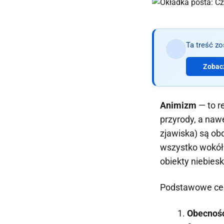
Ta treść z
Zobacz
Animizm
— to re
przyrody, a nawe
zjawiska) są o
wszystko wokół 
obiekty niebies
Podstawowe ce
Obecnoś