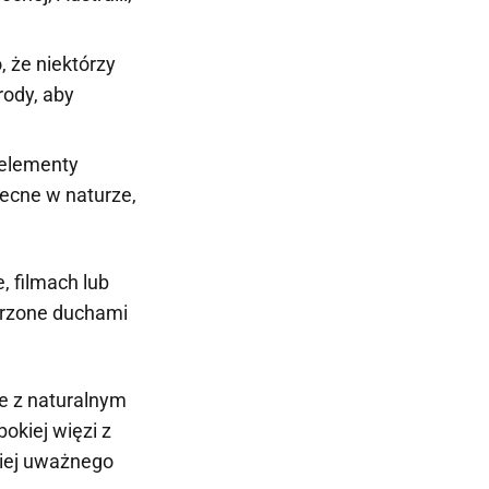
 że niektórzy
rody, aby
 elementy
becne w naturze,
, filmach lub
darzone duchami
je z naturalnym
okiej więzi z
iej uważnego