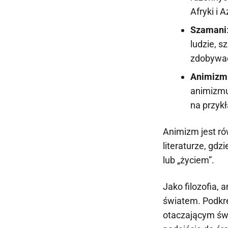
Afryki i 
Szamani
ludzie, s
zdobywać
Animizm 
animizmu
na przykł
Animizm jest ró
literaturze, gdz
lub „życiem”.
Jako filozofia,
światem. Podkre
otaczającym św