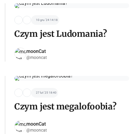
10 gru '24 14:18
Czym jest Ludomania?
moonCat
@mooncat
27 lut '25 18:40
Czym jest megalofoobia?
moonCat
@mooncat