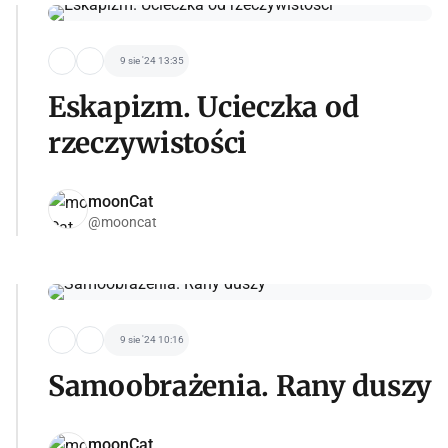
9 sie '24 13:35
Eskapizm. Ucieczka od
rzeczywistości
moonCat
@mooncat
9 sie '24 10:16
Samoobrażenia. Rany duszy
moonCat