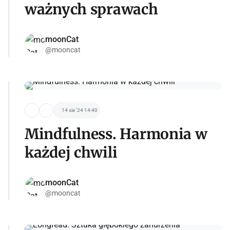
ważnych sprawach
moonCat
@mooncat
14 sie '24 14:40
Mindfulness. Harmonia w
każdej chwili
moonCat
@mooncat