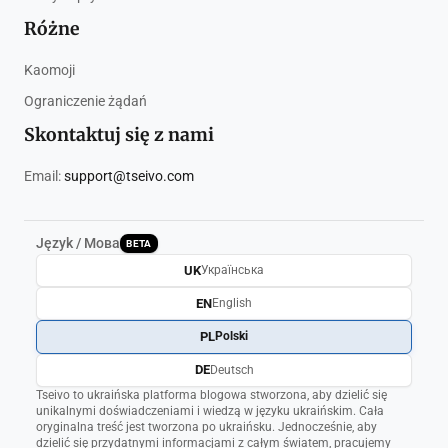
Różne
Kaomoji
Ograniczenie żądań
Skontaktuj się z nami
Email:
support@tseivo.com
Język / Мова
BETA
UK
Українська
EN
English
PL
Polski
DE
Deutsch
Tseivo to ukraińska platforma blogowa stworzona, aby dzielić się
unikalnymi doświadczeniami i wiedzą w języku ukraińskim. Cała
oryginalna treść jest tworzona po ukraińsku. Jednocześnie, aby
dzielić się przydatnymi informacjami z całym światem, pracujemy