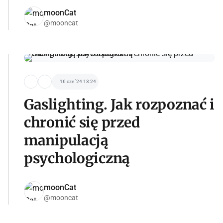
moonCat
@mooncat
16 cze '24 13:24
Gaslighting. Jak rozpoznać i
chronić się przed
manipulacją
psychologiczną
moonCat
@mooncat