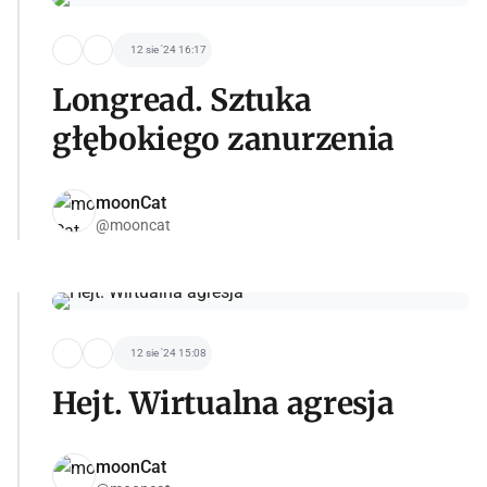
12 sie '24 16:17
Longread. Sztuka
głębokiego zanurzenia
moonCat
@mooncat
12 sie '24 15:08
Hejt. Wirtualna agresja
moonCat