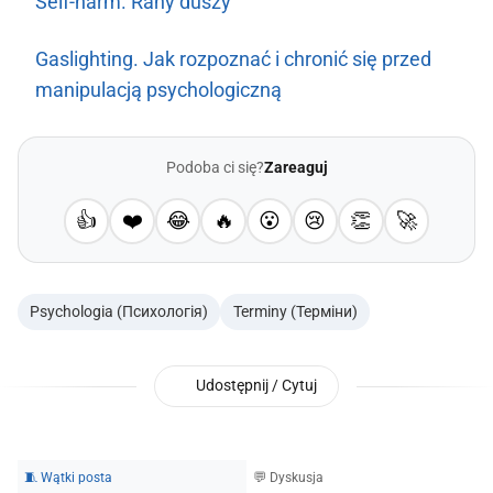
Self-harm. Rany duszy
Gaslighting. Jak rozpoznać i chronić się przed
manipulacją psychologiczną
Podoba ci się?
Zareaguj
👍
❤️
😂
🔥
😮
😢
👏
🚀
Psychologia (Психологія)
Terminy (Терміни)
Udostępnij / Cytuj
🧵 Wątki posta
💬 Dyskusja