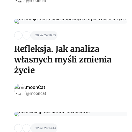
@mooncat
20 sie '24 19:55
Refleksja. Jak analiza
własnych myśli zmienia
życie
moonCat
@mooncat
12 sie '24 14:44