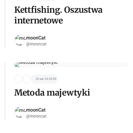
Kettfishing. Oszustwa
internetowe
moonCat
@mooncat
20 sie '24 20:35
Metoda majewtyki
moonCat
@mooncat