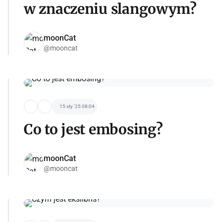
w znaczeniu slangowym?
moonCat
@mooncat
15 sty '25 08:04
Co to jest embosing?
moonCat
@mooncat