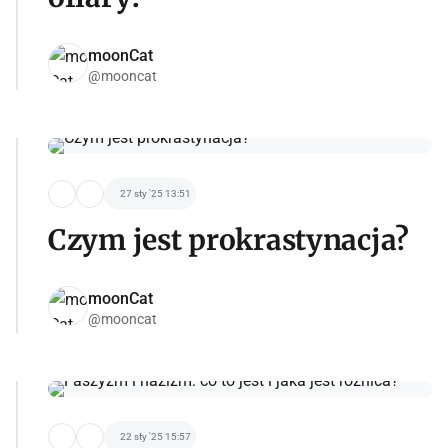
moonCat
@mooncat
27 sty '25 13:51
Czym jest prokrastynacja?
moonCat
@mooncat
22 sty '25 15:57