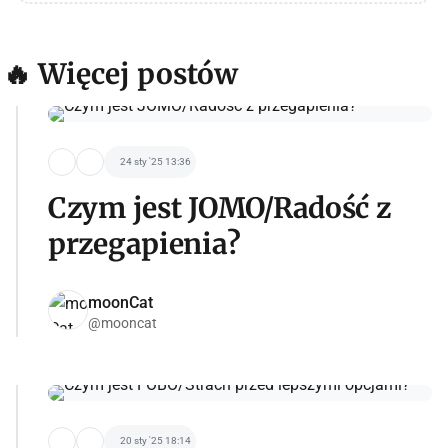
🔥 Więcej postów
24 sty '25 13:36
Czym jest JOMO/Radość z
przegapienia?
moonCat
@mooncat
20 sty '25 18:14