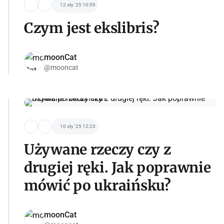
12 sty '25 10:59
Czym jest ekslibris?
moonCat
@mooncat
10 sty '25 12:23
Używane rzeczy czy z
drugiej ręki. Jak poprawnie
mówić po ukraińsku?
moonCat