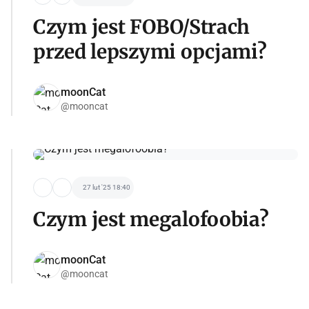
Czym jest FOBO/Strach
przed lepszymi opcjami?
moonCat
@mooncat
27 lut '25 18:40
Czym jest megalofoobia?
moonCat
@mooncat