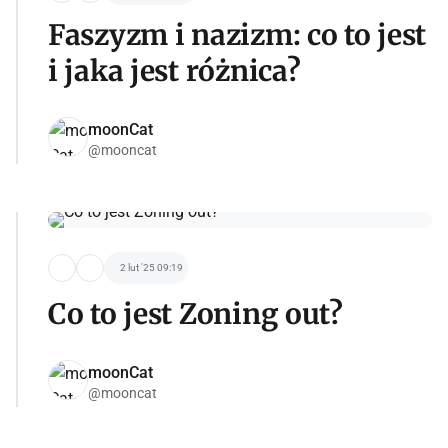
Faszyzm i nazizm: co to jest
i jaka jest różnica?
moonCat
@mooncat
2 lut '25 09:19
Co to jest Zoning out?
moonCat
@mooncat