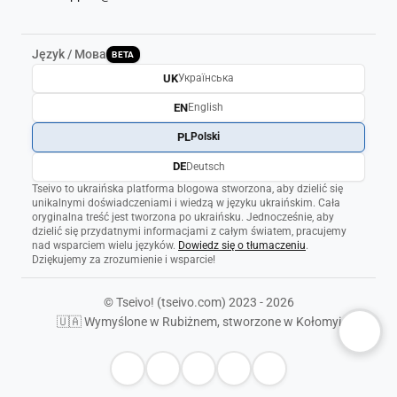
Język / Мова
BETA
UK
Українська
EN
English
PL
Polski
DE
Deutsch
Tseivo to ukraińska platforma blogowa stworzona, aby dzielić się
unikalnymi doświadczeniami i wiedzą w języku ukraińskim. Cała
oryginalna treść jest tworzona po ukraińsku. Jednocześnie, aby
dzielić się przydatnymi informacjami z całym światem, pracujemy
nad wsparciem wielu języków.
Dowiedz się o tłumaczeniu
.
Dziękujemy za zrozumienie i wsparcie!
© Tseivo! (tseivo.com) 2023 - 2026
🇺🇦 Wymyślone w Rubiżnem, stworzone w Kołomyi