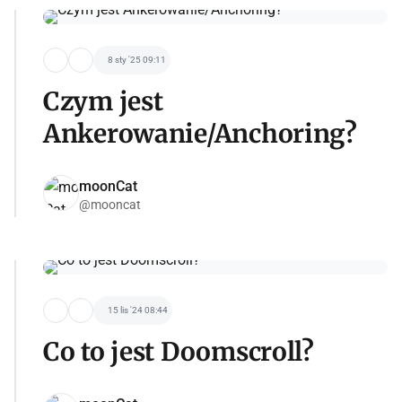
8 sty '25 09:11
Czym jest
Ankerowanie/Anchoring?
moonCat
@mooncat
15 lis '24 08:44
Co to jest Doomscroll?