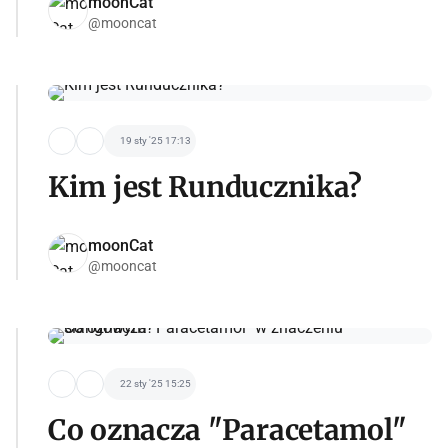
moonCat
@mooncat
19 sty '25 17:13
Kim jest Runducznika?
moonCat
@mooncat
22 sty '25 15:25
Co oznacza "Paracetamol"