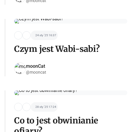
@mooncat
24 sty '25 16:37
Czym jest Wabi-sabi?
moonCat
@mooncat
28 sty '25 17:24
Co to jest obwinianie
ofiary?