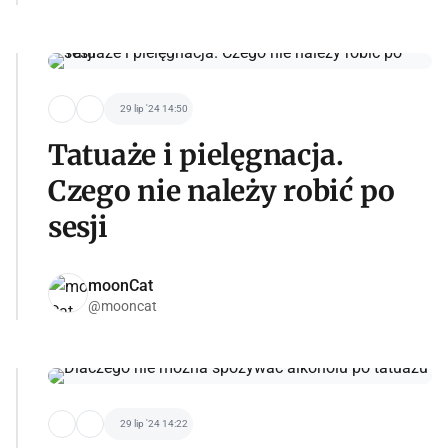
29 lip '24 14:50
Tatuaże i pielęgnacja.
Czego nie należy robić po
sesji
moonCat
@mooncat
29 lip '24 14:22