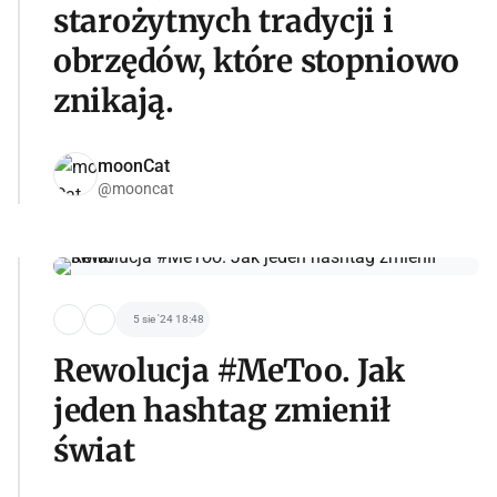
starożytnych tradycji i
obrzędów, które stopniowo
znikają.
moonCat
@mooncat
5 sie '24 18:48
Rewolucja #MeToo. Jak
jeden hashtag zmienił
świat