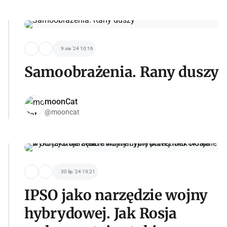
9 sie '24 10:16
Samoobrażenia. Rany duszy
moonCat
@mooncat
30 lip '24 19:21
IPSO jako narzędzie wojny
hybrydowej. Jak Rosja