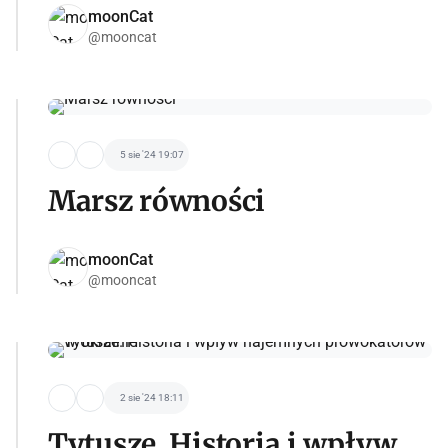
moonCat
@mooncat
5 sie '24 19:07
Marsz równości
moonCat
@mooncat
2 sie '24 18:11
Tytusze. Historia i wpływ