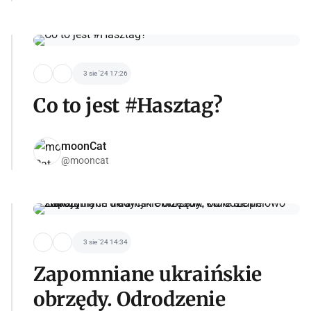
3 sie '24 17:26
Co to jest #Hasztag?
moonCat
@mooncat
3 sie '24 14:34
Zapomniane ukraińskie
obrzędy. Odrodzenie