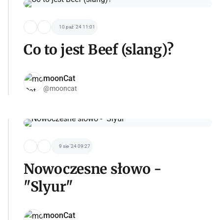
10 paź '24 11:01
Co to jest Beef (slang)?
moonCat
@mooncat
9 sie '24 09:27
Nowoczesne słowo -
"Slyur"
moonCat