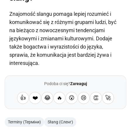
Znajomość slangu pomaga lepiej rozumieć i
komunikować się z różnymi grupami ludzi, być
na bieżąco z nowoczesnymi tendencjami
językowymi i zmianami kulturowymi. Dodaje
także bogactwa i wyrazistości do języka,
sprawia, że komunikacja jest bardziej żywa i
interesująca.
Podoba ci się?
Zareaguj
👍
❤️
😂
🔥
😮
😢
👏
🚀
Terminy (Терміни)
Słang (Сленг)