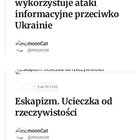
wykorzystuje ataki
informacyjne przeciwko
Ukrainie
moonCat
@mooncat
9 sie '24 13:35
Eskapizm. Ucieczka od
rzeczywistości
moonCat
@mooncat