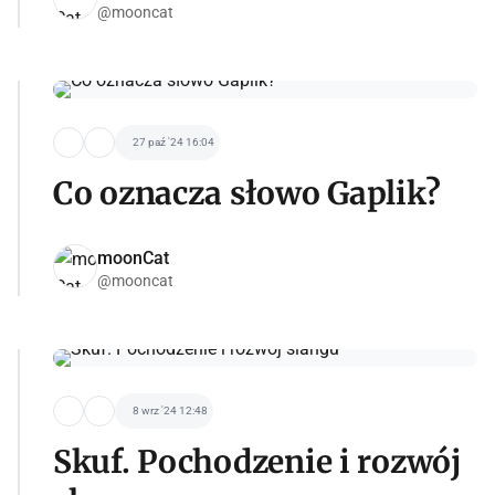
@mooncat
27 paź '24 16:04
Co oznacza słowo Gaplik?
moonCat
@mooncat
8 wrz '24 12:48
Skuf. Pochodzenie i rozwój