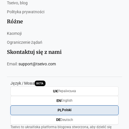
Tseivo, blog
Polityka prywatności
Różne
Kaomoji
Ograniczenie żądań
Skontaktuj się z nami
Email:
support@tseivo.com
Język / Мова
BETA
UK
Українська
EN
English
PL
Polski
DE
Deutsch
Tseivo to ukraińska platforma blogowa stworzona, aby dzielić się