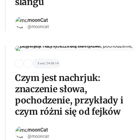
slangu
moonCat
@mooncat
3 wrz '24 06:14
Czym jest nachrjuk:
znaczenie słowa,
pochodzenie, przykłady i
czym różni się od fejków
moonCat
@mooncat