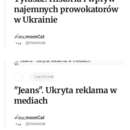
najemnych prowokatorów
w Ukrainie
moonCat
@mooncat
2 sie '24 15:48
"Jeans". Ukryta reklama w
mediach
moonCat
@mooncat