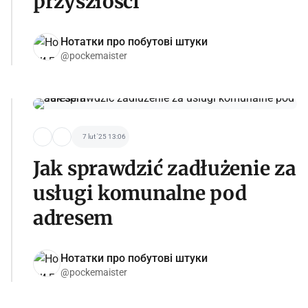
przyszłości
Нотатки про побутові штуки
@pockemaister
7 lut '25 13:06
Jak sprawdzić zadłużenie za
usługi komunalne pod
adresem
Нотатки про побутові штуки
@pockemaister