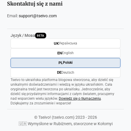
Skontaktuj się z nami
Email:
support@tseivo.com
Język / Мова
BETA
UK
Українська
EN
English
PL
Polski
DE
Deutsch
Tseivo to ukraińska platforma blogowa stworzona, aby dzielić się
unikalnymi doświadczeniami i wiedzą w języku ukraińskim. Cała
oryginalna treść jest tworzona po ukraińsku. Jednocześnie, aby
dzielić się przydatnymi informacjami z całym światem, pracujemy
nad wsparciem wielu języków.
Dowiedz się o tłumaczeniu
.
Dziękujemy za zrozumienie i wsparcie!
© Tseivo! (tseivo.com) 2023 - 2026
🇺🇦 Wymyślone w Rubiżnem, stworzone w Kołomyi