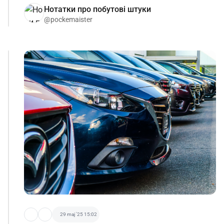
Нотатки про побутові штуки
@pockemaister
29 maj '25 15:02