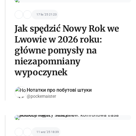
17 lis '25 21:23
Jak spędzić Nowy Rok we
Lwowie w 2026 roku:
główne pomysły na
niezapomniany
wypoczynek
Нотатки про побутові штуки
@pockemaister
11 wrz '25 18:39