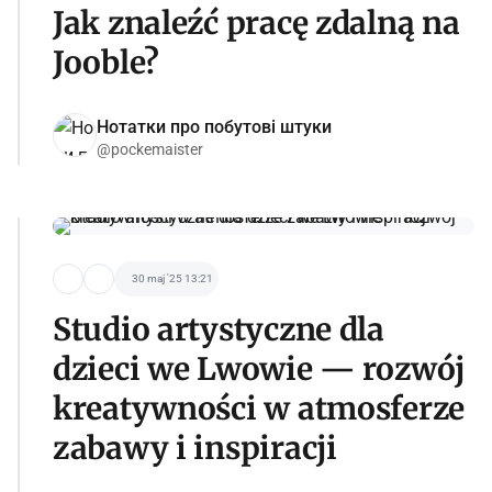
Jak znaleźć pracę zdalną na
Jooble?
Нотатки про побутові штуки
@pockemaister
30 maj '25 13:21
Studio artystyczne dla
dzieci we Lwowie — rozwój
kreatywności w atmosferze
zabawy i inspiracji