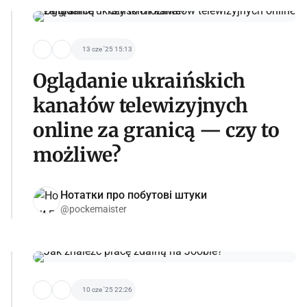
13 cze '25 15:13
Oglądanie ukraińskich
kanałów telewizyjnych
online za granicą — czy to
możliwe?
Нотатки про побутові штуки
@pockemaister
10 cze '25 22:26