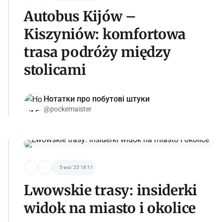
Autobus Kijów –
Kiszyniów: komfortowa
trasa podróży między
stolicami
Нотатки про побутові штуки
@pockemaister
5 wrz '25 18:11
Lwowskie trasy: insiderki
widok na miasto i okolice