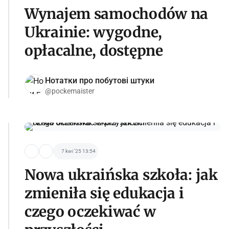
Wynajem samochodów na
Ukrainie: wygodne,
opłacalne, dostępne
Нотатки про побутові штуки
@pockemaister
7 kwi '25 13:54
Nowa ukraińska szkoła: jak
zmieniła się edukacja i
czego oczekiwać w