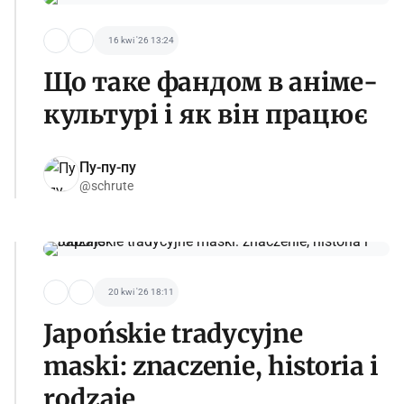
16 kwi '26 13:24
Що таке фандом в аніме-
культурі і як він працює
Пу-пу-пу
@schrute
20 kwi '26 18:11
Japońskie tradycyjne
maski: znaczenie, historia i
rodzaje