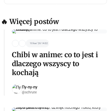
🔥 Więcej postów
10 kwi '26 14:02
Chibi w anime: co to jest i
dlaczego wszyscy to
kochają
Пу-пу-пу
@schrute