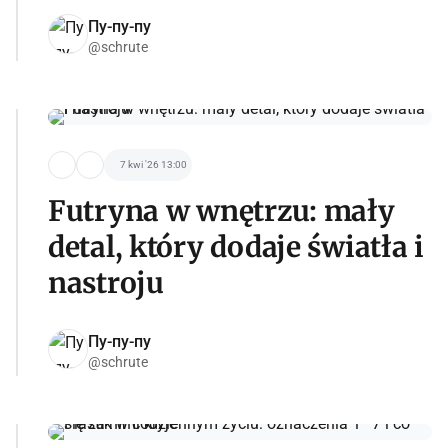
Пу-пу-пу
@schrute
7 kwi '26 13:00
Futryna w wnętrzu: mały
detal, który dodaje światła i
nastroju
Пу-пу-пу
@schrute