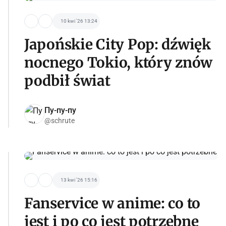
10 kwi '26 13:24
Japońskie City Pop: dźwięk
nocnego Tokio, który znów
podbił świat
Пу-пу-пу
@schrute
13 kwi '26 15:16
Fanservice w anime: co to
jest i po co jest potrzebne