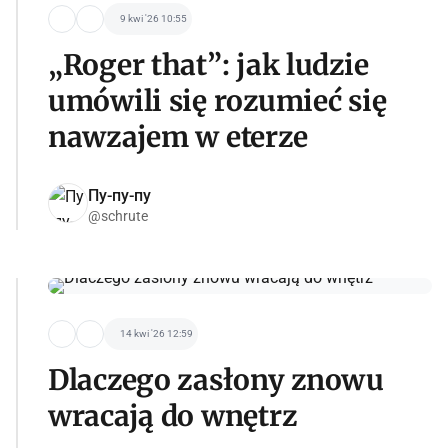
9 kwi '26 10:55
„Roger that”: jak ludzie
umówili się rozumieć się
nawzajem w eterze
Пу-пу-пу
@schrute
14 kwi '26 12:59
Dlaczego zasłony znowu
wracają do wnętrz