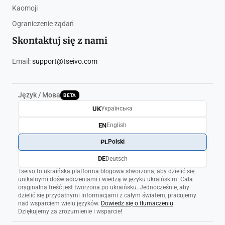
Kaomoji
Ograniczenie żądań
Skontaktuj się z nami
Email:
support@tseivo.com
Język / Мова
BETA
UK
Українська
EN
English
PL
Polski
DE
Deutsch
Tseivo to ukraińska platforma blogowa stworzona, aby dzielić się
unikalnymi doświadczeniami i wiedzą w języku ukraińskim. Cała
oryginalna treść jest tworzona po ukraińsku. Jednocześnie, aby
dzielić się przydatnymi informacjami z całym światem, pracujemy
nad wsparciem wielu języków.
Dowiedz się o tłumaczeniu
.
Dziękujemy za zrozumienie i wsparcie!