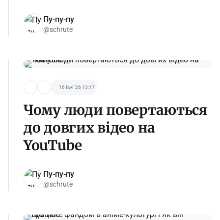
Пу-пу-пу
@schrute
16 kwi '26 13:17
Чому люди повертаються
до довгих відео на
YouTube
Пу-пу-пу
@schrute