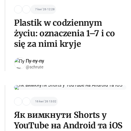
7 kwi '26 12:28
Plastik w codziennym
życiu: oznaczenia 1–7 i co
się za nimi kryje
Пу-пу-пу
@schrute
16 kwi '26 13:02
Як вимкнути Shorts у
YouTube на Android та iOS