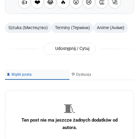
👍
❤️
😂
🔥
😮
😢
👏
🚀
Sztuka (Мистецтво)
Terminy (Терміни)
Anime (Аніме)
Udostępnij / Cytuj
🧵 Wątki posta
💬 Dyskusja
🧵
Ten post nie ma jeszcze żadnych dodatków od
autora.