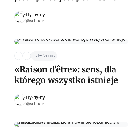
Пу-пу-пу
@schrute
9 kwi '26 11:09
«Raison d’être»: sens, dla
którego wszystko istnieje
Пу-пу-пу
@schrute