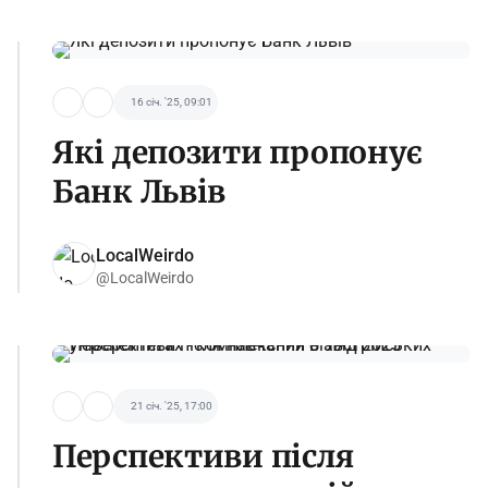
16 січ. '25, 09:01
Які депозити пропонує
Банк Львів
LocalWeirdo
@LocalWeirdo
21 січ. '25, 17:00
Перспективи після