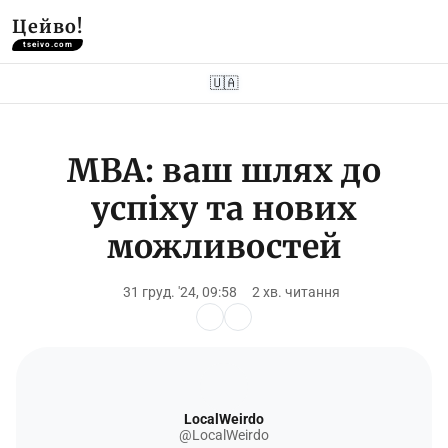
Цейво!
tseivo.com
🇺🇦
MBA: ваш шлях до
успіху та нових
можливостей
31 груд. '24, 09:58
2 хв. читання
LocalWeirdo
@LocalWeirdo