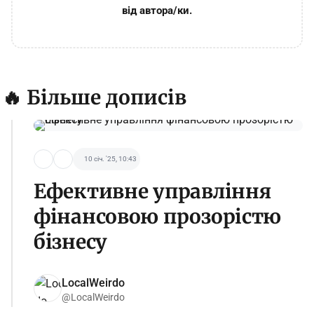
від автора/ки.
🔥 Більше дописів
10 січ. '25, 10:43
Ефективне управління
фінансовою прозорістю
бізнесу
LocalWeirdo
@LocalWeirdo