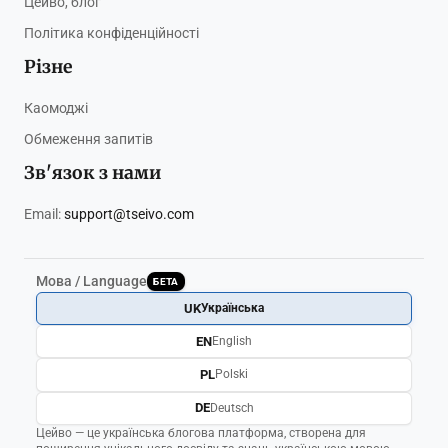
Цейво, блог
Політика конфіденційності
Різне
Каомоджі
Обмеження запитів
Зв'язок з нами
Email:
support@tseivo.com
Мова / Language
БЕТА
UK
Українська
EN
English
PL
Polski
DE
Deutsch
Цейво — це українська блогова платформа, створена для