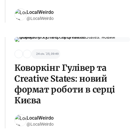
LocalWeirdo
@LocalWeirdo
24 січ. '25, 09:49
Коворкінг Гулівер та
Creative States: новий
формат роботи в серці
Києва
LocalWeirdo
@LocalWeirdo