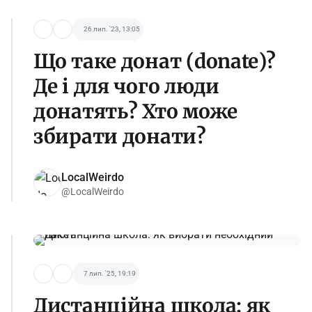
26 лип. '23, 13:05
Що таке донат (donate)?
Де і для чого люди
донатять? Хто може
збирати донати?
LocalWeirdo
@LocalWeirdo
7 лип. '25, 19:19
Дистанційна школа: як