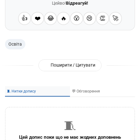
Цейво!
Відреагуй!
👍
❤️
😂
🔥
😮
😢
👏
🚀
Освіта
Поширити / Цитувати
🧵 Нитки допису
💬 Обговорення
🧵
Цей допис поки що не має жодних доповнень