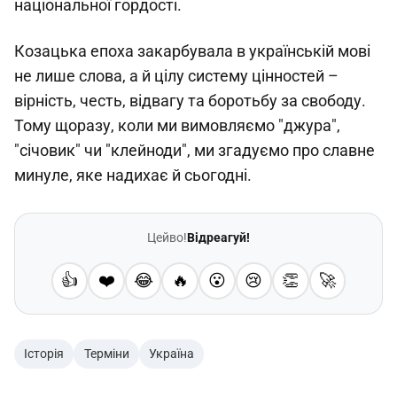
національної гордості.
Козацька епоха закарбувала в українській мові
не лише слова, а й цілу систему цінностей –
вірність, честь, відвагу та боротьбу за свободу.
Тому щоразу, коли ми вимовляємо "джура",
"січовик" чи "клейноди", ми згадуємо про славне
минуле, яке надихає й сьогодні.
Цейво!
Відреагуй!
👍
❤️
😂
🔥
😮
😢
👏
🚀
Історія
Терміни
Україна