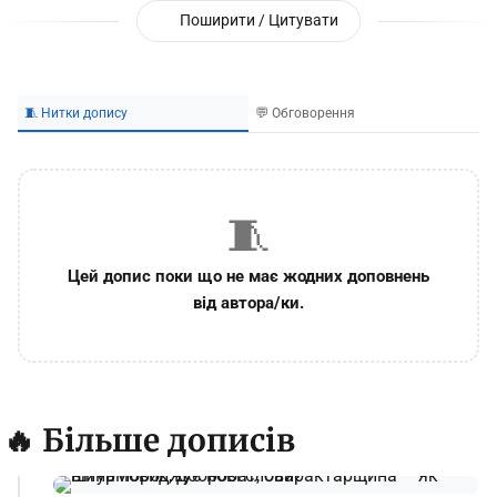
Поширити / Цитувати
🧵 Нитки допису
💬 Обговорення
🧵
Цей допис поки що не має жодних доповнень
від автора/ки.
🔥 Більше дописів