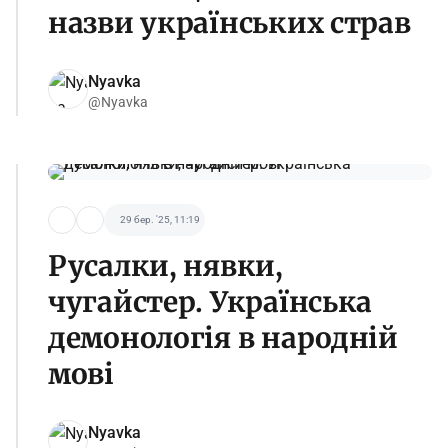
назви українських страв
Nyavka
@Nyavka
29 бер. '25, 11:19
Русалки, нявки,
чугайстер. Українська
демонологія в народній
мові
Nyavka