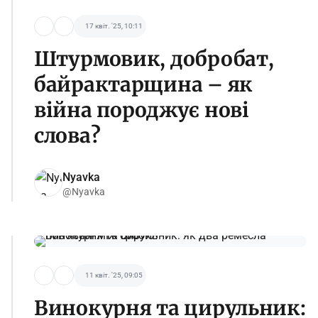
17 квіт. '25, 10:11
Штурмовик, добробат,
байрактарщина – як
війна породжує нові
слова?
Nyavka
@Nyavka
11 квіт. '25, 09:05
Винокурня та цирульник: