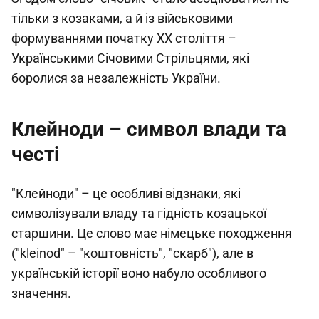
тільки з козаками, а й із військовими
формуваннями початку ХХ століття –
Українськими Січовими Стрільцями, які
боролися за незалежність України.
Клейноди – символ влади та
честі
"Клейноди" – це особливі відзнаки, які
символізували владу та гідність козацької
старшини. Це слово має німецьке походження
("kleinod" – "коштовність", "скарб"), але в
українській історії воно набуло особливого
значення.