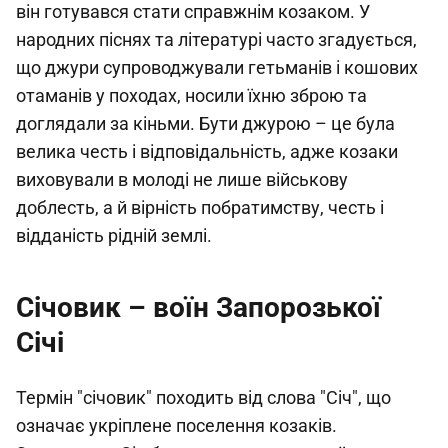
він готувався стати справжнім козаком. У
народних піснях та літературі часто згадується,
що джури супроводжували гетьманів і кошових
отаманів у походах, носили їхню зброю та
доглядали за кіньми. Бути джурою – це була
велика честь і відповідальність, адже козаки
виховували в молоді не лише військову
доблесть, а й вірність побратимству, честь і
відданість рідній землі.
Січовик – воїн Запорозької
Січі
Термін "січовик" походить від слова "Січ", що
означає укріплене поселення козаків.