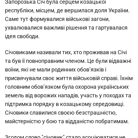
Запорозька Січ була серцем козацької
республіки, місцем, де вершилася доля України.
Саме тут формувалися військові загони,
ухвалювалися важливі рішення та гартувалася
ідея свободи.
Січовиками називали тих, хто проживав на Січі
та був її повноправним членом. Це були відважні
воїни, які не мали родинних обов’язків і
присвячували своє життя військовій справі. Їхнім
головним обов’язком була охорона українських
земель від ворожих нападів, участь у походах та
підтримка порядку в козацькому середовищі.
Січовики славилися своєю безстрашністю,
майстерністю у бою та відданістю побратимам.
Згодом слово "січовик" стало асоціюватися не