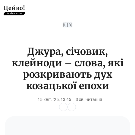
Цейво!
tseivo.com
🇺🇦
Джура, січовик,
клейноди – слова, які
розкривають дух
козацької епохи
15 квіт. '25, 13:45
3 хв. читання