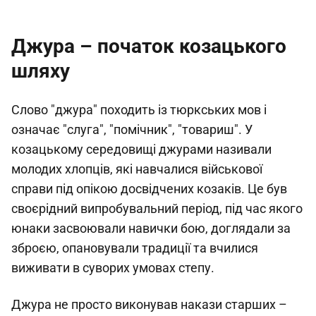
Джура – початок козацького
шляху
Слово "джура" походить із тюркських мов і
означає "слуга", "помічник", "товариш". У
козацькому середовищі джурами називали
молодих хлопців, які навчалися військової
справи під опікою досвідчених козаків. Це був
своєрідний випробувальний період, під час якого
юнаки засвоювали навички бою, доглядали за
зброєю, опановували традиції та вчилися
виживати в суворих умовах степу.
Джура не просто виконував накази старших –