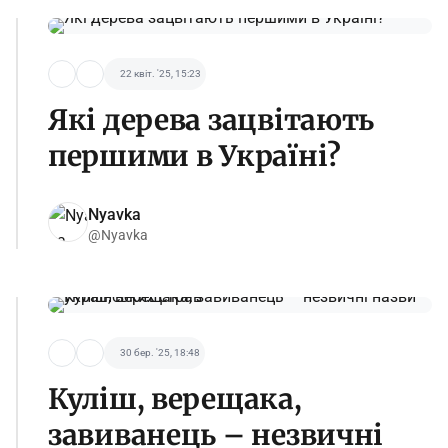
22 квіт. '25, 15:23
Які дерева зацвітають
першими в Україні?
Nyavka
@Nyavka
30 бер. '25, 18:48
Куліш, верещака,
завиванець – незвичні