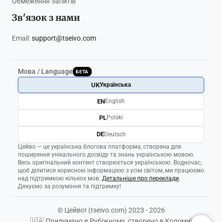
Обмеження запитів
Зв'язок з нами
Email:
support@tseivo.com
Мова / Language
БЕТА
UK
Українська
EN
English
PL
Polski
DE
Deutsch
Цейво — це українська блогова платформа, створена для
поширення унікального досвіду та знань українською мовою.
Весь оригінальний контент створюється українською. Водночас,
щоб ділитися корисною інформацією з усім світом, ми працюємо
над підтримкою кількох мов.
Детальніше про переклади
.
Дякуємо за розуміння та підтримку!
© Цейво! (tseivo.com) 2023 - 2026
🇺🇦 Придумано в Рубіжному, створено в Коломиї