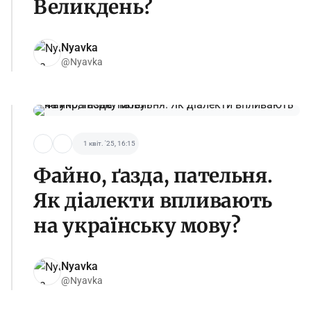
Великдень?
Nyavka
@Nyavka
1 квіт. '25, 16:15
Файно, ґазда, пательня.
Як діалекти впливають
на українську мову?
Nyavka
@Nyavka