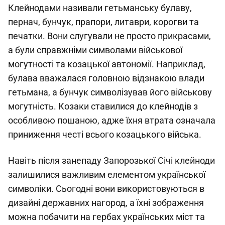
Клейнодами називали гетьманську булаву,
пернач, бунчук, прапори, литаври, корогви та
печатки. Вони слугували не просто прикрасами,
а були справжніми символами військової
могутності та козацької автономії. Наприклад,
булава вважалася головною відзнакою влади
гетьмана, а бунчук символізував його військову
могутність. Козаки ставилися до клейнодів з
особливою пошаною, адже їхня втрата означала
приниження честі всього козацького війська.
Навіть після занепаду Запорозької Січі клейноди
залишилися важливим елементом української
символіки. Сьогодні вони використовуються в
дизайні державних нагород, а їхні зображення
можна побачити на гербах українських міст та