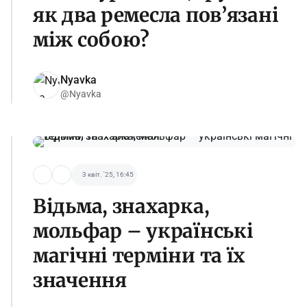
як два ремесла пов’язані
між собою?
Nyavka
@Nyavka
3 квіт. '25, 16:45
Відьма, знахарка,
мольфар – українські
магічні терміни та їх
значення