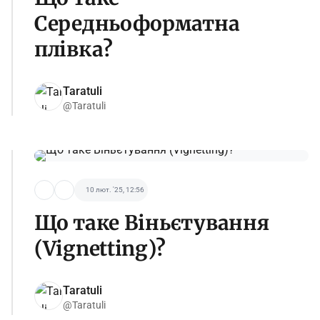
Середньоформатна
плівка?
Taratuli
@Taratuli
10 лют. '25, 12:56
Що таке Віньєтування
(Vignetting)?
Taratuli
@Taratuli