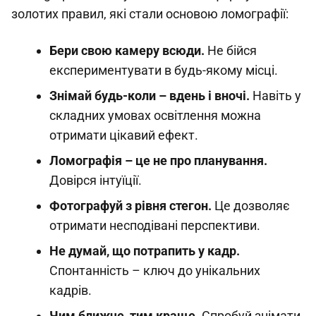
золотих правил, які стали основою ломографії:
Бери свою камеру всюди.
Не бійся
експериментувати в будь-якому місці.
Знімай будь-коли – вдень і вночі.
Навіть у
складних умовах освітлення можна
отримати цікавий ефект.
Ломографія – це не про планування.
Довірся інтуїції.
Фотографуй з рівня стегон.
Це дозволяє
отримати несподівані перспективи.
Не думай, що потрапить у кадр.
Спонтанність – ключ до унікальних
кадрів.
Чим ближче, тим краще.
Спробуй знімати