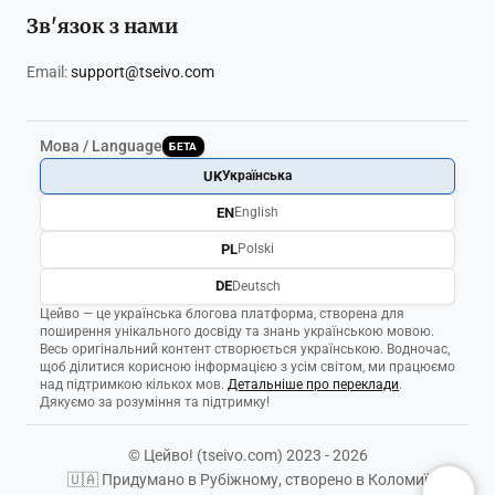
Зв'язок з нами
Email:
support@tseivo.com
Мова / Language
БЕТА
UK
Українська
EN
English
PL
Polski
DE
Deutsch
Цейво — це українська блогова платформа, створена для
поширення унікального досвіду та знань українською мовою.
Весь оригінальний контент створюється українською. Водночас,
щоб ділитися корисною інформацією з усім світом, ми працюємо
над підтримкою кількох мов.
Детальніше про переклади
.
Дякуємо за розуміння та підтримку!
© Цейво! (tseivo.com) 2023 - 2026
🇺🇦 Придумано в Рубіжному, створено в Коломиї