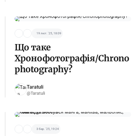
19 лют. '25, 18:09
Що таке
Хронофотографія/Chrono
photography?
Taratuli
@Taratuli
3 бер. '25, 19:24