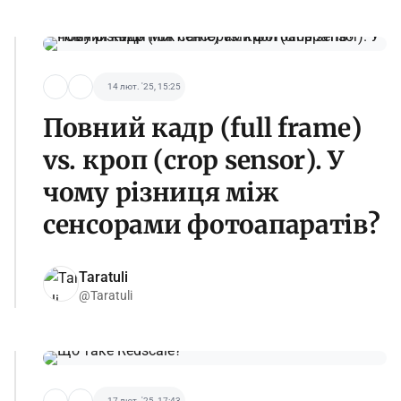
14 лют. '25, 15:25
Повний кадр (full frame)
vs. кроп (crop sensor). У
чому різниця між
сенсорами фотоапаратів?
Taratuli
@Taratuli
17 лют. '25, 17:43