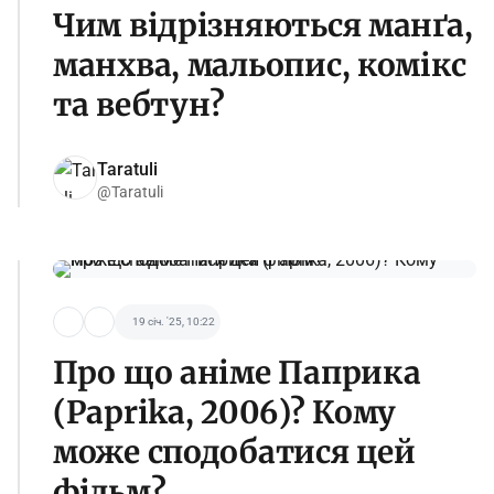
Чим відрізняються манґа,
манхва, мальопис, комікс
та вебтун?
Taratuli
@Taratuli
19 січ. '25, 10:22
Про що аніме Паприка
(Paprika, 2006)? Кому
може сподобатися цей
фільм?