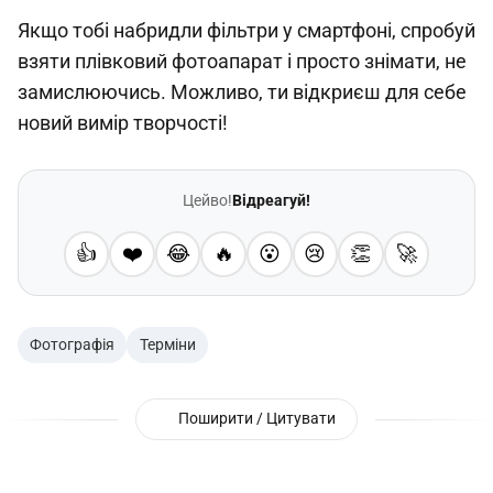
Якщо тобі набридли фільтри у смартфоні, спробуй
взяти плівковий фотоапарат і просто знімати, не
замислюючись. Можливо, ти відкриєш для себе
новий вимір творчості!
Цейво!
Відреагуй!
👍
❤️
😂
🔥
😮
😢
👏
🚀
Фотографія
Терміни
Поширити / Цитувати