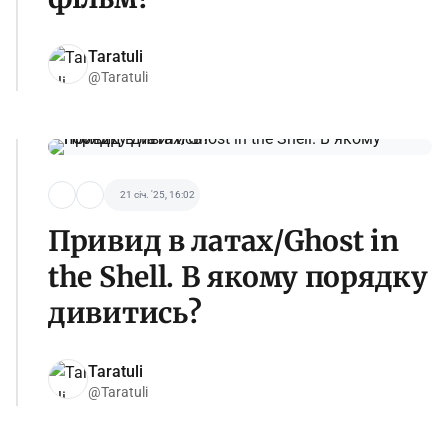
Taratuli
@Taratuli
21 січ. '25, 16:02
Привид в латах/Ghost in
the Shell. В якому порядку
дивитись?
Taratuli
@Taratuli