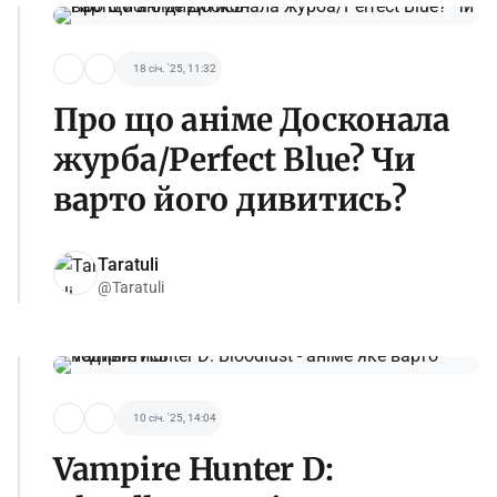
18 січ. '25, 11:32
Про що аніме Досконала
журба/Perfect Blue? Чи
варто його дивитись?
Taratuli
@Taratuli
10 січ. '25, 14:04
Vampire Hunter D: