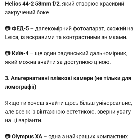
Helios 44-2 58mm f/2
, який створює красивий
закручений боке.
📷
ФЕД-5
– далекомірний фотоапарат, схожий на
Leica, із яскравими та контрастними знімками.
📷
Київ-4
– ще один радянський дальномірник,
який можна знайти за доступною ціною.
3. Альтернативні плівкові камери (не тільки для
ломографії)
Якщо ти хочеш знайти щось більш універсальне,
але все ж із вінтажною естетикою, зверни увагу
на ці варіанти.
📷
Olympus XA
– одна з найкращих компактних