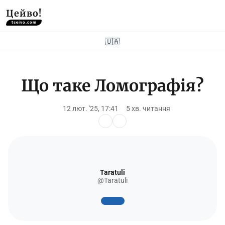
Цейво!
tseivo.com
🇺🇦
Що таке Ломографія?
12 лют. '25, 17:41
5 хв. читання
Taratuli
@Taratuli