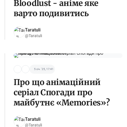
Bloodlust - аніме яке
варто подивитись
Taratuli
@Taratuli
5 січ. '25, 17:41
Про що анімаційний
серіал Спогади про
майбутнє «Memories»?
Taratuli
@Taratuli