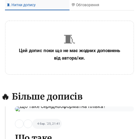
🧵 Нитки допису
💬 Обговорення
🧵
Цей допис поки що не має жодних доповнень
від автора/ки.
🔥 Більше дописів
4 бер. '25, 21:41
Що таке