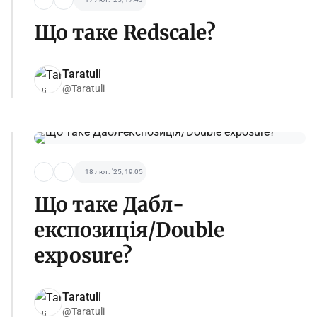
Що таке Redscale?
Taratuli
@Taratuli
18 лют. '25, 19:05
Що таке Дабл-
експозиція/Double
exposure?
Taratuli
@Taratuli