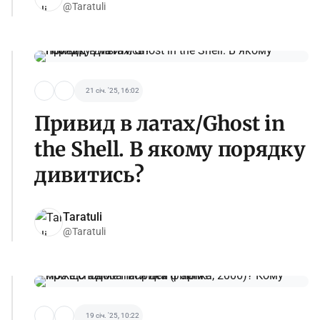
@Taratuli
21 січ. '25, 16:02
Привид в латах/Ghost in
the Shell. В якому порядку
дивитись?
Taratuli
@Taratuli
19 січ. '25, 10:22