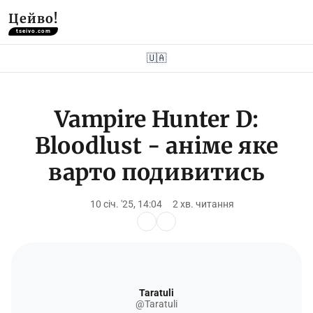
Цейво!
tseivo.com
🇺🇦
Vampire Hunter D:
Bloodlust - аніме яке
варто подивитись
10 січ. '25, 14:04
2 хв. читання
Taratuli
@Taratuli