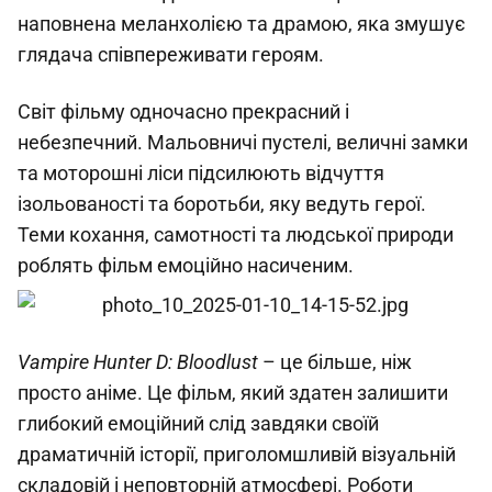
наповнена меланхолією та драмою, яка змушує
глядача співпереживати героям.
Світ фільму одночасно прекрасний і
небезпечний. Мальовничі пустелі, величні замки
та моторошні ліси підсилюють відчуття
ізольованості та боротьби, яку ведуть герої.
Теми кохання, самотності та людської природи
роблять фільм емоційно насиченим.
Vampire Hunter D: Bloodlust
– це більше, ніж
просто аніме. Це фільм, який здатен залишити
глибокий емоційний слід завдяки своїй
драматичній історії, приголомшливій візуальній
складовій і неповторній атмосфері. Роботи