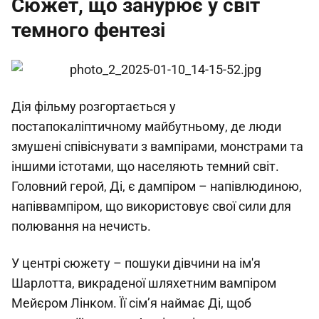
Сюжет, що занурює у світ
темного фентезі
Дія фільму розгортається у
постапокаліптичному майбутньому, де люди
змушені співіснувати з вампірами, монстрами та
іншими істотами, що населяють темний світ.
Головний герой, Ді, є дампіром – напівлюдиною,
напіввампіром, що використовує свої сили для
полювання на нечисть.
У центрі сюжету – пошуки дівчини на ім'я
Шарлотта, викраденої шляхетним вампіром
Мейєром Лінком. Її сім’я наймає Ді, щоб