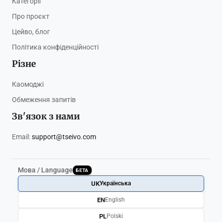
Категорії
Про проєкт
Цейво, блог
Політика конфіденційності
Різне
Каомоджі
Обмеження запитів
Зв'язок з нами
Email:
support@tseivo.com
Мова / Language
БЕТА
UK
Українська
EN
English
PL
Polski