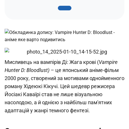
Мисливець на вампірів Ді: Жага крові (
Vampire
Hunter D: Bloodlust)
– це японський аніме-фільм
2000 року, створений за мотивами однойменного
роману Хідеюкі Кікучі. Цей шедевр режисера
Йосіакі Каваїрі став не лише візуальною
насолодою, а й однією з найбільш пам'ятних
адаптацій у жанрі темного фентезі.