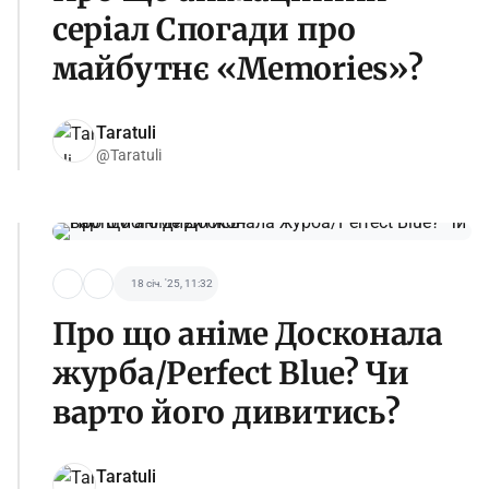
серіал Спогади про
майбутнє «Memories»?
Taratuli
@Taratuli
18 січ. '25, 11:32
Про що аніме Досконала
журба/Perfect Blue? Чи
варто його дивитись?
Taratuli