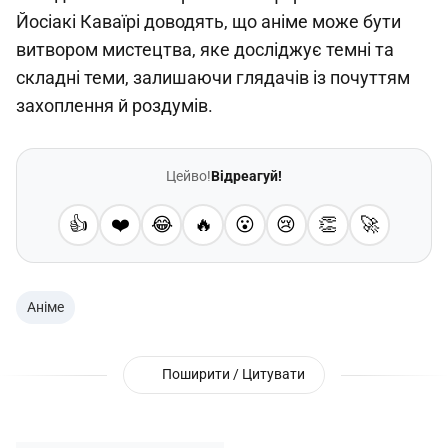
Йосіакі Каваїрі доводять, що аніме може бути
витвором мистецтва, яке досліджує темні та
складні теми, залишаючи глядачів із почуттям
захоплення й роздумів.
Цейво!
Відреагуй!
👍
❤️
😂
🔥
😮
😢
👏
🚀
Аніме
Поширити / Цитувати