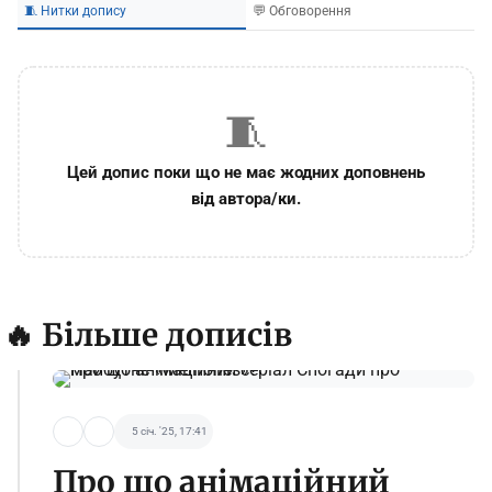
🧵 Нитки допису
💬 Обговорення
🧵
Цей допис поки що не має жодних доповнень
від автора/ки.
🔥 Більше дописів
5 січ. '25, 17:41
Про що анімаційний