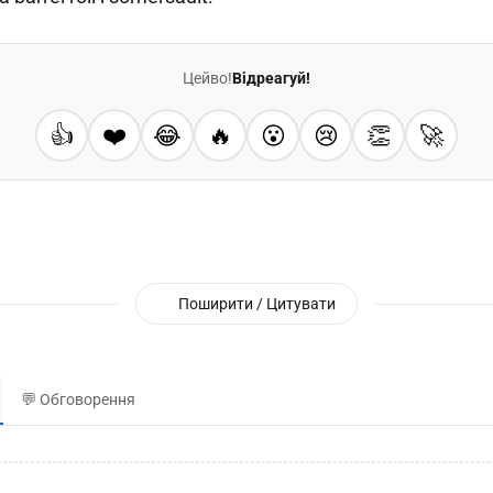
Цейво!
Відреагуй!
👍
❤️
😂
🔥
😮
😢
👏
🚀
Поширити / Цитувати
💬 Обговорення