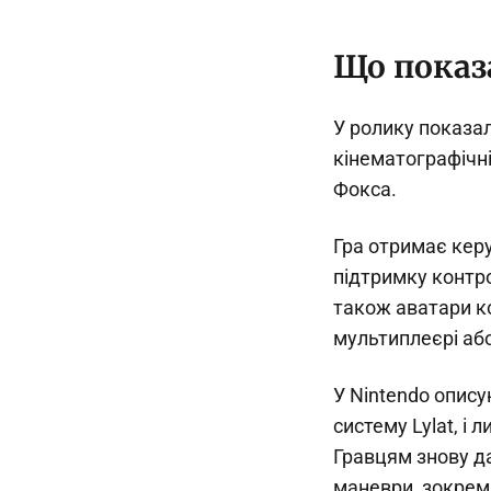
Що показа
У ролику показал
кінематографічн
Фокса.
Гра отримає кер
підтримку контро
також аватари ко
мультиплеєрі або
У Nintendo опису
систему Lylat, і
Гравцям знову да
маневри, зокрема 