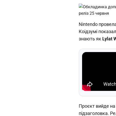
Nintendo провел
Коідзумі показа
знають як
Lylat 
Проєкт вийде н
підзаголовка. Р