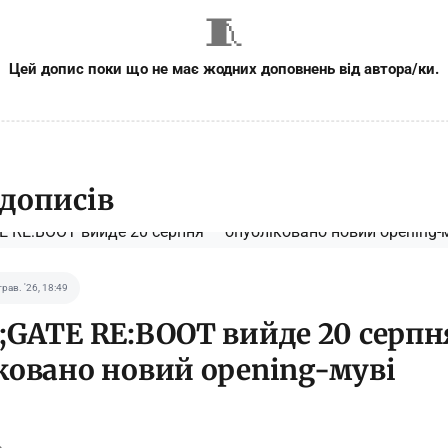
🧵
Цей допис поки що не має жодних доповнень від автора/ки.
 дописів
трав. '26, 18:49
;GATE RE:BOOT вийде 20 серп
ковано новий opening-муві