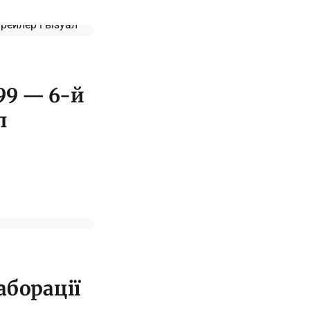
199 — 6-й
л
аборації