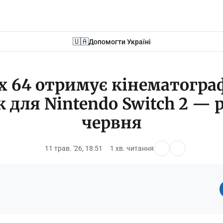
🇺🇦
Допомогти Україні
ox 64 отримує кінематогр
 для Nintendo Switch 2 — р
червня
11 трав. '26, 18:51
1 хв. читання