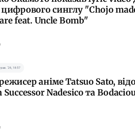
 цифрового синглу "Chojo mad
re feat. Uncle Bomb"
e
трав. '26, 18:57
режисер аніме Tatsuo Sato, від
 Successor Nadesico та Bodacio
e