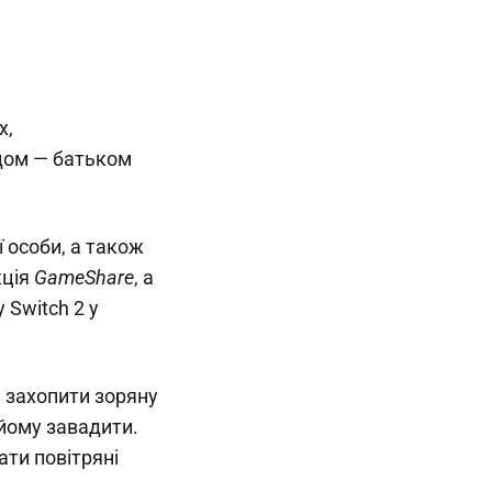
x,
дом — батьком
 особи, а також
кція
GameShare
, а
 Switch 2 у
е захопити зоряну
 йому завадити.
ати повітряні