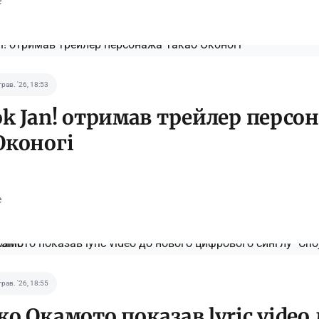
e
трав. '26, 18:53
ok Jan! отримав трейлер персо
Оконогі
e
трав. '26, 18:55
ко Окамото показав lyric video 