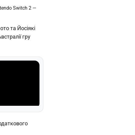
ото та Йосіякі
Австралії гру
одаткового