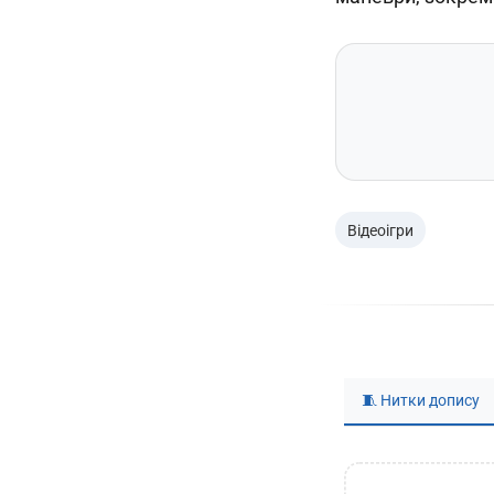
Відеоігри
🧵 Нитки допису