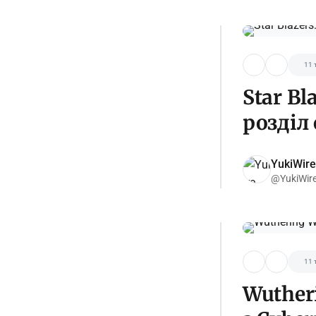
11 
Star Bl
розділ
YukiWire
@YukiWir
11 
Wuther