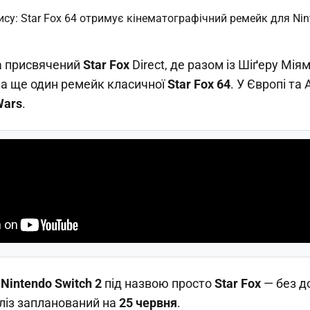
а присвячений
Star Fox
Direct, де разом із Шіґеру Міям
ла ще один ремейк класичної
Star Fox 64
. У Європі та 
Wars
.
а
Nintendo Switch 2
під назвою просто
Star Fox
— без д
еліз запланований на
25 червня
.