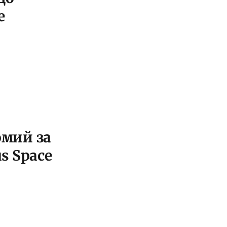
e
омий за
us Space