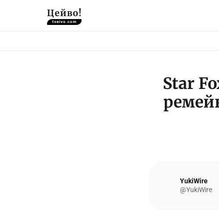
Цейво!
tseivo.com
Star F
ремейк
YukiWire
@YukiWire