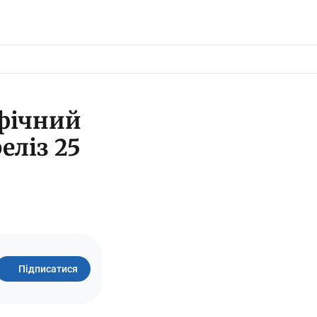
афічний
еліз 25
Підписатися