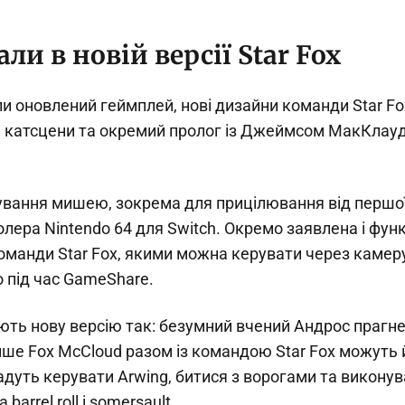
ли в новій версії Star Fox
и оновлений геймплей, нові дизайни команди Star Fo
і катсцени та окремий пролог із Джеймсом МакКлау
ування мишею, зокрема для прицілювання від першої
лера Nintendo 64 для Switch. Окремо заявлена і фун
манди Star Fox, якими можна керувати через камеру
 під час GameShare.
ють нову версію так: безумний вчений Андрос прагн
 лише Fox McCloud разом із командою Star Fox можуть
дуть керувати Arwing, битися з ворогами та виконув
barrel roll і somersault.