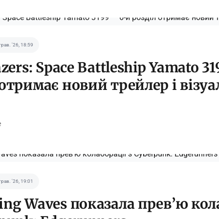
трав. '26, 18:59
azers: Space Battleship Yamato 3
 отримає новий трейлер і візуа
e
трав. '26, 19:01
ing Waves показала прев’ю кол