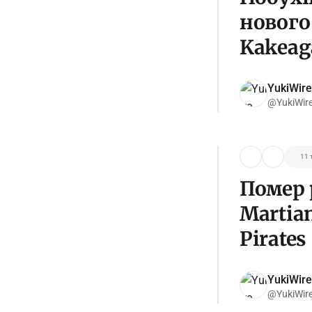
нового
Kakeaga
YukiWire
@YukiWir
11 
Помер 
Martian
Pirates
YukiWire
@YukiWir