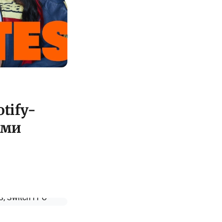
tify-
ами