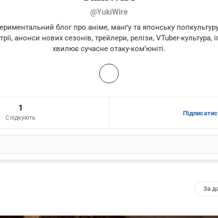
@YukiWire
периментальний блог про аніме, манґу та японську попкультур
рії, анонси нових сезонів, трейлери, релізи, VTuber-культура, і
хвилює сучасне отаку-ком’юніті.
1
Підписатис
Слідкують