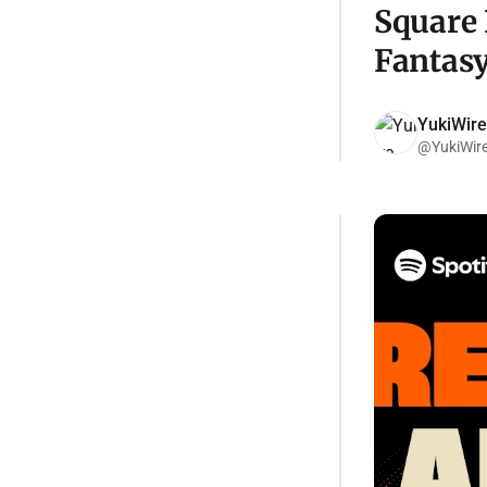
Square 
Fantasy
YukiWire
@YukiWir