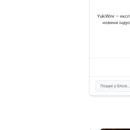
YukiWire — екс
новини індуст