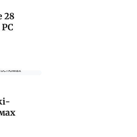
е 28
і PC
і-
юмах