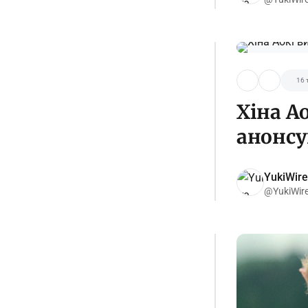
16 
Хіна А
анонсу
YukiWire
@YukiWir