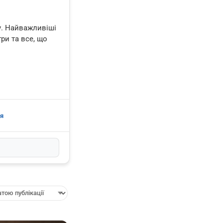
у. Найважливіші
гри та все, що
я