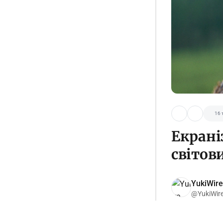
16 
Екраніз
світов
YukiWire
@YukiWir