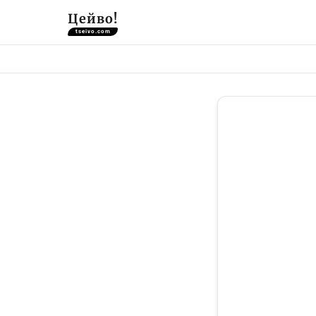
Цейво!
tseivo.com