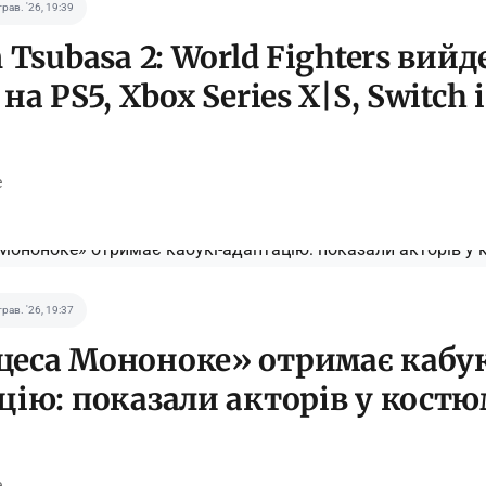
трав. '26, 19:39
 Tsubasa 2: World Fighters вийд
на PS5, Xbox Series X|S, Switch 
e
трав. '26, 19:37
еса Мононоке» отримає кабук
цію: показали акторів у кост
e