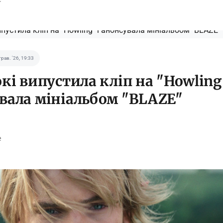
трав. '26, 19:33
окі випустила кліп на "Howling"
вала мініальбом "BLAZE"
e