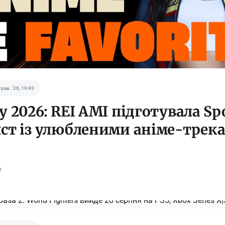
трав. '26, 19:43
 2026: REI AMI підготувала Spo
ст із улюбленими аніме-трек
e