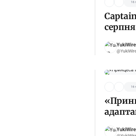
16 
Captain
серпня 
YukiWire
@YukiWir
16 
«Принц
адапта
YukiWire
@YukiWir