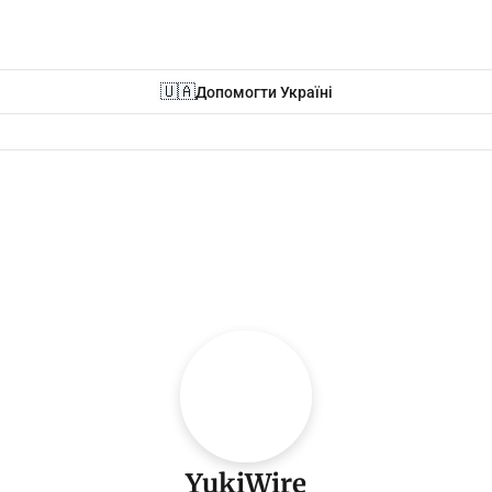
🇺🇦
Допомогти Україні
YukiWire