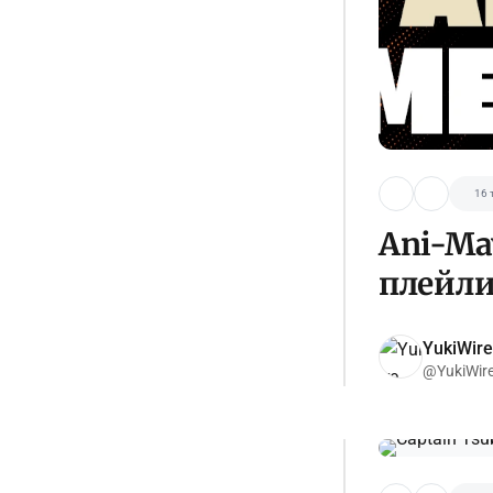
16 
Ani-May
плейли
YukiWire
@YukiWir