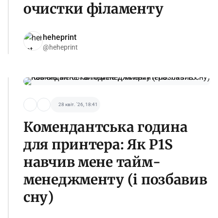
очистки філаменту
heheprint
@heheprint
28 квіт. '26, 18:41
Комендантська година
для принтера: Як P1S
навчив мене тайм-
менеджменту (і позбавив
сну)