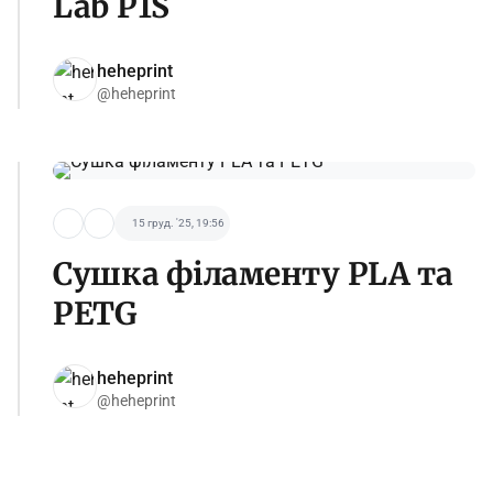
Lab P1S
heheprint
@heheprint
15 груд. '25, 19:56
Сушка філаменту PLA та
PETG
heheprint
@heheprint