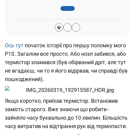
Я
Ось тут
початок історії про першу поломку мого
P1S. Загалом все просто. Або нозл забився, або
термістор зламався (був обірваний дріт, але тут
не вгадаєш, чи то я його відірвав, чи справді був
пошкоджений).
Якщо коротко, приїхав термістор. Встановив
замість старого. Вже знаючи що робити -
зайняло часу буквально до 10 хвилин. Більшість
часу витратив на відтірання рук від термопасти.