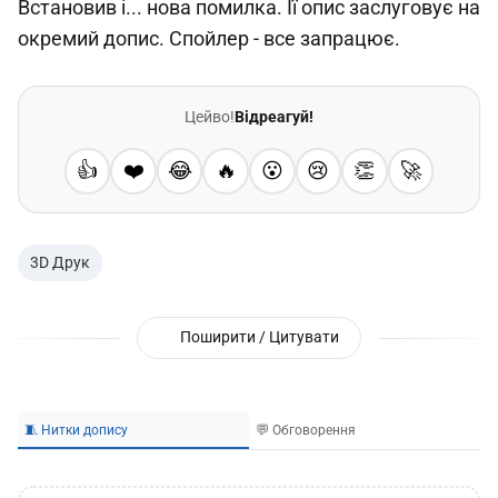
Встановив і... нова помилка. Її опис заслуговує на
окремий допис. Спойлер - все запрацює.
Цейво!
Відреагуй!
👍
❤️
😂
🔥
😮
😢
👏
🚀
3D Друк
Поширити / Цитувати
🧵 Нитки допису
💬 Обговорення