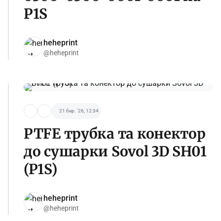
P1S
heheprint
@heheprint
21 бер. '26, 12:34
PTFE трубка та конектор
до сушарки Sovol 3D SH01
(P1S)
heheprint
@heheprint