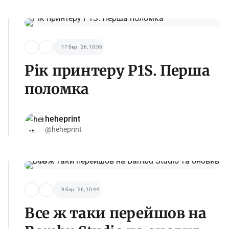
17 бер. '26, 10:36
Рік принтеру P1S. Перша
поломка
heheprint
@heheprint
9 бер. '26, 10:44
Все ж таки перейшов на