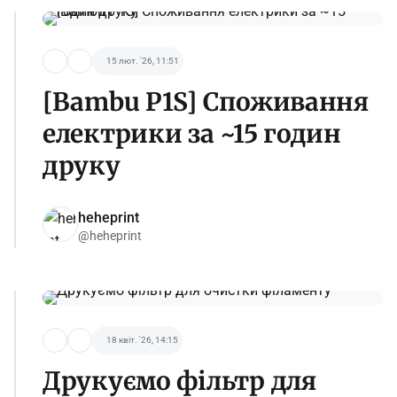
15 лют. '26, 11:51
[Bambu P1S] Споживання
електрики за ~15 годин
друку
heheprint
@heheprint
18 квіт. '26, 14:15
Друкуємо фільтр для