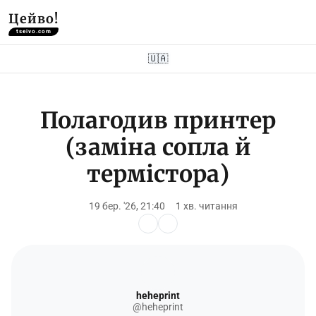
Цейво!
tseivo.com
🇺🇦
Полагодив принтер
(заміна сопла й
термістора)
19 бер. '26, 21:40
1 хв. читання
heheprint
@heheprint