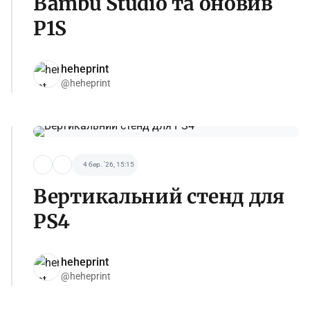
Bambu Studio та оновив
P1S
heheprint
@heheprint
4 бер. '26, 15:15
Вертикальний стенд для
PS4
heheprint
@heheprint