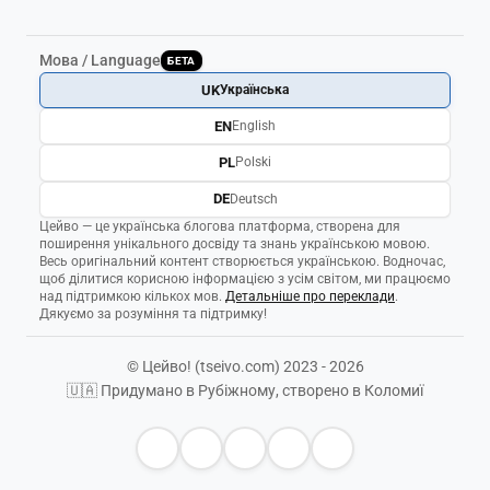
Мова / Language
БЕТА
UK
Українська
EN
English
PL
Polski
DE
Deutsch
Цейво — це українська блогова платформа, створена для
поширення унікального досвіду та знань українською мовою.
Весь оригінальний контент створюється українською. Водночас,
щоб ділитися корисною інформацією з усім світом, ми працюємо
над підтримкою кількох мов.
Детальніше про переклади
.
Дякуємо за розуміння та підтримку!
© Цейво! (tseivo.com) 2023 - 2026
🇺🇦 Придумано в Рубіжному, створено в Коломиї