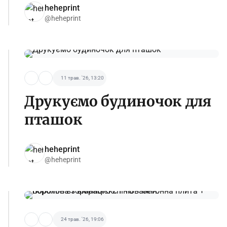
heheprint
@heheprint
11 трав. '26, 13:20
Друкуємо будиночок для
пташок
heheprint
@heheprint
24 трав. '26, 19:06