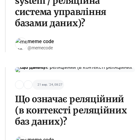
system / реляційна
система управління
базами даних)?
meme code
@memecode
21 вер. '24, 08:27
Що означає реляційний
(в контексті реляційних
баз даних)?
meme code