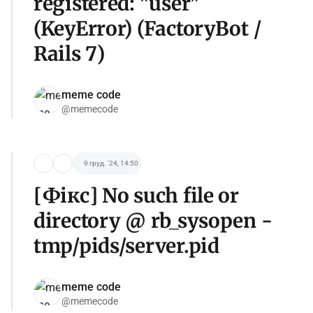
registered: "user"
(KeyError) (FactoryBot /
Rails 7)
meme code
@memecode
9 груд. '24, 14:50
[Фікс] No such file or
directory @ rb_sysopen -
tmp/pids/server.pid
meme code
@memecode