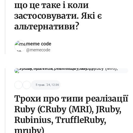
що це таке і коли
застосовувати. Які є
альтернативи?
meme code
@memecode
5 трав. '24, 12:36
Трохи про типи реалізації
Ruby (CRuby (MRI), JRuby,
Rubinius, TruffleRuby,
mruby)