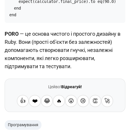
    expect(calculator.final_price).to eq(90.0)

  end

end
PORO
— це основа чистого і простого дизайну в
Ruby. Вони (прості об'єкти без залежностей)
допомагають створювати гнучкі, незалежні
компоненти, які легко розширювати,
підтримувати та тестувати.
Цейво!
Відреагуй!
👍
❤️
😂
🔥
😮
😢
👏
🚀
Програмування