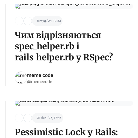
8 груд. '24, 13:53
Чим відрізняються
spec_helper.rb і
rails_helper.rb у RSpec?
meme code
@memecode
31 бер. '25, 17:45
Pessimistic Lock у Rails: