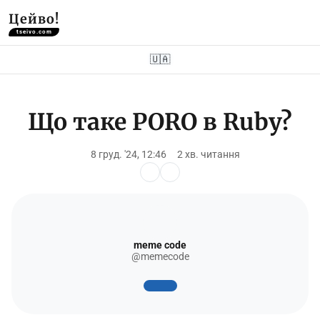
Цейво!
tseivo.com
🇺🇦
Що таке PORO в Ruby?
8 груд. '24, 12:46
2 хв. читання
meme code
@memecode