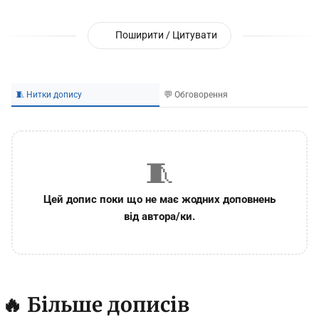
Поширити / Цитувати
🧵 Нитки допису
💬 Обговорення
🧵
Цей допис поки що не має жодних доповнень
від автора/ки.
🔥 Більше дописів