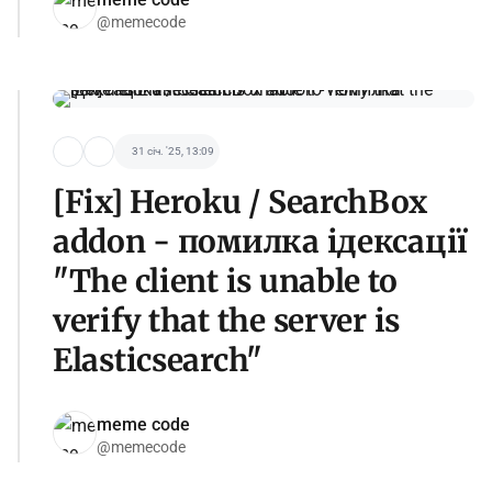
@memecode
31 січ. '25, 13:09
[Fix] Heroku / SearchBox
addon - помилка ідексації
"The client is unable to
verify that the server is
Elasticsearch"
meme code
@memecode