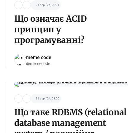
24 вер. '24, 20:31
Що означає ACID
принцип у
програмуванні?
meme code
@memecode
21 вер. '24, 08:56
Що таке RDBMS (relational
database management