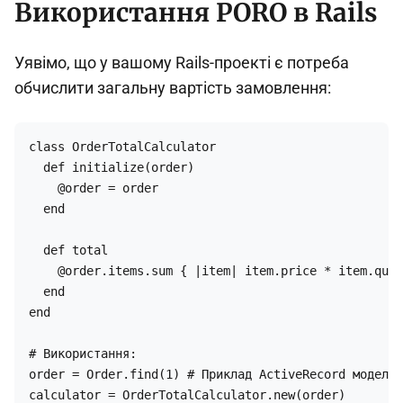
Використання PORO в Rails
Уявімо, що у вашому Rails-проекті є потреба
обчислити загальну вартість замовлення:
class OrderTotalCalculator

  def initialize(order)

    @order = order

  end

  def total

    @order.items.sum { |item| item.price * item.quan
  end

end

# Використання:

order = Order.find(1) # Приклад ActiveRecord моделі

calculator = OrderTotalCalculator.new(order)
