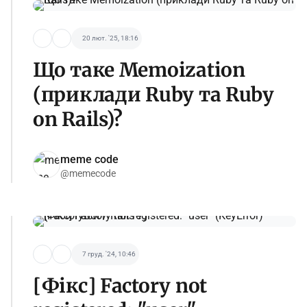
20 лют. '25, 18:16
Що таке Memoization
(приклади Ruby та Ruby
on Rails)?
meme code
@memecode
7 груд. '24, 10:46
[Фікс] Factory not