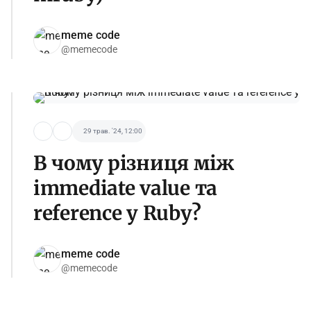
meme code
@memecode
29 трав. '24, 12:00
В чому різниця між
immediate value та
reference у Ruby?
meme code
@memecode