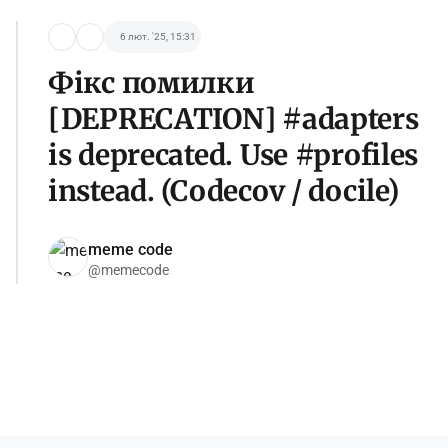
6 лют. '25, 15:31
Фікс помилки
[DEPRECATION] #adapters
is deprecated. Use #profiles
instead. (Codecov / docile)
meme code
@memecode