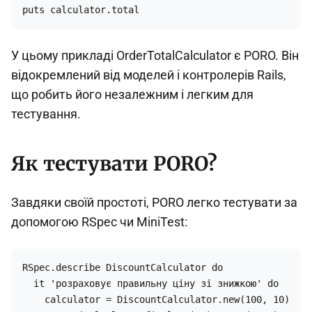
puts calculator.total
У цьому прикладі OrderTotalCalculator є PORO. Він
відокремлений від моделей і контролерів Rails,
що робить його незалежним і легким для
тестування.
Як тестувати PORO?
Завдяки своїй простоті, PORO легко тестувати за
допомогою RSpec чи MiniTest:
RSpec.describe DiscountCalculator do

  it 'розраховує правильну ціну зі знижкою' do

    calculator = DiscountCalculator.new(100, 10)
