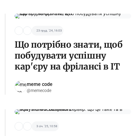
23 груд. '24, 16:03
Що потрібно знати, щоб
побудувати успішну
кар'єру на фрілансі в IT
meme code
@memecode
3 січ. '25, 10:58