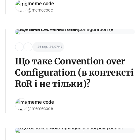
meme code
@memecode
26 вер. '24, 07:47
Що таке Сonvention over
Сonfiguration (в контексті
RoR і не тільки)?
meme code
@memecode