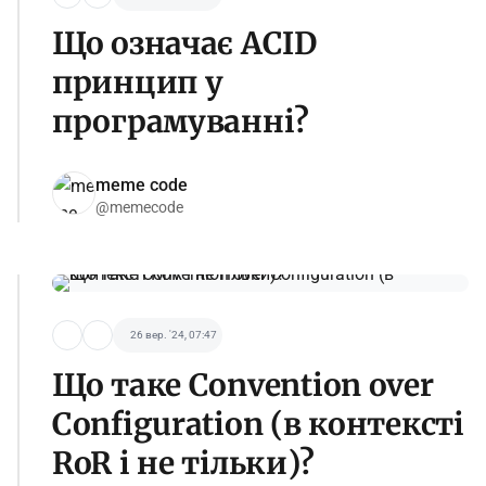
Що означає ACID
принцип у
програмуванні?
meme code
@memecode
26 вер. '24, 07:47
Що таке Сonvention over
Сonfiguration (в контексті
RoR і не тільки)?