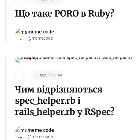
Що таке PORO в Ruby?
meme code
@memecode
8 груд. '24, 13:53
Чим відрізняються
spec_helper.rb і
rails_helper.rb у RSpec?
meme code
@memecode