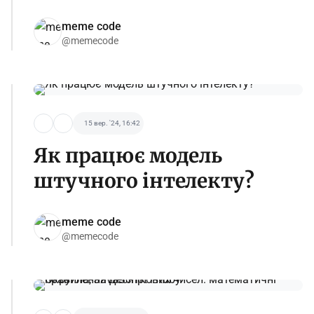
meme code
@memecode
15 вер. '24, 16:42
Як працює модель
штучного інтелекту?
meme code
@memecode