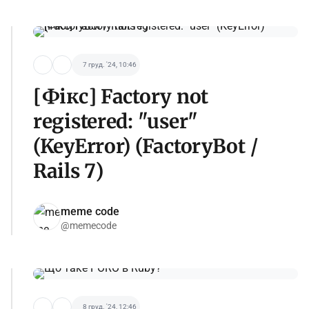
7 груд. '24, 10:46
[Фікс] Factory not
registered: "user"
(KeyError) (FactoryBot /
Rails 7)
meme code
@memecode
8 груд. '24, 12:46