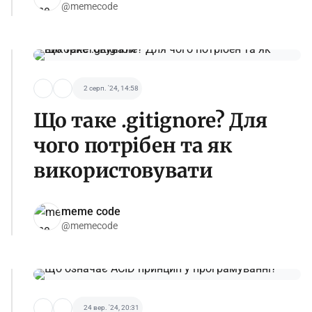
@memecode
2 серп. '24, 14:58
Що таке .gitignore? Для
чого потрібен та як
використовувати
meme code
@memecode
24 вер. '24, 20:31