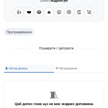
Цейво!
Відреагуй!
👍
❤️
😂
🔥
😮
😢
👏
🚀
Програмування
Поширити / Цитувати
🧵 Нитки допису
💬 Обговорення
🧵
Цей допис поки що не має жодних доповнень