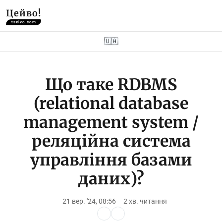
Цейво!
tseivo.com
🇺🇦
Що таке RDBMS
(relational database
management system /
реляційна система
управління базами
даних)?
21 вер. '24, 08:56
2 хв. читання