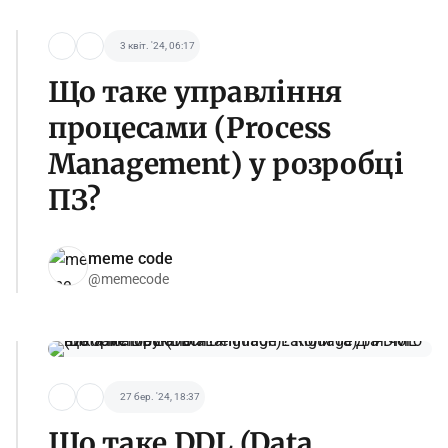
3 квіт. '24, 06:17
Що таке управління
процесами (Process
Management) у розробці
ПЗ?
meme code
@memecode
27 бер. '24, 18:37
Що таке DDL (Data