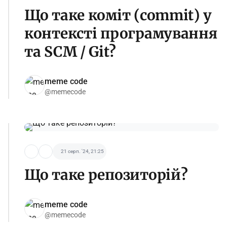
Що таке коміт (commit) у
контексті програмування
та SCM / Git?
meme code
@memecode
21 серп. '24, 21:25
Що таке репозиторій?
meme code
@memecode