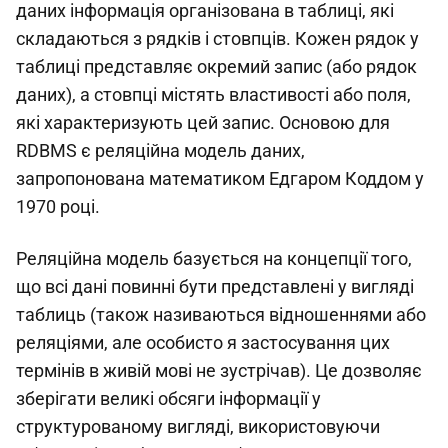
даних інформація організована в таблиці, які
складаються з рядків і стовпців. Кожен рядок у
таблиці представляє окремий запис (або рядок
даних), а стовпці містять властивості або поля,
які характеризують цей запис. Основою для
RDBMS є реляційна модель даних,
запропонована математиком Едгаром Коддом у
1970 році.
Реляційна модель базується на концепції того,
що всі дані повинні бути представлені у вигляді
таблиць (також називаються відношеннями або
реляціями, але особисто я застосування цих
термінів в живій мові не зустрічав). Це дозволяє
зберігати великі обсяги інформації у
структурованому вигляді, використовуючи