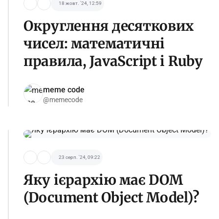
18 жовт. '24, 12:59
Округлення десяткових
чисел: математичні
правила, JavaScript і Ruby
meme code
@memecode
23 серп. '24, 09:22
Яку ієрархію має DOM
(Document Object Model)?