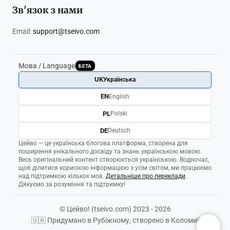
Зв'язок з нами
Email:
support@tseivo.com
Мова / Language
БЕТА
UK
Українська
EN
English
PL
Polski
DE
Deutsch
Цейво — це українська блогова платформа, створена для
поширення унікального досвіду та знань українською мовою.
Весь оригінальний контент створюється українською. Водночас,
щоб ділитися корисною інформацією з усім світом, ми працюємо
над підтримкою кількох мов.
Детальніше про переклади
.
Дякуємо за розуміння та підтримку!
© Цейво! (tseivo.com) 2023 - 2026
🇺🇦 Придумано в Рубіжному, створено в Коломиї