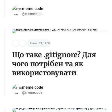
meme code
@memecode
2 серп. '24, 14:58
Що таке .gitignore? Для
чого потрібен та як
використовувати
meme code
@memecode