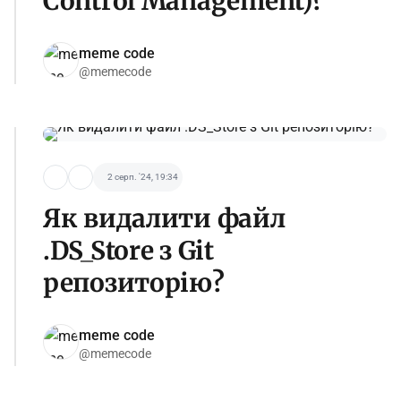
Control Management)?
meme code
@memecode
2 серп. '24, 19:34
Як видалити файл
.DS_Store з Git
репозиторію?
meme code
@memecode