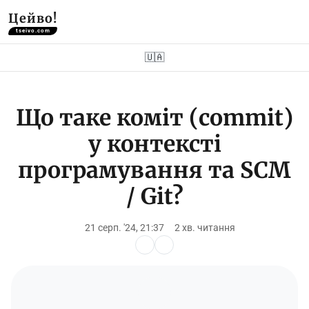
Цейво!
tseivo.com
🇺🇦
Що таке коміт (commit)
у контексті
програмування та SCM
/ Git?
21 серп. '24, 21:37
2 хв. читання