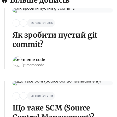
28 черв. '24, 08:33
Як зробити пустий git
commit?
meme code
@memecode
21 серп. '24, 21:46
Що таке SCM (Source