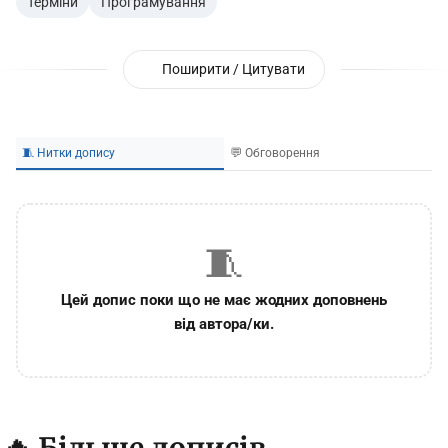
Терміни
Програмування
Поширити / Цитувати
🧵 Нитки допису
💬 Обговорення
🧵
Цей допис поки що не має жодних доповнень
від автора/ки.
🔥 Більше дописів