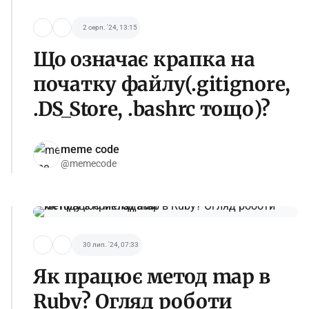
2 серп. '24, 13:15
Що означає крапка на
початку файлу(.gitignore,
.DS_Store, .bashrc тощо)?
meme code
@memecode
30 лип. '24, 07:33
Як працює метод map в
Ruby? Огляд роботи