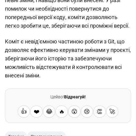
певні зміни, і навіщо вони були внесені. У разі
помилок чи необхідності повернутися до
попередньої версії коду, коміти дозволяють
легко зробити це, зберігаючи всі проміжні версії.
Коміт є невід'ємною частиною роботи з Git, що
дозволяє ефективно керувати змінами у проєкті,
зберігаючи його історію та забезпечуючи
можливість відстежувати й контролювати всі
внесені зміни.
Цейво!
Відреагуй!
👍
❤️
😂
🔥
😮
😢
👏
🚀