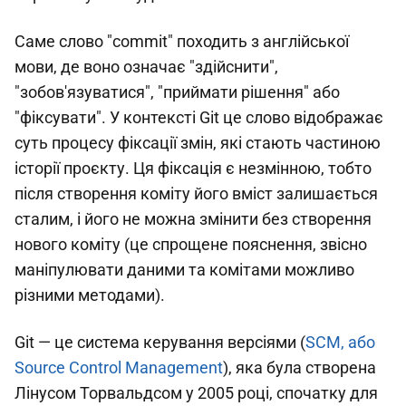
Саме слово "commit" походить з англійської
мови, де воно означає "здійснити",
"зобов'язуватися", "приймати рішення" або
"фіксувати". У контексті Git це слово відображає
суть процесу фіксації змін, які стають частиною
історії проєкту. Ця фіксація є незмінною, тобто
після створення коміту його вміст залишається
сталим, і його не можна змінити без створення
нового коміту (це спрощене пояснення, звісно
маніпулювати даними та комітами можливо
різними методами).
Git — це система керування версіями (
SCM, або
Source Control Management
), яка була створена
Лінусом Торвальдсом у 2005 році, спочатку для