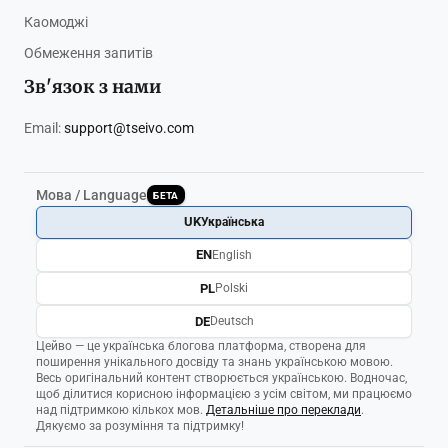
Каомоджі
Обмеження запитів
Зв'язок з нами
Email:
support@tseivo.com
Мова / Language
БЕТА
UK
Українська
EN
English
PL
Polski
DE
Deutsch
Цейво — це українська блогова платформа, створена для
поширення унікального досвіду та знань українською мовою.
Весь оригінальний контент створюється українською. Водночас,
щоб ділитися корисною інформацією з усім світом, ми працюємо
над підтримкою кількох мов.
Детальніше про переклади
.
Дякуємо за розуміння та підтримку!