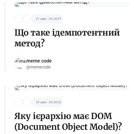
21 серп. '24, 20:57
Що таке ідемпотентний
метод?
meme code
@memecode
23 серп. '24, 09:22
Яку ієрархію має DOM
(Document Object Model)?