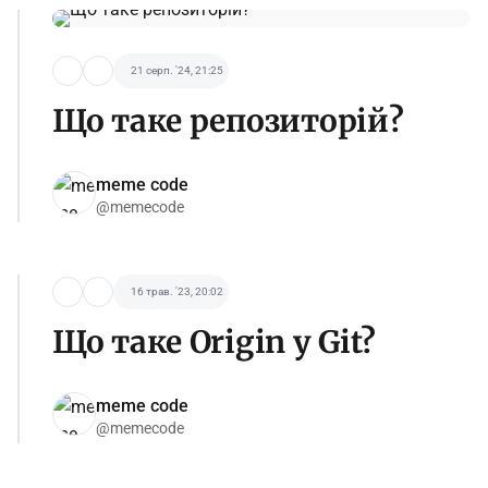
21 серп. '24, 21:25
Що таке репозиторій?
meme code
@memecode
16 трав. '23, 20:02
Що таке Origin у Git?
meme code
@memecode