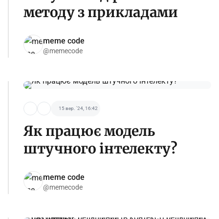
методу з прикладами
meme code
@memecode
15 вер. '24, 16:42
Як працює модель
штучного інтелекту?
meme code
@memecode