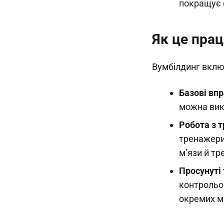
покращує 
Як це пра
Вумбілдинг включ
Базові впр
можна вик
Робота з 
тренажери
м’язи й тр
Просунуті 
контрольов
окремих м’