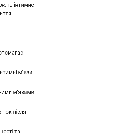
юють інтимне
иття.
допомагає
нтимні м’язи.
ними м’язами
інок після
ності та