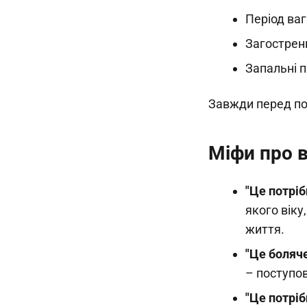
Період ваг
Загострен
Запальні п
Завжди перед поч
Міфи про 
"Це потріб
якого вік
життя.
"Це боляче
– поступо
"Це потрі