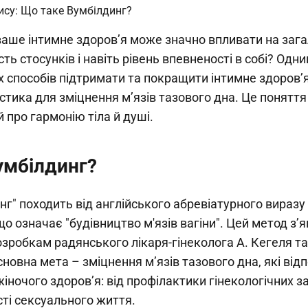
 ваше інтимне здоров’я може значно впливати на заг
ть стосунків і навіть рівень впевненості в собі? Одни
 способів підтримати та покращити інтимне здоров’я
стика для зміцнення м’язів тазового дна. Це поняття 
й про гармонію тіла й душі.
умбілдинг?
нг" походить від англійського абревіатурного виразу
 що означає "будівництво м'язів вагіни". Цей метод з’
зробкам радянського лікаря-гінеколога А. Кегеля та
сновна мета – зміцнення м’язів тазового дна, які від
жіночого здоров’я: від профілактики гінекологічних 
ті сексуального життя.