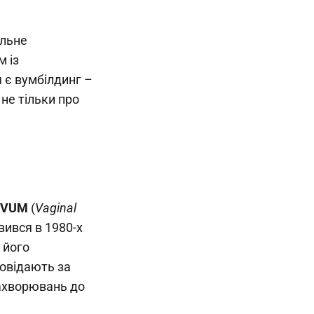
альне
м із
 є вумбілдинг –
не тільки про
VUM
(
Vaginal
явився в 1980-х
 його
повідають за
захворювань до