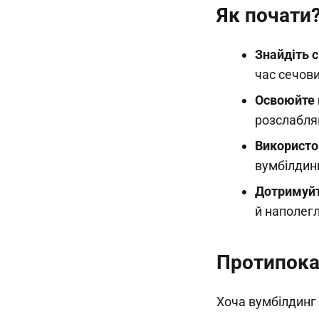
Як почати
Знайдіть с
час сечови
Освоюйте 
розслабляй
Використо
вумбілдинг
Дотримуйт
й наполегл
Протипока
Хоча вумбілдинг 