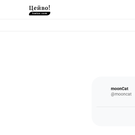
Цейво!
tseivo.com
moonCat
@mooncat