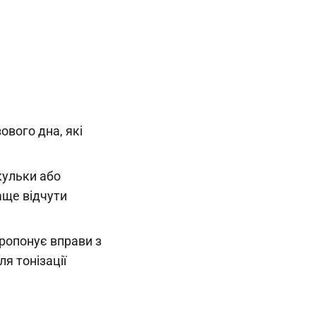
ового дна, які
 кульки або
аще відчути
ропонує вправи з
я тонізації