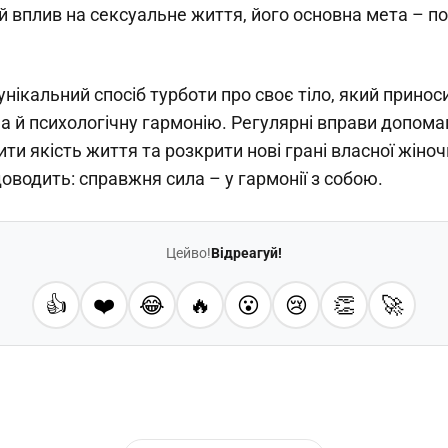
й вплив на сексуальне життя, його основна мета – 
унікальний спосіб турботи про своє тіло, який прино
 а й психологічну гармонію. Регулярні вправи допом
ити якість життя та розкрити нові грані власної жіноч
доводить: справжня сила – у гармонії з собою.
Цейво!
Відреагуй!
👍
❤️
😂
🔥
😮
😢
👏
🚀