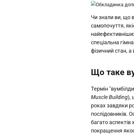
Чи знали ви, що
самопочуття, якіс
найефективніших
спеціальна гімна
фізичний стан, а 
Що таке в
Термін "вумбілди
Muscle Building
),
роках завдяки ро
послідовників. О
багато аспектів 
покращення якос