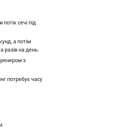
потік сечі під
кунд, а потім
а разів на день.
тренером з
инг потребує часу
и: