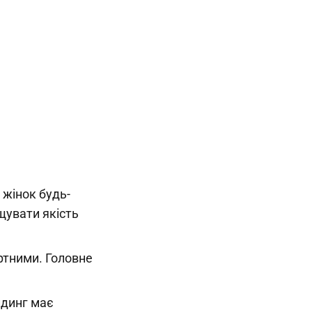
 жінок будь-
щувати якість
ртними. Головне
лдинг має