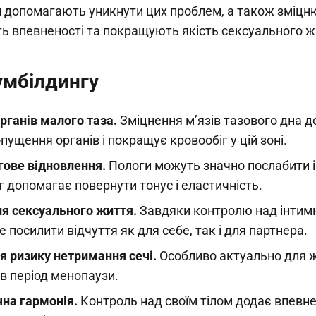
и допомагають уникнути цих проблем, а також зміцн
ть впевненості та покращують якість сексуального ж
умбілдингу
рганів малого таза.
Зміцнення м’язів тазового дна 
пущення органів і покращує кровообіг у цій зоні.
гове відновлення.
Пологи можуть значно послабити і
 допомагає повернути тонус і еластичність.
я сексуального життя.
Завдяки контролю над інтим
 посилити відчуття як для себе, так і для партнера.
 ризику нетримання сечі.
Особливо актуально для ж
 в період менопаузи.
чна гармонія.
Контроль над своїм тілом додає впевне