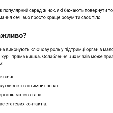
 популярний серед жінок, які бажають повернути тон
ання сечі або просто краще розуміти своє тіло.
ажливо?
на виконують ключову роль у підтримці органів мало
іхур і пряма кишка. Ослаблення цих м’язів може при
м:
я сечі.
утливості в інтимних зонах.
рганів малого таза.
ас статевих контактів.