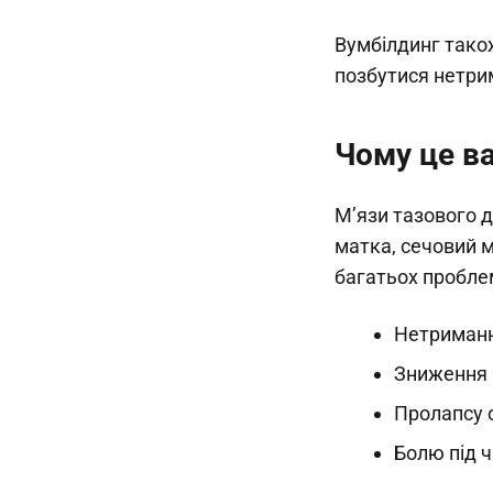
Вумбілдинг також
позбутися нетрим
Чому це в
М’язи тазового д
матка, сечовий м
багатьох пробле
Нетриманн
Зниження ч
Пролапсу о
Болю під ч