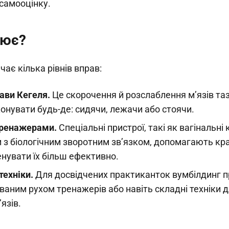
самооцінку.
цює?
ає кілька рівнів вправ:
ави Кегеля.
Це скорочення й розслаблення м’язів таз
онувати будь-де: сидячи, лежачи або стоячи.
тренажерами.
Спеціальні пристрої, такі як вагінальні
 з біологічним зворотним зв’язком, допомагають кр
енувати їх більш ефективно.
техніки.
Для досвідчених практиканток вумбілдинг п
аним рухом тренажерів або навіть складні техніки дл
язів.