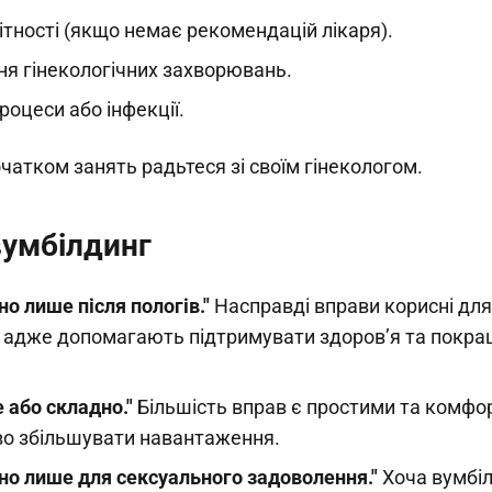
ітності (якщо немає рекомендацій лікаря).
ня гінекологічних захворювань.
роцеси або інфекції.
атком занять радьтеся зі своїм гінекологом.
вумбілдинг
но лише після пологів."
Насправді вправи корисні для
у, адже допомагають підтримувати здоров’я та покра
 або складно."
Більшість вправ є простими та комфо
во збільшувати навантаження.
бно лише для сексуального задоволення."
Хоча вумбі