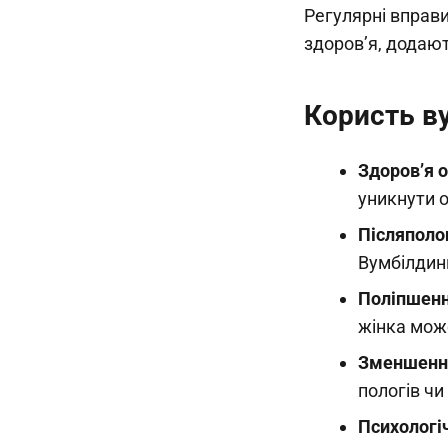
Регулярні вправ
здоров’я, додаю
Користь в
Здоров’я о
уникнути о
Післяполо
Вумбілдинг
Поліпшенн
жінка може
Зменшення
пологів чи
Психологі