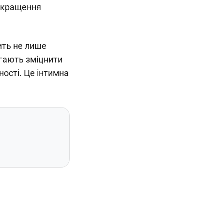
покращення
сить не лише
агають зміцнити
ності. Це інтимна