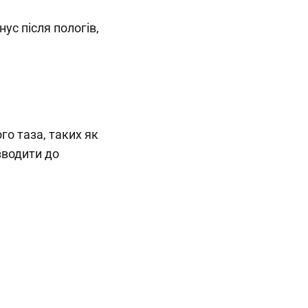
ус після пологів,
го таза, таких як
зводити до