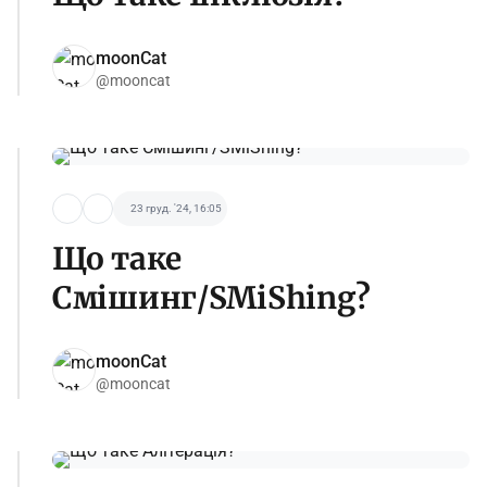
moonCat
@mooncat
23 груд. '24, 16:05
Що таке
Смішинг/SMiShing?
moonCat
@mooncat