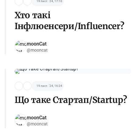
19 лист. '24, 17:10
Хто такі
Інфлюенсери/Influencer?
moonCat
@mooncat
19 лист. '24, 16:24
Що таке Стартап/Startup?
moonCat
@mooncat