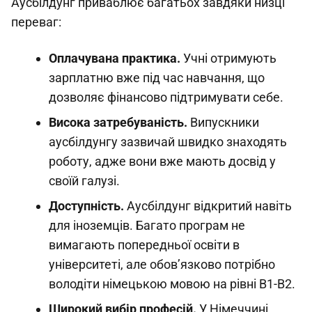
Аусбілдунг приваблює багатьох завдяки низці
переваг:
Оплачувана практика.
Учні отримують
зарплатню вже під час навчання, що
дозволяє фінансово підтримувати себе.
Висока затребуваність.
Випускники
аусбілдунгу зазвичай швидко знаходять
роботу, адже вони вже мають досвід у
своїй галузі.
Доступність.
Аусбілдунг відкритий навіть
для іноземців. Багато програм не
вимагають попередньої освіти в
університеті, але обов’язково потрібно
володіти німецькою мовою на рівні B1-B2.
Широкий вибір професій.
У Німеччині