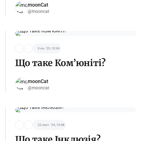
moonCat
@mooncat
3 січ. '25, 10:34
Що таке Ком’юніті?
moonCat
@mooncat
22 лист. '24, 10:48
Що таке Інклюзія?