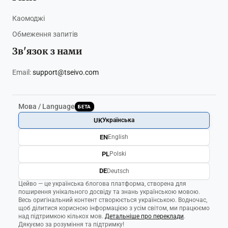
Каомоджі
Обмеження запитів
Зв'язок з нами
Email:
support@tseivo.com
Мова / Language
БЕТА
UK
Українська
EN
English
PL
Polski
DE
Deutsch
Цейво — це українська блогова платформа, створена для
поширення унікального досвіду та знань українською мовою.
Весь оригінальний контент створюється українською. Водночас,
щоб ділитися корисною інформацією з усім світом, ми працюємо
над підтримкою кількох мов.
Детальніше про переклади
.
Дякуємо за розуміння та підтримку!