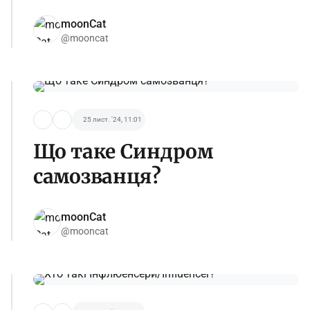
moonCat
@mooncat
25 лист. '24, 11:01
Що таке Синдром
самозванця?
moonCat
@mooncat