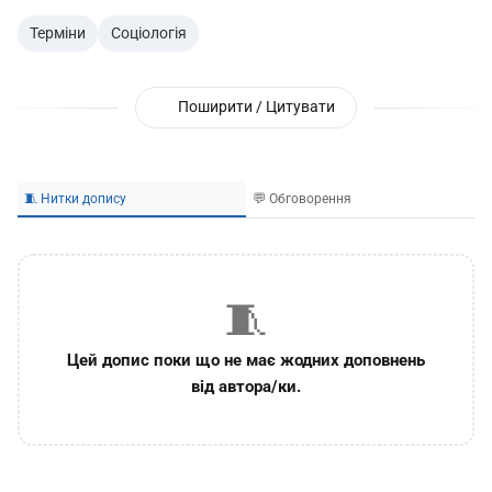
Терміни
Соціологія
Поширити / Цитувати
🧵 Нитки допису
💬 Обговорення
🧵
Цей допис поки що не має жодних доповнень
від автора/ки.