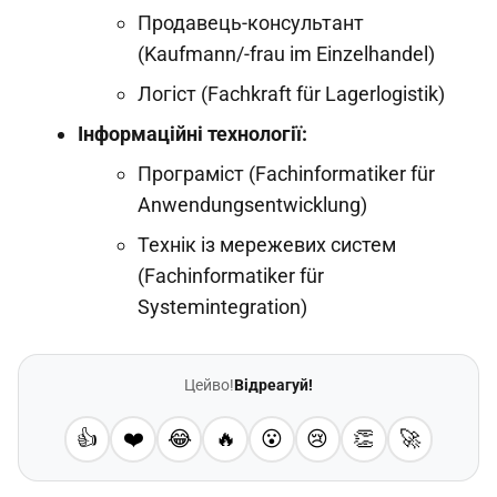
Продавець-консультант
(Kaufmann/-frau im Einzelhandel)
Логіст (Fachkraft für Lagerlogistik)
Інформаційні технології:
Програміст (Fachinformatiker für
Anwendungsentwicklung)
Технік із мережевих систем
(Fachinformatiker für
Systemintegration)
Цейво!
Відреагуй!
👍
❤️
😂
🔥
😮
😢
👏
🚀