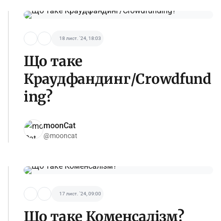
18 лист. '24, 18:03
Що таке
Краудфандинг/Crowdfund
ing?
moonCat
@mooncat
17 лист. '24, 09:00
Що таке Коменсалізм?