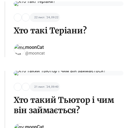
22 лист. '24, 09:22
Хто такі Теріани?
moonCat
@mooncat
21 лист. '24, 09:40
Хто такий Тьютор і чим
він займається?
moonCat