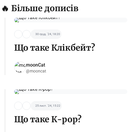
🔥 Більше дописів
30 груд. '24, 18:20
Що таке Клікбейт?
moonCat
@mooncat
25 лист. '24, 15:22
Що таке К-рор?