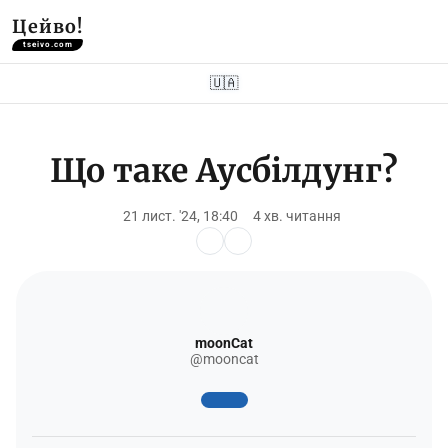
Цейво!
tseivo.com
🇺🇦
Що таке Аусбілдунг?
21 лист. '24, 18:40
4 хв. читання
moonCat
@mooncat