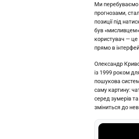
Ми перебуваємо 
прогнозами, ста
позиції під нат
був «мисливцем»,
користувач — це 
прямо в інтерфейс
Олександр Криво
із 1999 роком дл
пошукова систем
саму картину: ча
серед зумерів та
зміниться до нев