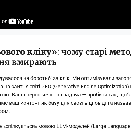
ового кліку»: чому старі мет
ня вмирають
увалося на боротьбі за клік. Ми оптимізували загол
а сайт. У світі GEO (Generative Engine Optimization) 
ою. Ваша першочергова задача — зробити так, щоб
аме ваш контент як базу для своєї відповіді та назва
ром.
е «спілкується» мовою LLM-моделей (Large Language 