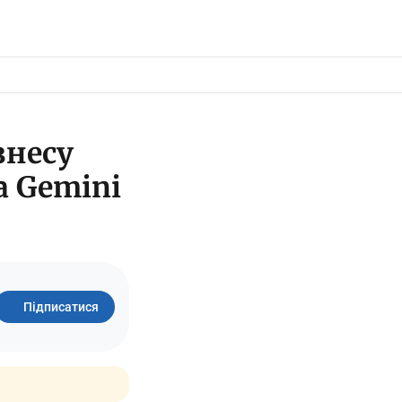
знесу
а Gemini
Підписатися