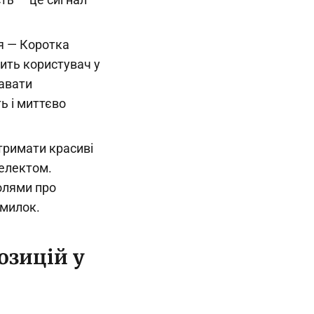
я — Коротка
ить користувач у
давати
ь і миттєво
тримати красиві
телектом.
олями про
омилок.
озицій у