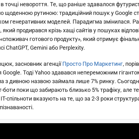
в точці невороття. Те, що раніше здавалося футури
ло щоденною рутиною: традиційний пошук у Google с
иском генеративних моделей. Парадигма змінилася. Р
 який продирався крізь хащі сайтів у пошуках відпові
«споживач готового продукту», який отримує фінальн
і ChatGPT, Gemini або Perplexity.
цюк, засновник агенції
Просто Про Маркетинг
, порі
я Google. Тоді Yahoo здавався непереможним гіганто
а з дивною назвою займала лише 7% ринку. Сьогодні
т-боти поки що забирають близько 5% трафіку, але т
 IT-спільноти вказують на те, що за 2-3 роки структур
пізнаваності.