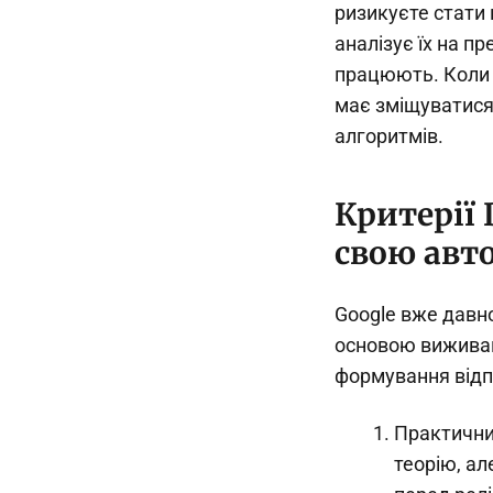
ризикуєте стати 
аналізує їх на п
працюють. Коли 
має зміщуватися 
алгоритмів.
Критерії 
свою авт
Google вже давно
основою виживан
формування відп
Практичний
теорію, ал