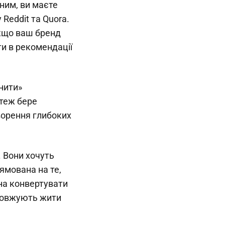
ним, ви маєте
 Reddit та Quora.
кщо ваш бренд
ти в рекомендації
нити»
 теж бере
творення глибоких
. Вони хочуть
рямована на те,
жна конвертувати
одовжують жити