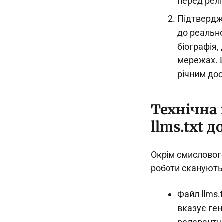
перед релі
Підтвердж
до реально
біографія,
мережах. Ш
річним дос
Технічна 
llms.txt 
Окрім смислового
роботи сканують 
Файл llms.t
вказує ге
релевантни