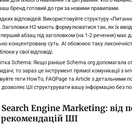
 ваш бренд готовий до гри за новими правилами.
идких відповідей: Використовуйте структуру «Питанн
. Заголовки H2 мають формулюватися так, як їх ввод
А перший абзац під заголовком (на 1-2 речення) має 
но концентровану суть. AI обожнює таку лаконічніст
блоки у свої відповіді.
ітка Schema: Якщо раніше Schema.org допомагала о
видачі, то зараз це інструмент прямої комунікації з ін
уйте теги HowTo, FAQPage та Article з детальними п
е дозволяє ШІ структурувати вашу інформацію без п
Search Engine Marketing: від п
о рекомендацій ШІ