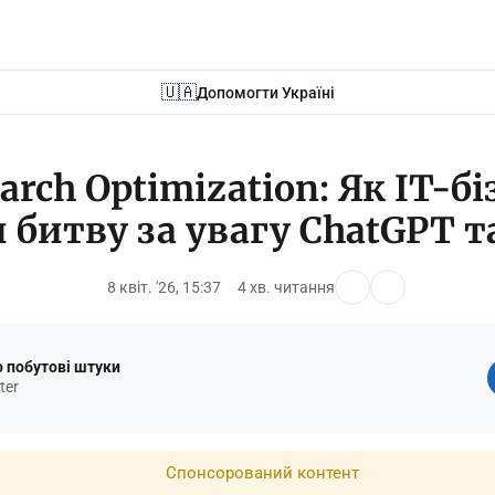
🇺🇦
Допомогти Україні
earch Optimization: Як IT-бі
 битву за увагу ChatGPT т
8 квіт. '26, 15:37
4 хв. читання
 побутові штуки
ter
Спонсорований контент