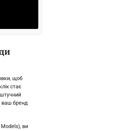
оди
овки, щоб
клік стає
 штучний
в ваш бренд
Models), ви