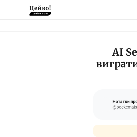
Цейво!
tseivo.com
AI S
виграти
Нотатки про
@pockemais