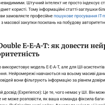
невидимими. Штучний інтелект не просто індексує сто
редмет користі. Тому інформаційні статті-заглушки бі
ви замовляєте професійне
пошукове просування IT-п
з масової закупки посилань на побудову авторитетно
Double E-E-A-T: як довести не
оритетність
 використовує модель E-E-A-T, але для ШІ-асистентів
ня. Нейромережі навчаються на всьому масиві дани
овідей вони фільтрують інформацію за рівнем довіри
 досвід (Experience): Це те, чого немає у ШІ. Він мо
е не може розповісти, як ваша команда фіксила баги о