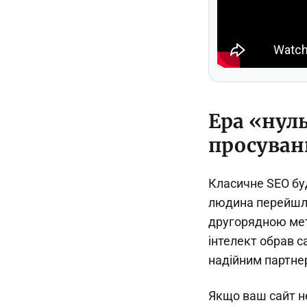
Ера «нуль
просуван
Класичне SEO буд
людина перейшла н
другорядною мет
інтелект обрав с
надійним партне
Якщо ваш сайт н