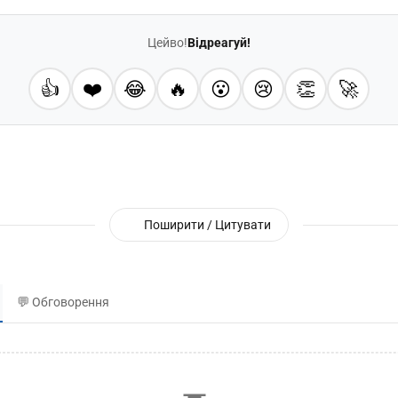
Цейво!
Відреагуй!
👍
❤️
😂
🔥
😮
😢
👏
🚀
Поширити / Цитувати
💬 Обговорення