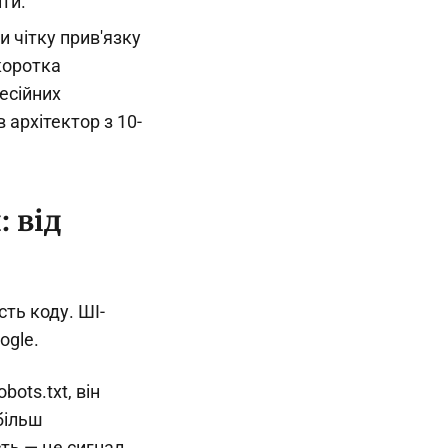
йти.
 чітку прив'язку
коротка
фесійних
 архітектор з 10-
: від
ть коду. ШІ-
ogle.
bots.txt, він
більш
ть — це сигнал