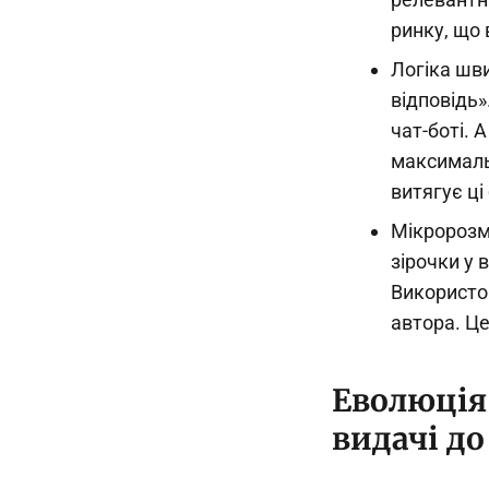
ринку, що
Логіка шв
відповідь»
чат-боті. 
максималь
витягує ці 
Мікророзм
зірочки у 
Використов
автора. Ц
Еволюція 
видачі д