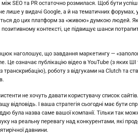
 між SEO та PR остаточно розмилася. Щоб бути успіш
не лише у видачі Google, а й на тематичних форумах, у
ється до цих платформ за «живою» думкою людей. Я
 позитивному контексті, це підвищує шанси потрапи
цюк наголошує, що завдання маркетингу — «заполо
е. Це означає публікацію відео в YouTube (з яких ШІ
 транскрибацію), роботу з відгуками на Clutch та с
в.
систенти не хочуть давати користувачу список сайтів
ащу відповідь. І ваша стратегія сьогодні має бути сп
ддю була назва саме вашої компанії. Тільки так мо
уку на реальну перевагу над конкурентами, які пр
ятирічної давнини.