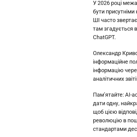
У 2026 році межа
бути присутніми 
ШІ часто зверта
там згадується в
ChatGPT.
Олександр Криво
інформаційне пол
інформацію через
аналітичних звіті
Пам’ятайте: AI-а
дати одну, найкр
щоб цією відпові
революцію в пош
стандартами дес