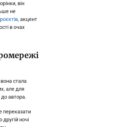
рінки, він
льше не
роєктів
, акцент
сті в очах
йромережі
 вона стала
х, але для
 до автора.
же переказати
 другій ночі