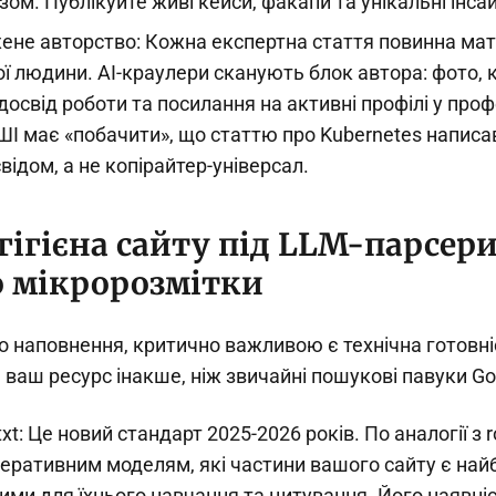
зом. Публікуйте живі кейси, факапи та унікальні інса
ене авторство: Кожна експертна стаття повинна мати
ї людини. AI-краулери сканують блок автора: фото, 
 досвід роботи та посилання на активні профілі у про
І має «побачити», що статтю про Kubernetes написав
відом, а не копірайтер-універсал.
гігієна сайту під LLM-парсери
до мікророзмітки
 наповнення, критично важливою є технічна готовніс
ваш ресурс інакше, ніж звичайні пошукові павуки Go
xt: Це новий стандарт 2025-2026 років. По аналогії з ro
неративним моделям, які частини вашого сайту є най
ми для їхнього навчання та цитування. Його наявніс