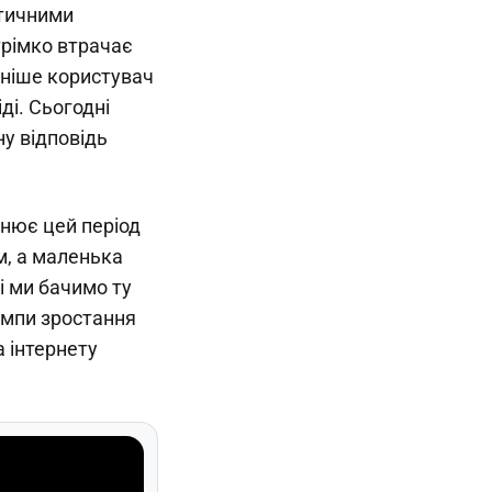
стичними
трімко втрачає
аніше користувач
ді. Сьогодні
у відповідь
внює цей період
м, а маленька
 ми бачимо ту
емпи зростання
а інтернету