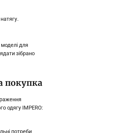
 натягу.
 моделі для
лядати зібрано
ва покупка
враження
го одягу IMPERO:
альні потреби