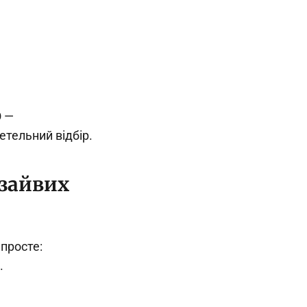
 —
етельний відбір.
 зайвих
просте:
.