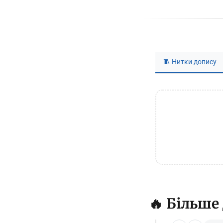
🧵 Нитки допису
🔥 Більше