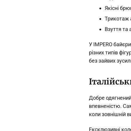
Якісні брю
Трикотаж а
Взуття та
У IMPERO байєри 
різних типів фігу
без зайвих зусил
Італійськ
Добре одягнений
впевненістю. Са
коли зовнішній в
Ексклюзивні коле