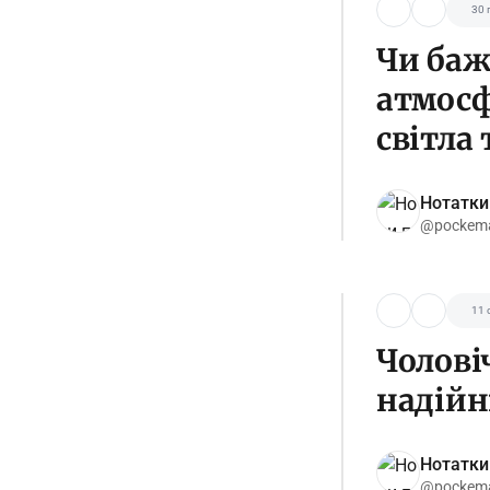
30 
Чи баж
атмосф
світла 
Нотатки
@pockema
11 с
Чолові
надійн
Нотатки
@pockema