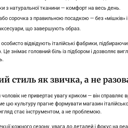
ки з натуральної тканини — комфорт на весь день.
бо сорочка з правильною посадкою — без «мішків» і
 аксесуари, що завершують образ.
особисто відвідують італійські фабрики, підбираючи
р. Це знімає головний біль із підбором і дозволяє виг
ь.
ий стиль як звичка, а не разо
 чоловік не привертає увагу криком — він справляє 
ме цю культуру прагне формувати магазин італійсько
игляд стає інструментом, а не проблемою.
кції кожного сезону, увага до деталей і фокус на ре