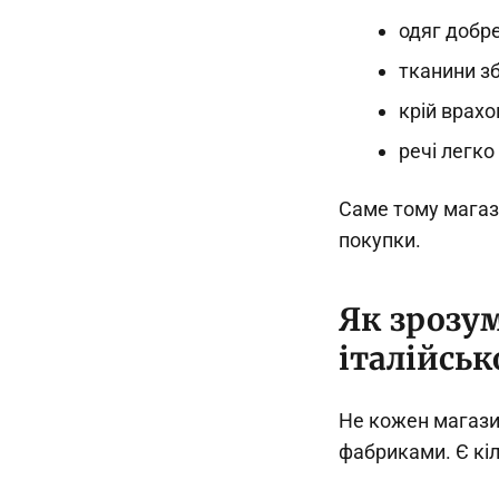
одяг добре
тканини зб
крій врахо
речі легк
Саме тому магази
покупки.
Як зрозу
італійськ
Не кожен магазин
фабриками. Є кіл