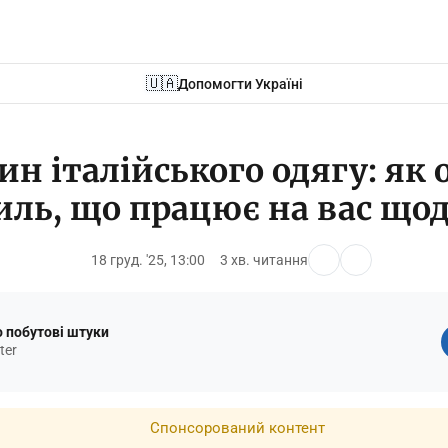
🇺🇦
Допомогти Україні
ин італійського одягу: як 
иль, що працює на вас що
18 груд. '25, 13:00
3 хв. читання
 побутові штуки
ter
Спонсорований контент