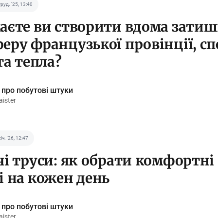
груд. '25, 13:40
аєте ви створити вдома зати
еру французької провінції, с
та тепла?
 про побутові штуки
ister
іч. '26, 12:47
чі труси: як обрати комфортні
і на кожен день
 про побутові штуки
ister