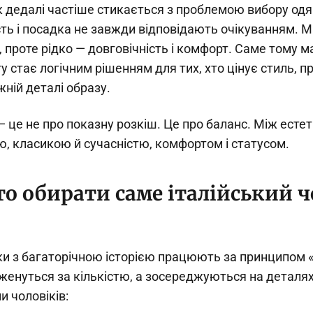
к дедалі частіше стикається з проблемою вибору одя
сть і посадка не завжди відповідають очікуванням. 
 проте рідко — довговічність і комфорт. Саме тому м
гу стає логічним рішенням для тих, хто цінує стиль, п
жній деталі образу.
— це не про показну розкіш. Це про баланс. Між есте
, класикою й сучасністю, комфортом і статусом.
то обирати саме італійський 
ики з багаторічною історією працюють за принципом 
женуться за кількістю, а зосереджуються на деталях
 чоловіків: