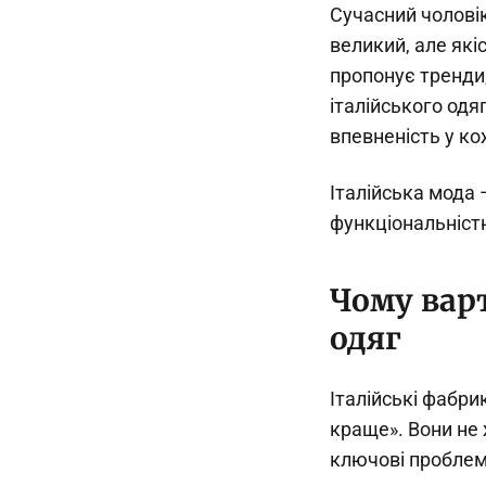
Сучасний чолові
великий, але які
пропонує тренди,
італійського одя
впевненість у ко
Італійська мода 
функціональністю
Чому вар
одяг
Італійські фабр
краще». Вони не 
ключові проблеми