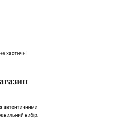
не хаотичні
магазин
 з автентичними
равильний вибір.