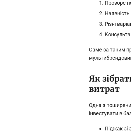
Прозоре п
Наявність 
Різні варі
Консультац
Саме за таким 
мультибрендовий 
Як зібрат
витрат
Одна з поширених
інвестувати в баз
Піджак зі 