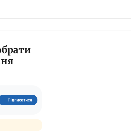
обрати
дня
Підписатися