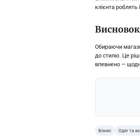
клієнта роблять 
Висновок
Обираючи магазин
до стилю. Це ріш
впевнено — щодня
Бізнес
Одяг та а