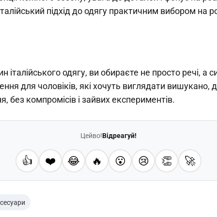
італійський підхід до одягу практичним вибором на р
 італійського одягу, ви обираєте не просто речі, а с
ення для чоловіків, які хочуть виглядати вишукано, 
, без компромісів і зайвих експериментів.
Цейво!
Відреагуй!
👍
❤️
😂
🔥
😮
😢
👏
🚀
ксесуари