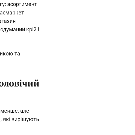
гу: асортимент
Масмаркет
агазин
родуманий крій і
тикою та
чоловічий
«менше, але
, які вирішують