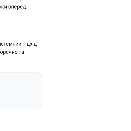
оки вперед.
истемний підхід
доречно та